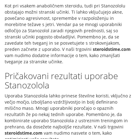
Kot pri vsakem anaboličnem steroidu, tudi pri Stanozololu
obstajajo možni stranski učinki. Ti lahko vključujejo akne,
povečano agresivnost, spremembe v razpoloženju in
morebitne težave s jetri. Vendar pa se mnogi uporabniki
odločijo za Stanozolol zaradi njegovih prednosti, saj so
stranski učinki pogosto obvladljivi. Pomembno je, da se
zavedate teh tveganj in se posvetujete s strokovnjakom,
preden začnete z uporabo. V naši trgovini
steroidstime.com
vam nudimo dodatne informacije o tem, kako zmanjšati
tveganje za stranske učinke.
Pričakovani rezultati uporabe
Stanozolola
Uporaba Stanozolola lahko prinese številne koristi, vključno z
večjo močjo, izboljšano vzdržljivostjo in bolj definirano
mišično maso. Mnogi uporabniki poročajo o opaznih
rezultatih že po nekaj tednih uporabe. Pomembno je, da
kombinirate uporabo Stanozolola z ustreznim treningom in
prehrano, da dosežete najboljše rezultate. V naši trgovini
steroidstime.com
vam nudimo nasvete o tem, kako