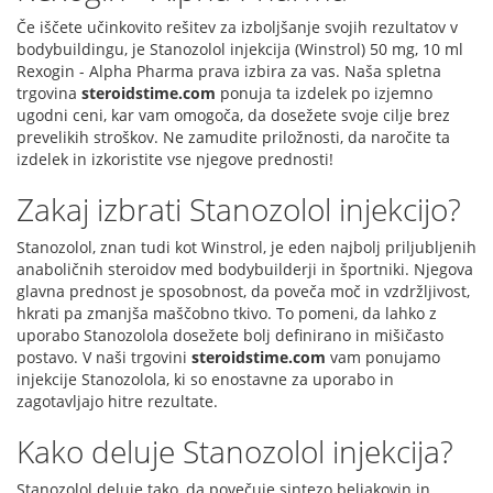
Če iščete učinkovito rešitev za izboljšanje svojih rezultatov v
bodybuildingu, je Stanozolol injekcija (Winstrol) 50 mg, 10 ml
Rexogin - Alpha Pharma prava izbira za vas. Naša spletna
trgovina
steroidstime.com
ponuja ta izdelek po izjemno
ugodni ceni, kar vam omogoča, da dosežete svoje cilje brez
prevelikih stroškov. Ne zamudite priložnosti, da naročite ta
izdelek in izkoristite vse njegove prednosti!
Zakaj izbrati Stanozolol injekcijo?
Stanozolol, znan tudi kot Winstrol, je eden najbolj priljubljenih
anaboličnih steroidov med bodybuilderji in športniki. Njegova
glavna prednost je sposobnost, da poveča moč in vzdržljivost,
hkrati pa zmanjša maščobno tkivo. To pomeni, da lahko z
uporabo Stanozolola dosežete bolj definirano in mišičasto
postavo. V naši trgovini
steroidstime.com
vam ponujamo
injekcije Stanozolola, ki so enostavne za uporabo in
zagotavljajo hitre rezultate.
Kako deluje Stanozolol injekcija?
Stanozolol deluje tako, da povečuje sintezo beljakovin in