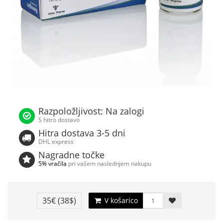
Razpoložljivost: Na zalogi
S hitro dostavo
Hitra dostava 3-5 dni
DHL express
Nagradne točke
5% vračila
pri vašem naslednjem nakupu
35€
(38$)
V košarico