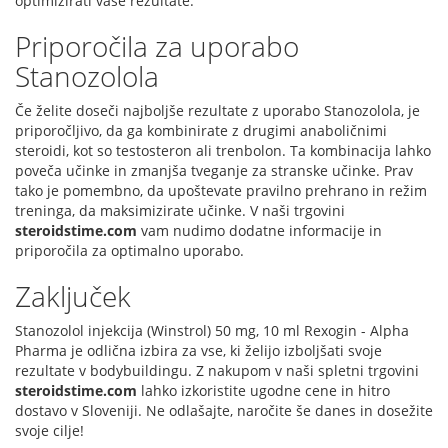
optimizirati vaše rezultate.
Priporočila za uporabo
Stanozolola
Če želite doseči najboljše rezultate z uporabo Stanozolola, je
priporočljivo, da ga kombinirate z drugimi anaboličnimi
steroidi, kot so testosteron ali trenbolon. Ta kombinacija lahko
poveča učinke in zmanjša tveganje za stranske učinke. Prav
tako je pomembno, da upoštevate pravilno prehrano in režim
treninga, da maksimizirate učinke. V naši trgovini
steroidstime.com
vam nudimo dodatne informacije in
priporočila za optimalno uporabo.
Zaključek
Stanozolol injekcija (Winstrol) 50 mg, 10 ml Rexogin - Alpha
Pharma je odlična izbira za vse, ki želijo izboljšati svoje
rezultate v bodybuildingu. Z nakupom v naši spletni trgovini
steroidstime.com
lahko izkoristite ugodne cene in hitro
dostavo v Sloveniji. Ne odlašajte, naročite še danes in dosežite
svoje cilje!