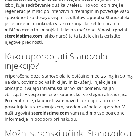
izboljšuje zadrževanje dušika v telesu. To vodi do hitrejše
regeneracije mišic po intenzivnih treningih in povečuje vašo
sposobnost za dosego višjih rezultatov. Uporaba Stanozolola
je še posebej učinkovita v fazi rezanja, ko želite ohraniti
mišično maso in zmanjšati telesno maščobo. V naši trgovini
steroidstime.com
lahko naročite ta izdelek in izkoristite
njegove prednosti.
Kako uporabljati Stanozolol
injekcijo?
Priporočena doza Stanozolola je običajno med 25 mg in 50 mg
na dan, odvisno od vaših ciljev in izkušenj. Injekcije se
običajno izvajajo intramuskularno, kar pomeni, da jih
vbrizgate v večje mišične skupine, kot so stegna ali zadnjica.
Pomembno je, da upoštevate navodila za uporabo in se
posvetujete s strokovnjakom, preden začnete z uporabo. V
naši trgovini
steroidstime.com
vam nudimo vse potrebne
informacije in podporo pri nakupu.
Možni stranski učinki Stanozolola