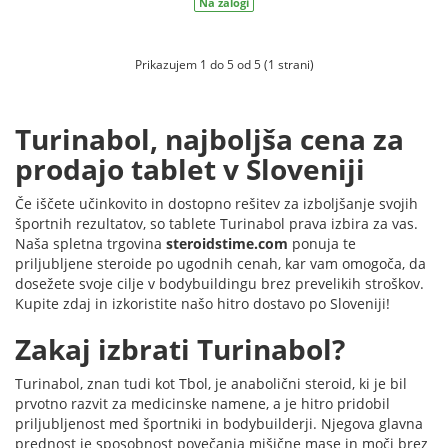
Na zalogi
Prikazujem 1 do 5 od 5 (1 strani)
Turinabol, najboljša cena za
prodajo tablet v Sloveniji
Če iščete učinkovito in dostopno rešitev za izboljšanje svojih
športnih rezultatov, so tablete Turinabol prava izbira za vas.
Naša spletna trgovina
steroidstime.com
ponuja te
priljubljene steroide po ugodnih cenah, kar vam omogoča, da
dosežete svoje cilje v bodybuildingu brez prevelikih stroškov.
Kupite zdaj in izkoristite našo hitro dostavo po Sloveniji!
Zakaj izbrati Turinabol?
Turinabol, znan tudi kot Tbol, je anabolični steroid, ki je bil
prvotno razvit za medicinske namene, a je hitro pridobil
priljubljenost med športniki in bodybuilderji. Njegova glavna
prednost je sposobnost povečanja mišične mase in moči brez