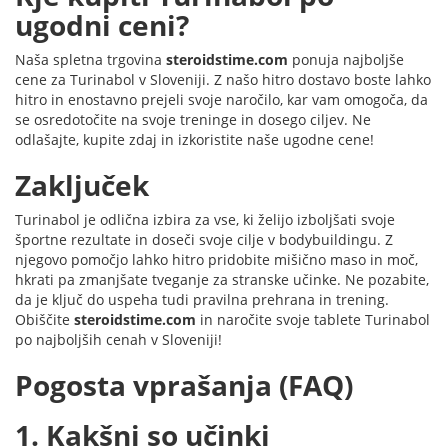
ugodni ceni?
Naša spletna trgovina
steroidstime.com
ponuja najboljše
cene za Turinabol v Sloveniji. Z našo hitro dostavo boste lahko
hitro in enostavno prejeli svoje naročilo, kar vam omogoča, da
se osredotočite na svoje treninge in dosego ciljev. Ne
odlašajte, kupite zdaj in izkoristite naše ugodne cene!
Zaključek
Turinabol je odlična izbira za vse, ki želijo izboljšati svoje
športne rezultate in doseči svoje cilje v bodybuildingu. Z
njegovo pomočjo lahko hitro pridobite mišično maso in moč,
hkrati pa zmanjšate tveganje za stranske učinke. Ne pozabite,
da je ključ do uspeha tudi pravilna prehrana in trening.
Obiščite
steroidstime.com
in naročite svoje tablete Turinabol
po najboljših cenah v Sloveniji!
Pogosta vprašanja (FAQ)
1. Kakšni so učinki