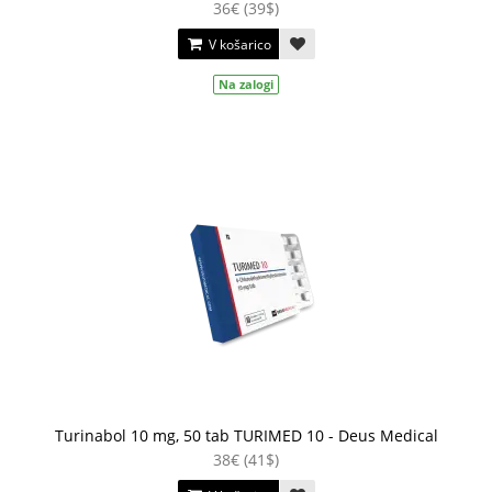
36€ (39$)
V košarico
Na zalogi
Turinabol 10 mg, 50 tab TURIMED 10 - Deus Medical
38€ (41$)