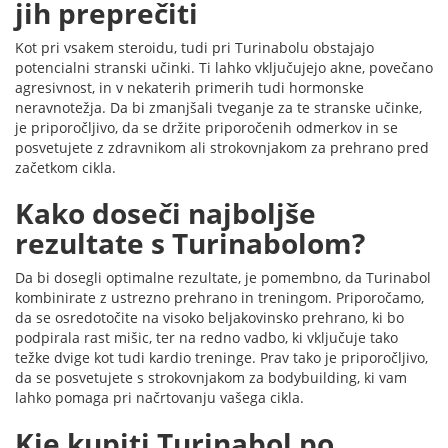
jih preprečiti
Kot pri vsakem steroidu, tudi pri Turinabolu obstajajo
potencialni stranski učinki. Ti lahko vključujejo akne, povečano
agresivnost, in v nekaterih primerih tudi hormonske
neravnotežja. Da bi zmanjšali tveganje za te stranske učinke,
je priporočljivo, da se držite priporočenih odmerkov in se
posvetujete z zdravnikom ali strokovnjakom za prehrano pred
začetkom cikla.
Kako doseči najboljše
rezultate s Turinabolom?
Da bi dosegli optimalne rezultate, je pomembno, da Turinabol
kombinirate z ustrezno prehrano in treningom. Priporočamo,
da se osredotočite na visoko beljakovinsko prehrano, ki bo
podpirala rast mišic, ter na redno vadbo, ki vključuje tako
težke dvige kot tudi kardio treninge. Prav tako je priporočljivo,
da se posvetujete s strokovnjakom za bodybuilding, ki vam
lahko pomaga pri načrtovanju vašega cikla.
Kje kupiti Turinabol po