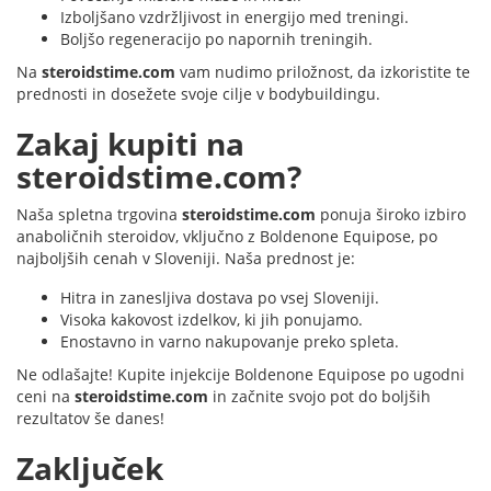
Izboljšano vzdržljivost in energijo med treningi.
Boljšo regeneracijo po napornih treningih.
Na
steroidstime.com
vam nudimo priložnost, da izkoristite te
prednosti in dosežete svoje cilje v bodybuildingu.
Zakaj kupiti na
steroidstime.com?
Naša spletna trgovina
steroidstime.com
ponuja široko izbiro
anaboličnih steroidov, vključno z Boldenone Equipose, po
najboljših cenah v Sloveniji. Naša prednost je:
Hitra in zanesljiva dostava po vsej Sloveniji.
Visoka kakovost izdelkov, ki jih ponujamo.
Enostavno in varno nakupovanje preko spleta.
Ne odlašajte! Kupite injekcije Boldenone Equipose po ugodni
ceni na
steroidstime.com
in začnite svojo pot do boljših
rezultatov še danes!
Zaključek