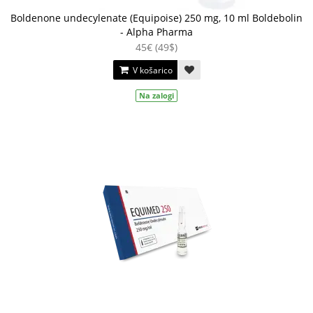
Boldenone undecylenate (Equipoise) 250 mg, 10 ml Boldebolin
- Alpha Pharma
45€ (49$)
V košarico
Na zalogi