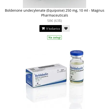
Boldenone undecylenate (Equipoise) 250 mg, 10 ml - Magnus
Pharmaceuticals
58€ (63$)
V košarico
Na zalogi