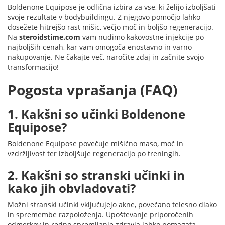
Boldenone Equipose je odlična izbira za vse, ki želijo izboljšati
svoje rezultate v bodybuildingu. Z njegovo pomočjo lahko
dosežete hitrejšo rast mišic, večjo moč in boljšo regeneracijo.
Na
steroidstime.com
vam nudimo kakovostne injekcije po
najboljših cenah, kar vam omogoča enostavno in varno
nakupovanje. Ne čakajte več, naročite zdaj in začnite svojo
transformacijo!
Pogosta vprašanja (FAQ)
1. Kakšni so učinki Boldenone
Equipose?
Boldenone Equipose povečuje mišično maso, moč in
vzdržljivost ter izboljšuje regeneracijo po treningih.
2. Kakšni so stranski učinki in
kako jih obvladovati?
Možni stranski učinki vključujejo akne, povečano telesno dlako
in spremembe razpoloženja. Upoštevanje priporočenih
odmerkov in redno spremljanje zdravja lahko pomagata