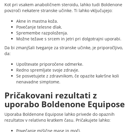
Kot pri vsakem anaboličnem steroidu, lahko tudi Boldenone
povzroči nekatere stranske učinke. Ti lahko vključujejo:
Akne in mastna koža.
Povečanje telesne dlak.
Spremembe razpoloženja.
Možne težave s srcem in jetri pri dolgotrajni uporabi.
Da bi zmanjšali tveganje za stranske učinke, je priporočljivo,
da:
Upoštevate priporočene odmerke.
Redno spremljate svoje zdravje.
Se posvetujete z zdravnikom, če opazite kakršne koli
nenavadne simptome.
Pričakovani rezultati z
uporabo Boldenone Equipose
Uporaba Boldenone Equipose lahko privede do opaznih
rezultatov v relativno kratkem času. Pričakujete lahko:
Povečanje mišične mase in moči.