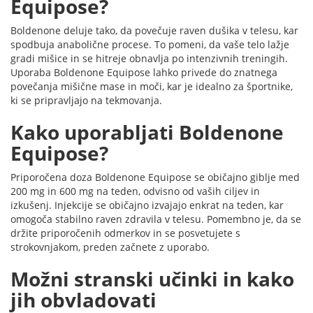
Equipose?
Boldenone deluje tako, da povečuje raven dušika v telesu, kar
spodbuja anabolične procese. To pomeni, da vaše telo lažje
gradi mišice in se hitreje obnavlja po intenzivnih treningih.
Uporaba Boldenone Equipose lahko privede do znatnega
povečanja mišične mase in moči, kar je idealno za športnike,
ki se pripravljajo na tekmovanja.
Kako uporabljati Boldenone
Equipose?
Priporočena doza Boldenone Equipose se običajno giblje med
200 mg in 600 mg na teden, odvisno od vaših ciljev in
izkušenj. Injekcije se običajno izvajajo enkrat na teden, kar
omogoča stabilno raven zdravila v telesu. Pomembno je, da se
držite priporočenih odmerkov in se posvetujete s
strokovnjakom, preden začnete z uporabo.
Možni stranski učinki in kako
jih obvladovati