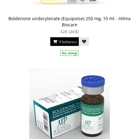
Boldenone undecylenate (Equipoise) 250 mg, 10 ml - Hilma
Biocare
42€ (46$)
V košarico
Na zalogi