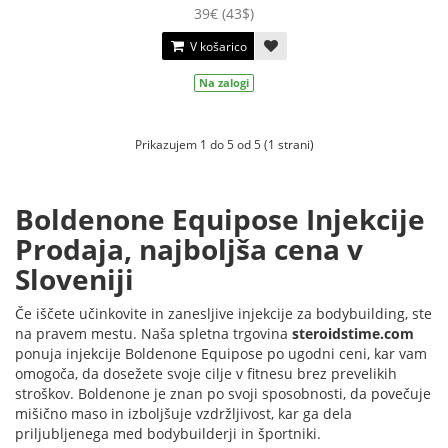
39€ (43$)
V košarico
Na zalogi
Prikazujem 1 do 5 od 5 (1 strani)
Boldenone Equipose Injekcije
Prodaja, najboljša cena v
Sloveniji
Če iščete učinkovite in zanesljive injekcije za bodybuilding, ste
na pravem mestu. Naša spletna trgovina
steroidstime.com
ponuja injekcije Boldenone Equipose po ugodni ceni, kar vam
omogoča, da dosežete svoje cilje v fitnesu brez prevelikih
stroškov. Boldenone je znan po svoji sposobnosti, da povečuje
mišično maso in izboljšuje vzdržljivost, kar ga dela
priljubljenega med bodybuilderji in športniki.