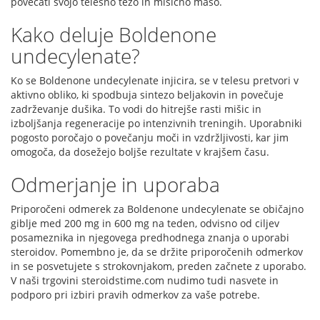
povečati svojo telesno težo in mišično maso.
Kako deluje Boldenone
undecylenate?
Ko se Boldenone undecylenate injicira, se v telesu pretvori v
aktivno obliko, ki spodbuja sintezo beljakovin in povečuje
zadrževanje dušika. To vodi do hitrejše rasti mišic in
izboljšanja regeneracije po intenzivnih treningih. Uporabniki
pogosto poročajo o povečanju moči in vzdržljivosti, kar jim
omogoča, da dosežejo boljše rezultate v krajšem času.
Odmerjanje in uporaba
Priporočeni odmerek za Boldenone undecylenate se običajno
giblje med 200 mg in 600 mg na teden, odvisno od ciljev
posameznika in njegovega predhodnega znanja o uporabi
steroidov. Pomembno je, da se držite priporočenih odmerkov
in se posvetujete s strokovnjakom, preden začnete z uporabo.
V naši trgovini steroidstime.com nudimo tudi nasvete in
podporo pri izbiri pravih odmerkov za vaše potrebe.