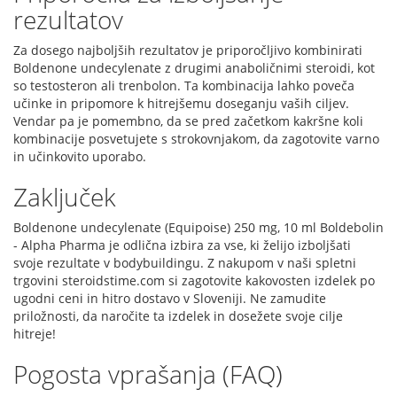
rezultatov
Za dosego najboljših rezultatov je priporočljivo kombinirati
Boldenone undecylenate z drugimi anaboličnimi steroidi, kot
so testosteron ali trenbolon. Ta kombinacija lahko poveča
učinke in pripomore k hitrejšemu doseganju vaših ciljev.
Vendar pa je pomembno, da se pred začetkom kakršne koli
kombinacije posvetujete s strokovnjakom, da zagotovite varno
in učinkovito uporabo.
Zaključek
Boldenone undecylenate (Equipoise) 250 mg, 10 ml Boldebolin
- Alpha Pharma je odlična izbira za vse, ki želijo izboljšati
svoje rezultate v bodybuildingu. Z nakupom v naši spletni
trgovini steroidstime.com si zagotovite kakovosten izdelek po
ugodni ceni in hitro dostavo v Sloveniji. Ne zamudite
priložnosti, da naročite ta izdelek in dosežete svoje cilje
hitreje!
Pogosta vprašanja (FAQ)