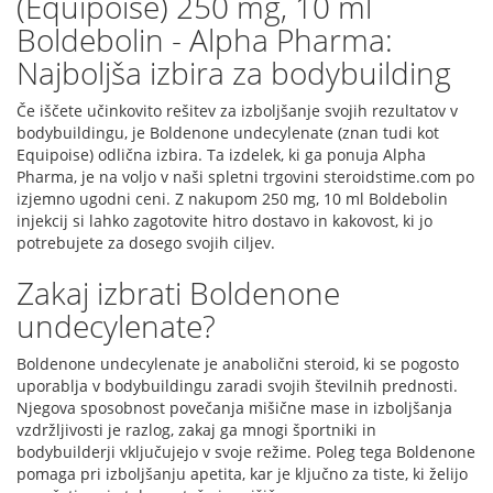
(Equipoise) 250 mg, 10 ml
Boldebolin - Alpha Pharma:
Najboljša izbira za bodybuilding
Če iščete učinkovito rešitev za izboljšanje svojih rezultatov v
bodybuildingu, je Boldenone undecylenate (znan tudi kot
Equipoise) odlična izbira. Ta izdelek, ki ga ponuja Alpha
Pharma, je na voljo v naši spletni trgovini steroidstime.com po
izjemno ugodni ceni. Z nakupom 250 mg, 10 ml Boldebolin
injekcij si lahko zagotovite hitro dostavo in kakovost, ki jo
potrebujete za dosego svojih ciljev.
Zakaj izbrati Boldenone
undecylenate?
Boldenone undecylenate je anabolični steroid, ki se pogosto
uporablja v bodybuildingu zaradi svojih številnih prednosti.
Njegova sposobnost povečanja mišične mase in izboljšanja
vzdržljivosti je razlog, zakaj ga mnogi športniki in
bodybuilderji vključujejo v svoje režime. Poleg tega Boldenone
pomaga pri izboljšanju apetita, kar je ključno za tiste, ki želijo