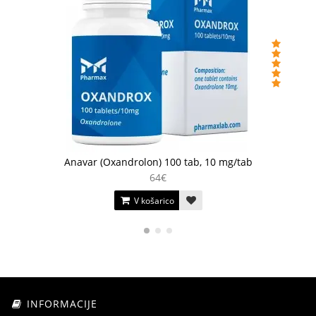
Anavar (Oxandrolon) 100 tab, 10 mg/tab
64€
V košarico
INFORMACIJE