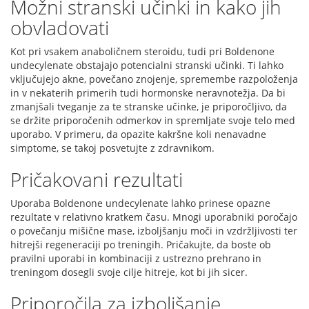
Možni stranski učinki in kako jih
obvladovati
Kot pri vsakem anaboličnem steroidu, tudi pri Boldenone
undecylenate obstajajo potencialni stranski učinki. Ti lahko
vključujejo akne, povečano znojenje, spremembe razpoloženja
in v nekaterih primerih tudi hormonske neravnotežja. Da bi
zmanjšali tveganje za te stranske učinke, je priporočljivo, da
se držite priporočenih odmerkov in spremljate svoje telo med
uporabo. V primeru, da opazite kakršne koli nenavadne
simptome, se takoj posvetujte z zdravnikom.
Pričakovani rezultati
Uporaba Boldenone undecylenate lahko prinese opazne
rezultate v relativno kratkem času. Mnogi uporabniki poročajo
o povečanju mišične mase, izboljšanju moči in vzdržljivosti ter
hitrejši regeneraciji po treningih. Pričakujte, da boste ob
pravilni uporabi in kombinaciji z ustrezno prehrano in
treningom dosegli svoje cilje hitreje, kot bi jih sicer.
Priporočila za izboljšanje