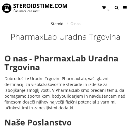
STEROIDSTIME.COM
0
Čas moči, čas rasti!
Steroidi
O nas
PharmaxLab Uradna Trgovina
O nas - PharmaxLab Uradna
Trgovina
Dobrodošli v Uradni Trgovini PharmaxLab, vaši glavni
destinaciji za visokokakovostne steroide in izdelke za
izboljšanje zmogljivosti. V PharmaxLab smo predani temu, da
pomagamo športnikom, bodybuilderjem in navdušencem nad
fitnesom doseči njihov največji fizični potencial z varnimi,
učinkovitimi in zanesljivimi dodatki.
Naše Poslanstvo