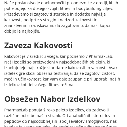
Naše poslanstvo je opolnomočiti posameznike z orodji, ki jih
potrebujejo za dosego svojih fitnes in bodybuilding ciljev.
Prizadevamo si zagotoviti steroide in dodatke najvišje
kakovosti, podprte s strogimi nadzori kakovosti in
znanstvenimi raziskavami, da zagotovimo, da naši kupci
dobijo le najboljše.
Zaveza Kakovosti
Kakovost je v središču vsega, kar počnemo v PharmaxLab.
Naši izdelki so proizvedeni v najsodobnejših objektih, ki
izpolnjujejo najstrožje standarde kakovosti in varnosti. Vsak
izdelek gre skozi obsežna testiranja, da se zagotovi čistost,
moč in učinkovitost, kar vam daje zaupanje pri uporabi naših
izdelkov kot del vašega fitnes režima.
Obsežen Nabor Izdelkov
PharmaxLab ponuja široko paleto izdelkov, da zadovolji
različne potrebe naših strank. Od anaboličnih steroidov in
peptidov do najsodobnejših izboljševalcev zmogljivosti, naš
katalog je zasnovan tako, da podpira vašo edinstveno fitnes