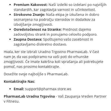
Premium Kakovost:
Naši izdelki so izdelani po najvišjih
standardih, kar zagotavlja varnost in učinkovitost.
Strokovno Znanje:
Naša ekipa je izkušena in dobro
seznanjena na področju steroidov in dodatkov za
izboljšanje zmogljivosti.
Osredotočenost na Stranke:
Prednost dajemo
zadovoljstvu strank in ponujamo celovito podporo.
Zaupna Dostava:
Spoštujemo vašo zasebnost in
zagotavljamo diskretno dostavo.
Hvala, ker ste izbrali Uradno Trgovino PharmaxLab. V čast
nam je, da vas podpiramo na vaši poti do vrhunske
zmogljivosti. Če imate kakršna koli vprašanja ali potrebujete
pomoč, nas prosimo kontaktirajte.
Dosežite svoje najboljše s PharmaxLab.
Kontaktirajte Nas:
Email:
support@pharmax-store.ws
PharmaxLab Uradna Trgovina
- Vaš Zaupanja Vreden Partner
v Fitnesu.