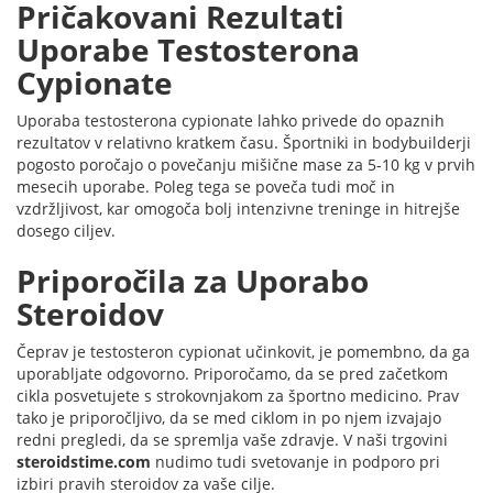
Pričakovani Rezultati
Uporabe Testosterona
Cypionate
Uporaba testosterona cypionate lahko privede do opaznih
rezultatov v relativno kratkem času. Športniki in bodybuilderji
pogosto poročajo o povečanju mišične mase za 5-10 kg v prvih
mesecih uporabe. Poleg tega se poveča tudi moč in
vzdržljivost, kar omogoča bolj intenzivne treninge in hitrejše
dosego ciljev.
Priporočila za Uporabo
Steroidov
Čeprav je testosteron cypionat učinkovit, je pomembno, da ga
uporabljate odgovorno. Priporočamo, da se pred začetkom
cikla posvetujete s strokovnjakom za športno medicino. Prav
tako je priporočljivo, da se med ciklom in po njem izvajajo
redni pregledi, da se spremlja vaše zdravje. V naši trgovini
steroidstime.com
nudimo tudi svetovanje in podporo pri
izbiri pravih steroidov za vaše cilje.