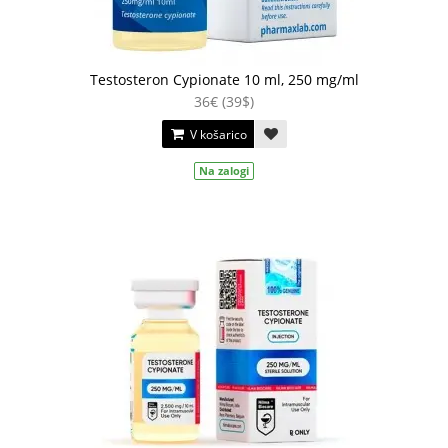
Testosteron Cypionate 10 ml, 250 mg/ml
36€ (39$)
V košarico
Na zalogi