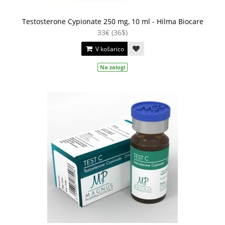
Testosterone Cypionate 250 mg, 10 ml - Hilma Biocare
33€ (36$)
V košarico
Na zalogi