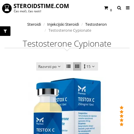
STEROIDSTIME.COM
0
Čas moči, čas rasti!
Steroidi
Injekcijski Steroidi
Testosteron
Testosterone Cypionate
Testosterone Cypionate
Razvrsti po
15