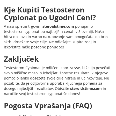
Kje Kupiti Testosteron
Cypionat po Ugodni Ceni?
V naši spletni trgovini
steroidstime.com
ponujamo
testosteron cypionat po najboljših cenah v Sloveniji. Naša
hitra dostava in varno nakupovanje vam omogočata, da brez
skrbi dosežete svoje cilje. Ne odlašajte, kupite zdaj in
izkoristite naše posebne ponudbe!
Zaključek
Testosteron Cypionat je odličen izbor za vse, ki želijo povečati
svojo mišično maso in izboljšati športne rezultate. Z njegovo
pomočjo lahko dosežete svoje cilje hitreje in učinkoviteje. Ne
pozabite, da je odgovorna uporaba ključnega pomena za
dosego najboljših rezultatov. Obiščite
steroidstime.com
in
naročite svoj testosteron cypionat še danes!
Pogosta Vprašanja (FAQ)