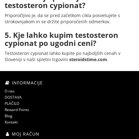
testosteron cypionat?
Priporočljivo je, da se pred začetkom cikla posvetujete s
strokovnjakom in se držite priporočenih odmerkov.
5. Kje lahko kupim testosteron
cypionat po ugodni ceni?
Testosteron cypionat lahko kupite po najboljših cenah v
Sloveniji v naši spletni trgovini
steroidstime.com
.
INFORMACIJE
O nas
DOSTAVA
PLAČILO
Reward Points
Blog
Kontakt
MOJ RAČUN