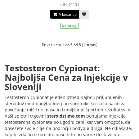
38€ (41$)
V košarico
Na zalogi
Prikazujem 1 do 5 od 5 (1 strani)
Testosteron Cypionat:
Najboljša Cena za Injekcije v
Sloveniji
Testosteron Cypionat je eden izmed najbolj priljubljenih
steroidov med bodybuilderji in športniki, ki iščejo način za
povečanje mišične mase in izboljšanje športnih rezultatov. V
naši spletni trgovini
steroidstime.com
ponujamo injekcije
testosterona cypionate po ugodni ceni, kar vam omogoča, da
dosežete svoje cilje na področju bodybuildinga. Ne odlašajte,
kupite zdaj in izkoristite naše hitre in varne dostave po