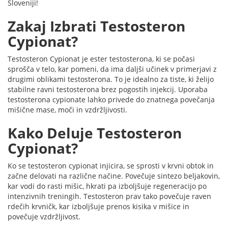
Sloveniji!
Zakaj Izbrati Testosteron
Cypionat?
Testosteron Cypionat je ester testosterona, ki se počasi
sprošča v telo, kar pomeni, da ima daljši učinek v primerjavi z
drugimi oblikami testosterona. To je idealno za tiste, ki želijo
stabilne ravni testosterona brez pogostih injekcij. Uporaba
testosterona cypionate lahko privede do znatnega povečanja
mišične mase, moči in vzdržljivosti.
Kako Deluje Testosteron
Cypionat?
Ko se testosteron cypionat injicira, se sprosti v krvni obtok in
začne delovati na različne načine. Povečuje sintezo beljakovin,
kar vodi do rasti mišic, hkrati pa izboljšuje regeneracijo po
intenzivnih treningih. Testosteron prav tako povečuje raven
rdečih krvničk, kar izboljšuje prenos kisika v mišice in
povečuje vzdržljivost.