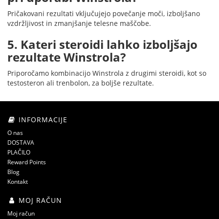
Pričakovani rezultati vključujejo povečanje moči, izboljšano
vzdržljivost in zmanjšanje telesne maščobe.
5. Kateri steroidi lahko izboljšajo
rezultate Winstrola?
Priporočamo kombinacijo Winstrola z drugimi steroidi, kot so
testosteron ali trenbolon, za boljše rezultate.
INFORMACIJE
O nas
DOSTAVA
PLAČILO
Reward Points
Blog
Kontakt
MOJ RAČUN
Moj račun