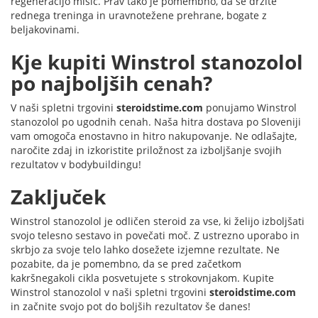
regeneracijo mišic. Prav tako je pomembno, da se držite
rednega treninga in uravnotežene prehrane, bogate z
beljakovinami.
Kje kupiti Winstrol stanozolol
po najboljših cenah?
V naši spletni trgovini
steroidstime.com
ponujamo Winstrol
stanozolol po ugodnih cenah. Naša hitra dostava po Sloveniji
vam omogoča enostavno in hitro nakupovanje. Ne odlašajte,
naročite zdaj in izkoristite priložnost za izboljšanje svojih
rezultatov v bodybuildingu!
Zaključek
Winstrol stanozolol je odličen steroid za vse, ki želijo izboljšati
svojo telesno sestavo in povečati moč. Z ustrezno uporabo in
skrbjo za svoje telo lahko dosežete izjemne rezultate. Ne
pozabite, da je pomembno, da se pred začetkom
kakršnegakoli cikla posvetujete s strokovnjakom. Kupite
Winstrol stanozolol v naši spletni trgovini
steroidstime.com
in začnite svojo pot do boljših rezultatov še danes!