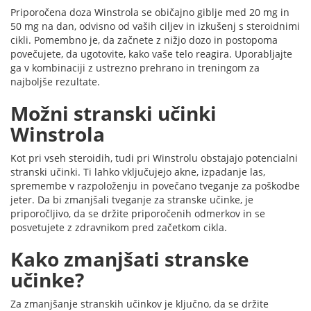
Priporočena doza Winstrola se običajno giblje med 20 mg in
50 mg na dan, odvisno od vaših ciljev in izkušenj s steroidnimi
cikli. Pomembno je, da začnete z nižjo dozo in postopoma
povečujete, da ugotovite, kako vaše telo reagira. Uporabljajte
ga v kombinaciji z ustrezno prehrano in treningom za
najboljše rezultate.
Možni stranski učinki
Winstrola
Kot pri vseh steroidih, tudi pri Winstrolu obstajajo potencialni
stranski učinki. Ti lahko vključujejo akne, izpadanje las,
spremembe v razpoloženju in povečano tveganje za poškodbe
jeter. Da bi zmanjšali tveganje za stranske učinke, je
priporočljivo, da se držite priporočenih odmerkov in se
posvetujete z zdravnikom pred začetkom cikla.
Kako zmanjšati stranske
učinke?
Za zmanjšanje stranskih učinkov je ključno, da se držite