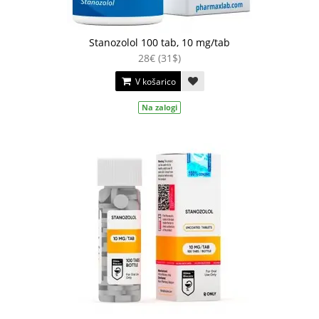
Stanozolol 100 tab, 10 mg/tab
28€ (31$)
V košarico
Na zalogi