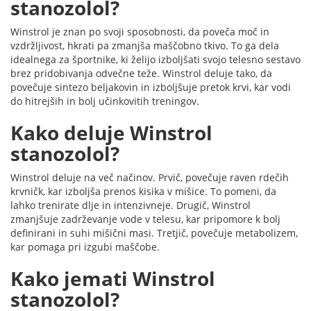
stanozolol?
Winstrol je znan po svoji sposobnosti, da poveča moč in
vzdržljivost, hkrati pa zmanjša maščobno tkivo. To ga dela
idealnega za športnike, ki želijo izboljšati svojo telesno sestavo
brez pridobivanja odvečne teže. Winstrol deluje tako, da
povečuje sintezo beljakovin in izboljšuje pretok krvi, kar vodi
do hitrejših in bolj učinkovitih treningov.
Kako deluje Winstrol
stanozolol?
Winstrol deluje na več načinov. Prvič, povečuje raven rdečih
krvničk, kar izboljša prenos kisika v mišice. To pomeni, da
lahko trenirate dlje in intenzivneje. Drugič, Winstrol
zmanjšuje zadrževanje vode v telesu, kar pripomore k bolj
definirani in suhi mišični masi. Tretjič, povečuje metabolizem,
kar pomaga pri izgubi maščobe.
Kako jemati Winstrol
stanozolol?