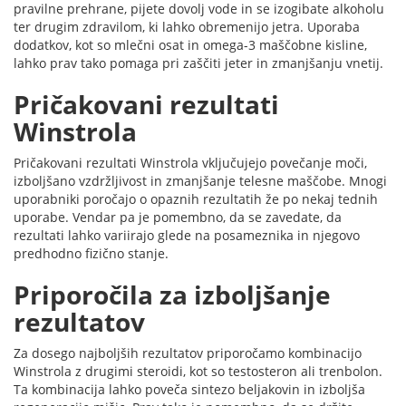
pravilne prehrane, pijete dovolj vode in se izogibate alkoholu
ter drugim zdravilom, ki lahko obremenijo jetra. Uporaba
dodatkov, kot so mlečni osat in omega-3 maščobne kisline,
lahko prav tako pomaga pri zaščiti jeter in zmanjšanju vnetij.
Pričakovani rezultati
Winstrola
Pričakovani rezultati Winstrola vključujejo povečanje moči,
izboljšano vzdržljivost in zmanjšanje telesne maščobe. Mnogi
uporabniki poročajo o opaznih rezultatih že po nekaj tednih
uporabe. Vendar pa je pomembno, da se zavedate, da
rezultati lahko variirajo glede na posameznika in njegovo
predhodno fizično stanje.
Priporočila za izboljšanje
rezultatov
Za dosego najboljših rezultatov priporočamo kombinacijo
Winstrola z drugimi steroidi, kot so testosteron ali trenbolon.
Ta kombinacija lahko poveča sintezo beljakovin in izboljša