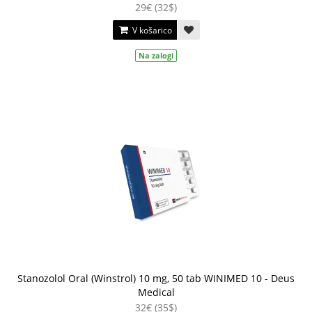
29€ (32$)
V košarico
Na zalogi
Stanozolol Oral (Winstrol) 10 mg, 50 tab WINIMED 10 - Deus
Medical
32€ (35$)