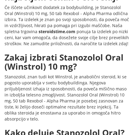
Če iščete učinkovit dodatek za bodybuilding, je Stanozolol
Oral (Winstrol) 10 mg, 50 tab Rexobol - Alpha Pharma odlična
izbira. Ta izdelek je znan po svoji sposobnosti, da poveča moč
in vzdržljivost, hkrati pa pomaga pri izgubi maščobe. Naša
spletna trgovina
steroidstime.com
ponuja ta izdelek po nizki
ceni, kar vam omogoča, da dosežete svoje cilje brez prevelikih
stroškov. Ne zamudite priložnosti, da naročite ta izdelek zdaj!
Zakaj izbrati Stanozolol Oral
(Winstrol) 10 mg?
Stanozolol, znan tudi kot Winstrol, je anabolični steroid, ki se
pogosto uporablja v svetu bodybuildinga. Njegova
priljubljenost izhaja iz sposobnosti, da poveča mišično maso
in izboljša telesno zmogljivost. Stanozolol Oral (Winstrol) 10
mg, 50 tab Rexobol - Alpha Pharma je posebej zasnovan za
tiste, ki želijo doseči optimalne rezultate brez injekcij. Ta
oblika steroida je enostavna za uporabo in omogoča hitro
absorpcijo v telo.
Kako deluje Stanozolol Oral?