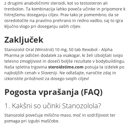
z drugimi anaboličnimi steroidi, kot so testosteron ali
trenbolon. Ta kombinacija lahko poveča učinke in pripomore k
hitrejšemu doseganju ciljev. Prav tako je pomembno, da se
osredotočite na pravilno prehrano in redno vadbo, saj to igra
ključno vlogo pri doseganju vaših ciljev.
Zaključek
Stanozolol Oral (Winstrol) 10 mg, 50 tab Rexobol - Alpha
Pharma je odličen dodatek za vsakogar, ki želi izboljšati svojo
telesno zmogljivost in doseči boljše rezultate v bodybuildingu.
Naša spletna trgovina
steroidstime.com
ponuja ta izdelek po
najboljših cenah v Sloveniji. Ne odlašajte, naročite zdaj in
izkoristite priložnost za dosego svojih ciljev!
Pogosta vprašanja (FAQ)
1. Kakšni so učinki Stanozolola?
Stanozolol povečuje mišično maso, moč in vzdržljivost ter
pomaga pri izgubi maščobe.