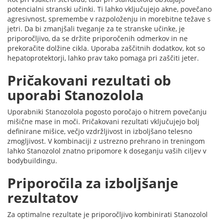
potencialni stranski učinki. Ti lahko vključujejo akne, povečano
agresivnost, spremembe v razpoloženju in morebitne težave s
jetri. Da bi zmanjšali tveganje za te stranske učinke, je
priporočljivo, da se držite priporočenih odmerkov in ne
prekoračite dolžine cikla. Uporaba zaščitnih dodatkov, kot so
hepatoprotektorji, lahko prav tako pomaga pri zaščiti jeter.
Pričakovani rezultati ob
uporabi Stanozolola
Uporabniki Stanozolola pogosto poročajo o hitrem povečanju
mišične mase in moči. Pričakovani rezultati vključujejo bolj
definirane mišice, večjo vzdržljivost in izboljšano telesno
zmogljivost. V kombinaciji z ustrezno prehrano in treningom
lahko Stanozolol znatno pripomore k doseganju vaših ciljev v
bodybuildingu.
Priporočila za izboljšanje
rezultatov
Za optimalne rezultate je priporočljivo kombinirati Stanozolol