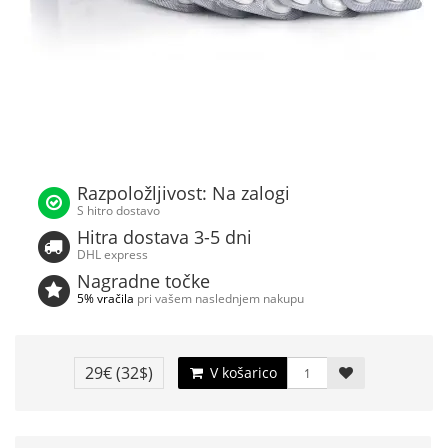
Razpoložljivost: Na zalogi
S hitro dostavo
Hitra dostava 3-5 dni
DHL express
Nagradne točke
5% vračila
pri vašem naslednjem nakupu
29€
(32$)
V košarico