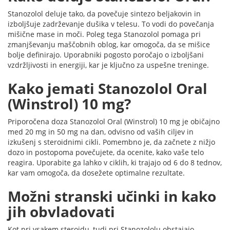
Stanozolol deluje tako, da povečuje sintezo beljakovin in
izboljšuje zadrževanje dušika v telesu. To vodi do povečanja
mišične mase in moči. Poleg tega Stanozolol pomaga pri
zmanjševanju maščobnih oblog, kar omogoča, da se mišice
bolje definirajo. Uporabniki pogosto poročajo o izboljšani
vzdržljivosti in energiji, kar je ključno za uspešne treninge.
Kako jemati Stanozolol Oral
(Winstrol) 10 mg?
Priporočena doza Stanozolol Oral (Winstrol) 10 mg je običajno
med 20 mg in 50 mg na dan, odvisno od vaših ciljev in
izkušenj s steroidnimi cikli. Pomembno je, da začnete z nižjo
dozo in postopoma povečujete, da ocenite, kako vaše telo
reagira. Uporabite ga lahko v ciklih, ki trajajo od 6 do 8 tednov,
kar vam omogoča, da dosežete optimalne rezultate.
Možni stranski učinki in kako
jih obvladovati
Kot pri vsakem steroidu, tudi pri Stanozololu obstajajo