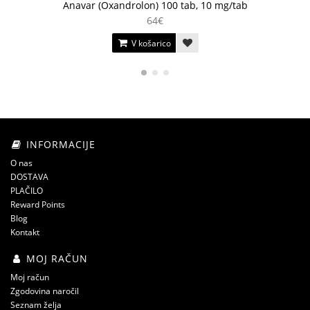
Anavar (Oxandrolon) 100 tab, 10 mg/tab
64€
V košarico
INFORMACIJE
O nas
DOSTAVA
PLAČILO
Reward Points
Blog
Kontakt
MOJ RAČUN
Moj račun
Zgodovina naročil
Seznam želja