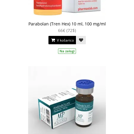
Parabolan (Tren Hex) 10 ml, 100 mg/ml
66€ (72$)
V košarico
Na zalogi