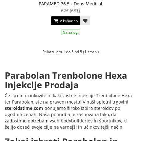
PARAMED 76.5 - Deus Medical
62€ (68$)
V košarico
Na zalogi
Prikazujem 1 do 5 od 5 (1 strani)
Parabolan Trenbolone Hexa
Injekcije Prodaja
Če iščete učinkovite in kakovostne injekcije Trenbolone Hexa
ter Parabolan, ste na pravem mestu! V naši spletni trgovini
steroidstime.com
ponujamo široko izbiro steroidov po
ugodnih cenah. Naša ponudba je zasnovana tako, da
zadostimo potrebam vseh bodybuilderjev in športnikov, ki
želijo doseči svoje cilje na varnejši in učinkovitejši način.