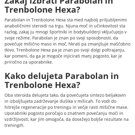
Zakaj izbrati Parabolan in
Trenbolone Hexa?
Parabolan in Trenbolone Hexa sta med najbolj priljubljenimi
anaboličnimi steroidi na trgu. Njuna moč in učinkovitost sta
razlog, zakaj ju mnogi športniki in bodybuilderji vključujejo v
svoje režime. Parabolan je znan po svoji sposobnosti, da
povečuje mišično maso in moč, hkrati pa zmanjšuje maščobno
tkivo. Trenbolone Hexa pa je znan po svoji dolgi poltrajanju,
kar pomeni, da ga je mogoče injicirati manj pogosto, kar je
priročno za uporabnike.
Kako delujeta Parabolan in
Trenbolone Hexa?
Oba steroida delujeta tako, da povečujeta sintezo beljakovin
in izboljšujeta zadrževanje dušika v mišicah. To vodi do
hitrejše regeneracije po treningu in večje rasti mišične mase.
Uporabniki pogosto poročajo o znatnem povečanju moči in
vzdržljivosti, kar jim omogoča, da dosežejo boljše rezultate na
treningih.