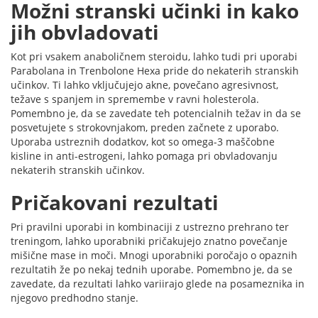
Možni stranski učinki in kako
jih obvladovati
Kot pri vsakem anaboličnem steroidu, lahko tudi pri uporabi
Parabolana in Trenbolone Hexa pride do nekaterih stranskih
učinkov. Ti lahko vključujejo akne, povečano agresivnost,
težave s spanjem in spremembe v ravni holesterola.
Pomembno je, da se zavedate teh potencialnih težav in da se
posvetujete s strokovnjakom, preden začnete z uporabo.
Uporaba ustreznih dodatkov, kot so omega-3 maščobne
kisline in anti-estrogeni, lahko pomaga pri obvladovanju
nekaterih stranskih učinkov.
Pričakovani rezultati
Pri pravilni uporabi in kombinaciji z ustrezno prehrano ter
treningom, lahko uporabniki pričakujejo znatno povečanje
mišične mase in moči. Mnogi uporabniki poročajo o opaznih
rezultatih že po nekaj tednih uporabe. Pomembno je, da se
zavedate, da rezultati lahko variirajo glede na posameznika in
njegovo predhodno stanje.