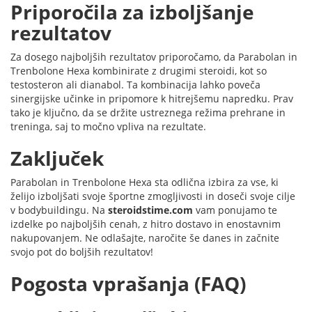
Priporočila za izboljšanje
rezultatov
Za dosego najboljših rezultatov priporočamo, da Parabolan in
Trenbolone Hexa kombinirate z drugimi steroidi, kot so
testosteron ali dianabol. Ta kombinacija lahko poveča
sinergijske učinke in pripomore k hitrejšemu napredku. Prav
tako je ključno, da se držite ustreznega režima prehrane in
treninga, saj to močno vpliva na rezultate.
Zaključek
Parabolan in Trenbolone Hexa sta odlična izbira za vse, ki
želijo izboljšati svoje športne zmogljivosti in doseči svoje cilje
v bodybuildingu. Na
steroidstime.com
vam ponujamo te
izdelke po najboljših cenah, z hitro dostavo in enostavnim
nakupovanjem. Ne odlašajte, naročite še danes in začnite
svojo pot do boljših rezultatov!
Pogosta vprašanja (FAQ)