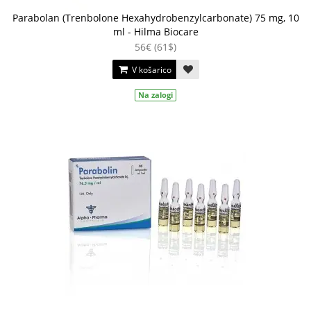
Parabolan (Trenbolone Hexahydrobenzylcarbonate) 75 mg, 10
ml - Hilma Biocare
56€ (61$)
V košarico
Na zalogi