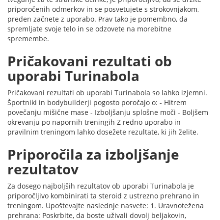
priporočenih odmerkov in se posvetujete s strokovnjakom,
preden začnete z uporabo. Prav tako je pomembno, da
spremljate svoje telo in se odzovete na morebitne
spremembe.
Pričakovani rezultati ob
uporabi Turinabola
Pričakovani rezultati ob uporabi Turinabola so lahko izjemni.
Športniki in bodybuilderji pogosto poročajo o: - Hitrem
povečanju mišične mase - Izboljšanju splošne moči - Boljšem
okrevanju po napornih treningih Z redno uporabo in
pravilnim treningom lahko dosežete rezultate, ki jih želite.
Priporočila za izboljšanje
rezultatov
Za dosego najboljših rezultatov ob uporabi Turinabola je
priporočljivo kombinirati ta steroid z ustrezno prehrano in
treningom. Upoštevajte naslednje nasvete: 1. Uravnotežena
prehrana: Poskrbite, da boste uživali dovolj beljakovin,