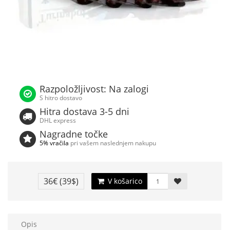
Razpoložljivost: Na zalogi
S hitro dostavo
Hitra dostava 3-5 dni
DHL express
Nagradne točke
5% vračila
pri vašem naslednjem nakupu
36€
(39$)
V košarico
Opis