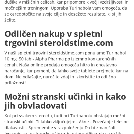
dušika v mišičnih celicah, kar pripomore k večji vzdržljivosti in
močnejšim treningom. Uporaba Turinabola vam omogoča, da
se osredotočite na svoje cilje in dosežete rezultate, ki si jih
želite.
Odličen nakup v spletni
trgovini steroidstime.com
V naši spletni trgovini steroidstime.com ponujamo Turinabol
10 mg, 50 tab - Alpha Pharma po izjemno konkurenčnih
cenah. Naša online prodaja omogoča hitro in enostavno
naročanje, kar pomeni, da lahko svoje tablete prejmete kar na
dom. Ne odlašajte, naročite zdaj in izkoristite to odlično
priložnost!
Možni stranski učinki in kako
jih obvladovati
Kot pri vsakem steroidu, tudi pri Turinabolu obstajajo možni
stranski učinki. Ti lahko vključujejo: - Akne - Povečanje telesne
dlakavosti - Spremembe v razpoloženju Da bi zmanjšali
tveganje za te stranske učinke, je priporočljivo, da se držite