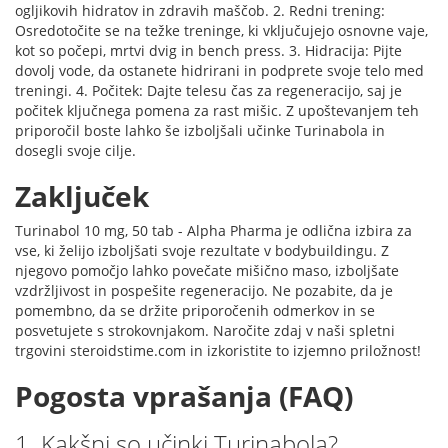
ogljikovih hidratov in zdravih maščob. 2. Redni trening:
Osredotočite se na težke treninge, ki vključujejo osnovne vaje,
kot so počepi, mrtvi dvig in bench press. 3. Hidracija: Pijte
dovolj vode, da ostanete hidrirani in podprete svoje telo med
treningi. 4. Počitek: Dajte telesu čas za regeneracijo, saj je
počitek ključnega pomena za rast mišic. Z upoštevanjem teh
priporočil boste lahko še izboljšali učinke Turinabola in
dosegli svoje cilje.
Zaključek
Turinabol 10 mg, 50 tab - Alpha Pharma je odlična izbira za
vse, ki želijo izboljšati svoje rezultate v bodybuildingu. Z
njegovo pomočjo lahko povečate mišično maso, izboljšate
vzdržljivost in pospešite regeneracijo. Ne pozabite, da je
pomembno, da se držite priporočenih odmerkov in se
posvetujete s strokovnjakom. Naročite zdaj v naši spletni
trgovini steroidstime.com in izkoristite to izjemno priložnost!
Pogosta vprašanja (FAQ)
1. Kakšni so učinki Turinabola?