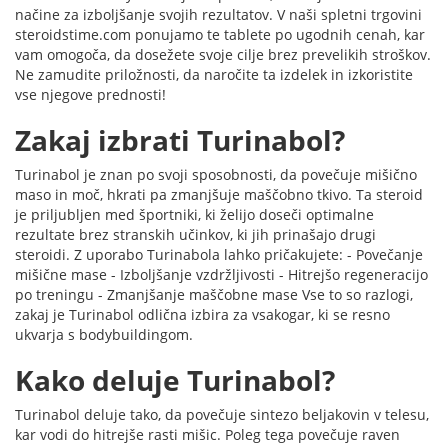
načine za izboljšanje svojih rezultatov. V naši spletni trgovini
steroidstime.com ponujamo te tablete po ugodnih cenah, kar
vam omogoča, da dosežete svoje cilje brez prevelikih stroškov.
Ne zamudite priložnosti, da naročite ta izdelek in izkoristite
vse njegove prednosti!
Zakaj izbrati Turinabol?
Turinabol je znan po svoji sposobnosti, da povečuje mišično
maso in moč, hkrati pa zmanjšuje maščobno tkivo. Ta steroid
je priljubljen med športniki, ki želijo doseči optimalne
rezultate brez stranskih učinkov, ki jih prinašajo drugi
steroidi. Z uporabo Turinabola lahko pričakujete: - Povečanje
mišične mase - Izboljšanje vzdržljivosti - Hitrejšo regeneracijo
po treningu - Zmanjšanje maščobne mase Vse to so razlogi,
zakaj je Turinabol odlična izbira za vsakogar, ki se resno
ukvarja s bodybuildingom.
Kako deluje Turinabol?
Turinabol deluje tako, da povečuje sintezo beljakovin v telesu,
kar vodi do hitrejše rasti mišic. Poleg tega povečuje raven