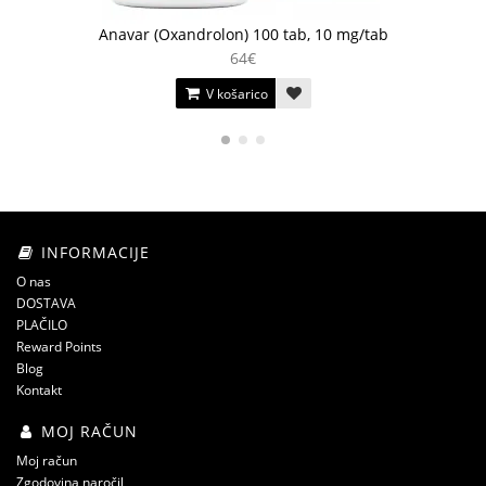
Anavar (Oxandrolon) 100 tab, 10 mg/tab
64€
V košarico
INFORMACIJE
O nas
DOSTAVA
PLAČILO
Reward Points
Blog
Kontakt
MOJ RAČUN
Moj račun
Zgodovina naročil