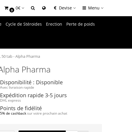
0€
Devise
Menu
0
e
Cycle de Stéroïdes
Erection
Perte de poids
, 50 tab - Alpha Pharma
- Alpha Pharma
Disponibilité : Disponible
Avec livraison rapide
Expédition rapide 3-5 jours
DHL express
Points de fidélité
5% de cashback
sur votre prochain achat