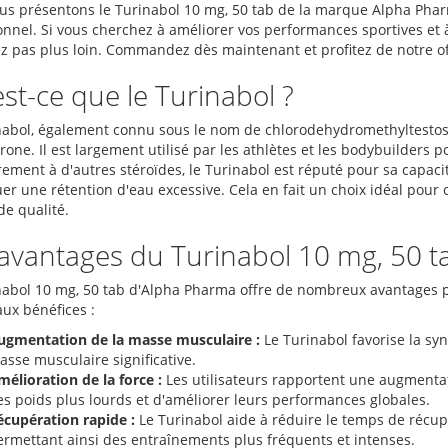
us présentons le Turinabol 10 mg, 50 tab de la marque Alpha Pharm
onnel. Si vous cherchez à améliorer vos performances sportives et à
z pas plus loin. Commandez dès maintenant et profitez de notre off
st-ce que le Turinabol ?
nabol, également connu sous le nom de chlorodehydromethyltestoste
rone. Il est largement utilisé par les athlètes et les bodybuilders 
rement à d'autres stéroïdes, le Turinabol est réputé pour sa capaci
er une rétention d'eau excessive. Cela en fait un choix idéal pour
de qualité.
avantages du Turinabol 10 mg, 50 t
nabol 10 mg, 50 tab d'Alpha Pharma offre de nombreux avantages po
aux bénéfices :
ugmentation de la masse musculaire :
Le Turinabol favorise la sy
sse musculaire significative.
élioration de la force :
Les utilisateurs rapportent une augmentat
es poids plus lourds et d'améliorer leurs performances globales.
écupération rapide :
Le Turinabol aide à réduire le temps de récup
ermettant ainsi des entraînements plus fréquents et intenses.