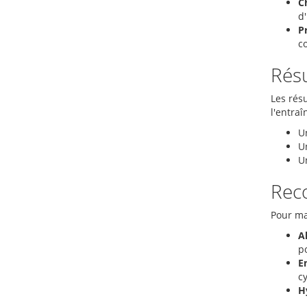
C
d'
P
c
Résu
Les résu
l'entraî
U
Un
U
Reco
Pour ma
A
p
E
cy
H