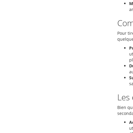
M
a
Comm
Pour tir
quelque
P
u
pl
D
a
Su
s
Les 
Bien qu
seconda
A
ut