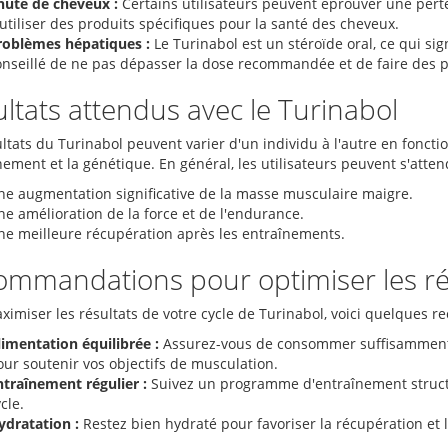
hute de cheveux :
Certains utilisateurs peuvent éprouver une pert
utiliser des produits spécifiques pour la santé des cheveux.
roblèmes hépatiques :
Le Turinabol est un stéroïde oral, ce qui signi
onseillé de ne pas dépasser la dose recommandée et de faire des pa
ltats attendus avec le Turinabol
ltats du Turinabol peuvent varier d'un individu à l'autre en foncti
nement et la génétique. En général, les utilisateurs peuvent s'atten
ne augmentation significative de la masse musculaire maigre.
e amélioration de la force et de l'endurance.
ne meilleure récupération après les entraînements.
mmandations pour optimiser les ré
ximiser les résultats de votre cycle de Turinabol, voici quelques 
limentation équilibrée :
Assurez-vous de consommer suffisamment d
our soutenir vos objectifs de musculation.
ntraînement régulier :
Suivez un programme d'entraînement structuré
cle.
ydratation :
Restez bien hydraté pour favoriser la récupération et 