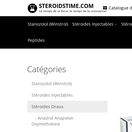
STEROIDSTIME.COM
.
Catalogue d
Le temps de la force, le temps de la croissance!
Stanozolol (Winstrol)
Stéroïdes Injectables
Stér
Peptides
Catégories
Stanozolol (Winstrol)
Stéroïdes Injectables
Stéroïdes Oraux
- Anadrol Anapolon
Oxymetholone