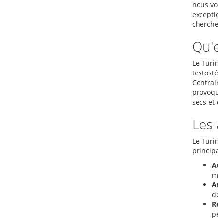
nous vo
excepti
cherche
Qu'e
Le Turi
testosté
Contrai
provoqu
secs et 
Les 
Le Turi
princip
A
ma
Am
d
R
p