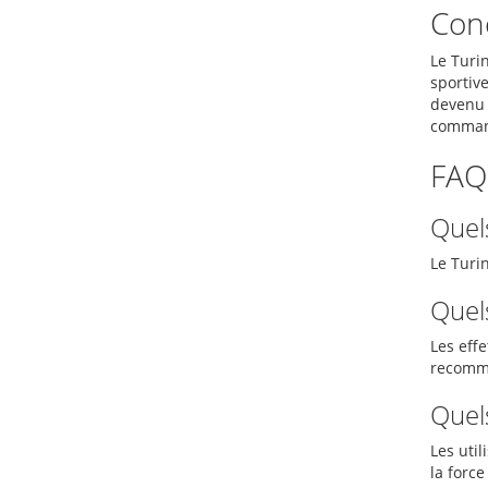
Con
Le Turi
sportiv
devenu 
command
FAQ
Quels
Le Turin
Quels
Les eff
recomma
Quels
Les uti
la force