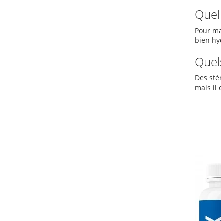
Quel
Pour max
bien hy
Quels
Des sté
mais il 