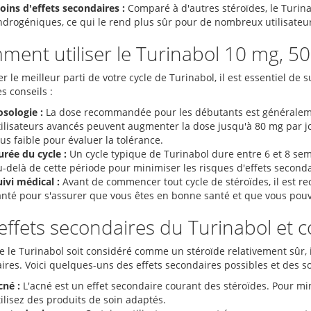
oins d'effets secondaires :
Comparé à d'autres stéroïdes, le Turin
ndrogéniques, ce qui le rend plus sûr pour de nombreux utilisateur
ent utiliser le Turinabol 10 mg, 50
er le meilleur parti de votre cycle de Turinabol, il est essentiel de 
s conseils :
osologie :
La dose recommandée pour les débutants est généralemen
tilisateurs avancés peuvent augmenter la dose jusqu'à 80 mg par j
us faible pour évaluer la tolérance.
urée du cycle :
Un cycle typique de Turinabol dure entre 6 et 8 sema
u-delà de cette période pour minimiser les risques d'effets seconda
ivi médical :
Avant de commencer tout cycle de stéroïdes, il est r
anté pour s'assurer que vous êtes en bonne santé et que vous pouve
effets secondaires du Turinabol et 
e le Turinabol soit considéré comme un stéroïde relativement sûr, 
ires. Voici quelques-uns des effets secondaires possibles et des so
cné :
L'acné est un effet secondaire courant des stéroïdes. Pour m
ilisez des produits de soin adaptés.