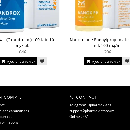
ar (Oxandrolon) 100 tab, 10
Nandrolone Phenylpropionate 
mg/tab
ml, 100 mg/ml
64€
29€
Ajouter au panier
Ajouter au panier
 COMPTE
CONTACT
pte
Telegram: @pharmaxlabs
ue des commandes
support@pharmax-store.ws
souhaits
Online 24/7
informations