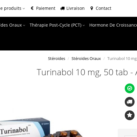
e produits
Paiement
Livraison
Contact
oïdes Oraux
Thérapie Post-Cycle (PCT)
Hormone De Croissanc
Stéroïdes
Stéroïdes Oraux
Turinabol 10 mg
Turinabol 10 mg, 50 tab 