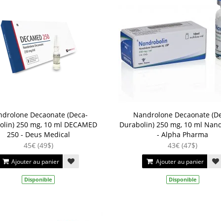
drolone Decaonate (Deca-
Nandrolone Decaonate (D
olin) 250 mg, 10 ml DECAMED
Durabolin) 250 mg, 10 ml Nan
250 - Deus Medical
- Alpha Pharma
45€ (49$)
43€ (47$)
Ajouter au panier
Ajouter au panier
Disponible
Disponible