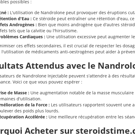
bles possibles :
cné :
L'utilisation de Nandrolone peut provoquer des éruptions cuta
étention d'Eau :
Ce stéroïde peut entraîner une rétention d'eau, ce
ffets Androgènes :
Bien que moins androgène que d'autres stéroïd
fets tels que la calvitie ou l'hirsutisme.
roblèmes Cardiaques :
Une utilisation excessive peut augmenter le
nimiser ces effets secondaires, il est crucial de respecter les dos
 l'utilisation de médicaments anti-oestrogènes peut aider à préveni
ultats Attendus avec le Nandrol
isateurs de Nandrolone Injectable peuvent s'attendre à des résultat
ance. Voici ce que vous pouvez espérer :
rise de Masse :
Une augmentation notable de la masse musculaire 
maines d'utilisation.
mélioration de la Force :
Les utilisateurs rapportent souvent une a
oulever des poids plus lourds.
écupération Accélérée :
Une meilleure récupération entre les séan
rquoi Acheter sur steroidstime.