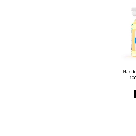
Nandr
100