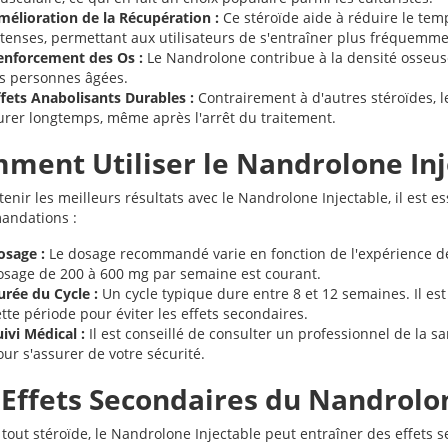
mélioration de la Récupération :
Ce stéroïde aide à réduire le te
ntenses, permettant aux utilisateurs de s'entraîner plus fréquemme
enforcement des Os :
Le Nandrolone contribue à la densité osseuse
es personnes âgées.
ffets Anabolisants Durables :
Contrairement à d'autres stéroïdes, 
urer longtemps, même après l'arrêt du traitement.
ment Utiliser le Nandrolone Inj
enir les meilleurs résultats avec le Nandrolone Injectable, il est e
andations :
osage :
Le dosage recommandé varie en fonction de l'expérience de l'
osage de 200 à 600 mg par semaine est courant.
urée du Cycle :
Un cycle typique dure entre 8 et 12 semaines. Il es
tte période pour éviter les effets secondaires.
ivi Médical :
Il est conseillé de consulter un professionnel de la 
ur s'assurer de votre sécurité.
 Effets Secondaires du Nandrolo
out stéroïde, le Nandrolone Injectable peut entraîner des effets s