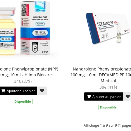
olone Phenylpropionate (NPP)
Nandrolone Phenylpropionate
 mg, 10 ml - Hilma Biocare
100 mg, 10 ml DECAMED PP 100
Medical
34€ (37$)
38€ (41$)
Ajouter au panier
Ajouter au panier
Disponible
Disponible
Affichage 1 à 9 sur 9 (1 page