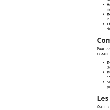
A
i
R
l
E
d
Com
Pour obt
recomm
D
d
D
ce
Su
po
Les
Comme t