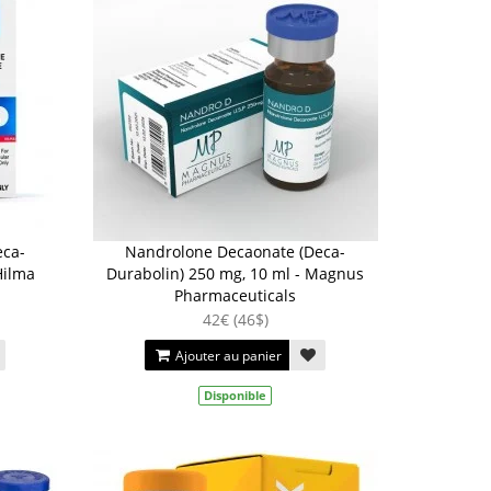
eca-
Nandrolone Decaonate (Deca-
Hilma
Durabolin) 250 mg, 10 ml - Magnus
Pharmaceuticals
42€ (46$)
Ajouter au panier
Disponible