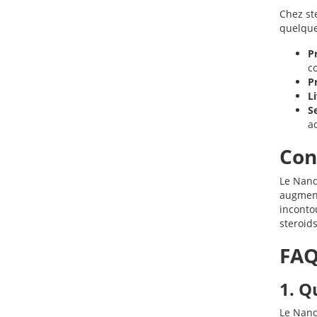
Chez st
quelque
P
c
P
L
Se
a
Con
Le Nand
augment
inconto
steroid
FAQ
1. Q
Le Nand