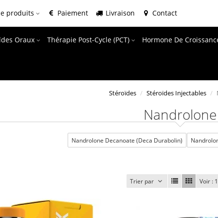
e produits
Paiement
Livraison
Contact
oïdes Oraux
Thérapie Post-Cycle (PCT)
Hormone De Croissanc
Stéroïdes
Stéroïdes Injectables
Nandrolone
Nandrolone Decanoate (Deca Durabolin)
Nandrolon
Trier par
Voir :