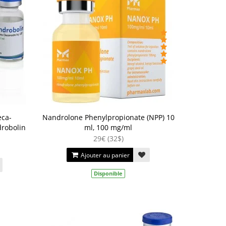
eca-
Nandrolone Phenylpropionate (NPP) 10
drobolin
ml, 100 mg/ml
29€ (32$)
Ajouter au panier
Disponible