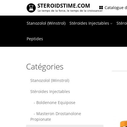
STEROIDSTIME.COM
.
Catalogue d
Le temps de la force, le temps de la croissance!
Stanozolol (Winstrol)
Stéroïdes Injectables
Stér
Peptides
Catégories
Stanozolol (Winstrol)
Stéroïdes Injectables
- Boldenone Equipose
- Masteron Drostanolone
Propionate