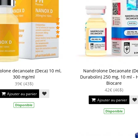
lone decanoate (Deca) 10 ml,
Nandrolone Decaonate (D
300 mg/ml
Durabolin) 250 mg, 10 ml - 
Biocare
39€ (43$)
42€ (46$)
Ajouter au panier
Ajouter au panier
Disponible
Disponible