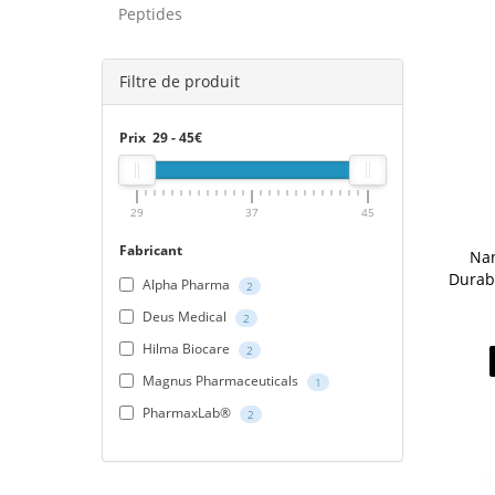
Peptides
Filtre de produit
Prix
29
-
45
€
29
37
45
Fabricant
Nan
Durab
Alpha Pharma
2
Deus Medical
2
Hilma Biocare
2
Magnus Pharmaceuticals
1
PharmaxLab®
2