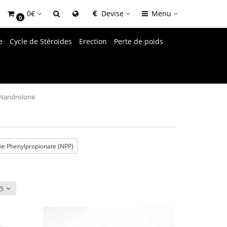
0€
Devise
Menu
0
e
Cycle de Stéroïdes
Erection
Perte de poids
Nandrolone
e Phenylpropionate (NPP)
15