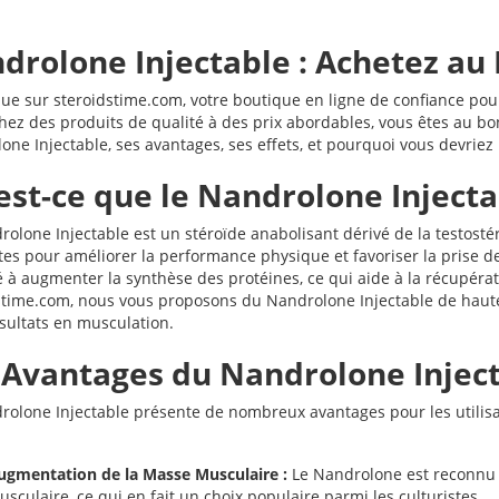
drolone Injectable : Achetez au 
ue sur steroidstime.com, votre boutique en ligne de confiance pour
ez des produits de qualité à des prix abordables, vous êtes au bon 
ne Injectable, ses avantages, ses effets, et pourquoi vous devriez 
est-ce que le Nandrolone Injecta
olone Injectable est un stéroïde anabolisant dérivé de la testostéro
stes pour améliorer la performance physique et favoriser la prise 
é à augmenter la synthèse des protéines, ce qui aide à la récupérat
stime.com, nous vous proposons du Nandrolone Injectable de haute 
ésultats en musculation.
 Avantages du Nandrolone Injec
rolone Injectable présente de nombreux avantages pour les utilisa
ugmentation de la Masse Musculaire :
Le Nandrolone est reconnu p
sculaire, ce qui en fait un choix populaire parmi les culturistes.