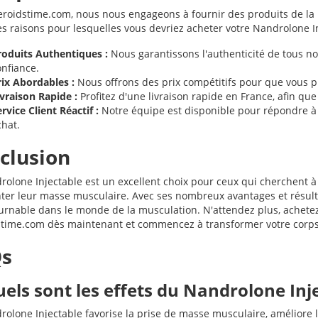
eroidstime.com, nous nous engageons à fournir des produits de la pl
s raisons pour lesquelles vous devriez acheter votre Nandrolone I
roduits Authentiques :
Nous garantissons l'authenticité de tous no
onfiance.
rix Abordables :
Nous offrons des prix compétitifs pour que vous pui
ivraison Rapide :
Profitez d'une livraison rapide en France, afin qu
rvice Client Réactif :
Notre équipe est disponible pour répondre à 
chat.
clusion
rolone Injectable est un excellent choix pour ceux qui cherchent 
er leur masse musculaire. Avec ses nombreux avantages et résulta
urnable dans le monde de la musculation. N'attendez plus, achetez
stime.com dès maintenant et commencez à transformer votre corps
s
uels sont les effets du Nandrolone Inj
rolone Injectable favorise la prise de masse musculaire, améliore l