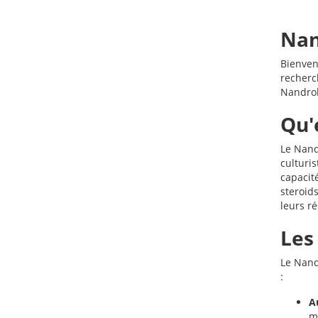
Nan
Bienven
recherch
Nandrolo
Qu'
Le Nandr
culturi
capacit
steroid
leurs r
Les
Le Nand
:
A
mu