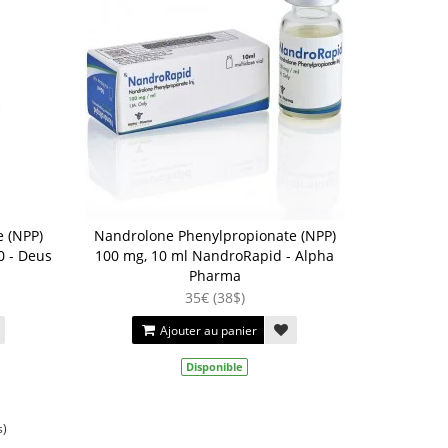
 (NPP)
Nandrolone Phenylpropionate (NPP)
 - Deus
100 mg, 10 ml NandroRapid - Alpha
Pharma
35€ (38$)
Ajouter au panier
Disponible
s)