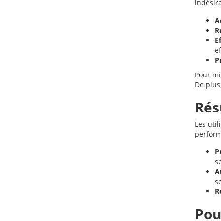
indésira
A
R
E
ef
P
Pour mi
De plus,
Rés
Les util
perform
P
se
A
s
R
Pou