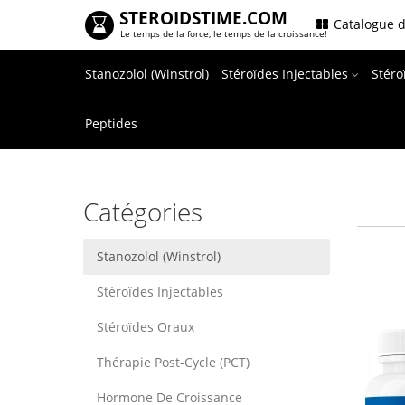
STEROIDSTIME.COM
.
Catalogue d
Le temps de la force, le temps de la croissance!
Stanozolol (Winstrol)
Stéroïdes Injectables
Stér
Peptides
Catégories
Stanozolol (Winstrol)
Stéroïdes Injectables
Stéroïdes Oraux
Thérapie Post-Cycle (PCT)
Hormone De Croissance