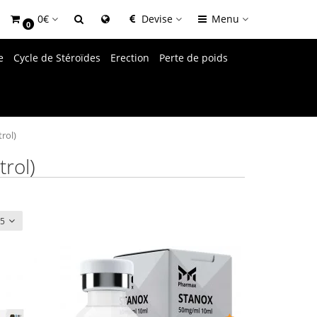
0€
Devise
Menu
0
e
Cycle de Stéroïdes
Erection
Perte de poids
rol)
trol)
15