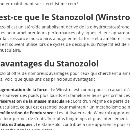
heter maintenant sur steroidstime.com !
est-ce que le Stanozolol (Winstrol
zolol est un stéroïde anabolisant dérivé de la dihydrotestostérone (D
stes pour améliorer leurs performances physiques et leur apparence
r la croissance musculaire, à augmenter la force et à améliorer l'e
 est souvent utilisé lors de cycles de découpe, où l'objectif est de 
usculaire.
 avantages du Stanozolol
ozolol offre de nombreux avantages pour ceux qui cherchent à amé
es. Voici quelques-uns des principaux avantages :
ugmentation de la force :
Le Winstrol est connu pour sa capacité à
e soulever des poids plus lourds et d'améliorer leurs performances
réservation de la masse musculaire :
Lors d'un régime de perte de 
usculaire, ce qui est essentiel pour maintenir un métabolisme sain
mélioration de l'endurance :
Les utilisateurs de Winstrol rapport
ui leur permet de s'entraîner plus longtemps et plus intensément.
fets esthétiques :
Le Stanozolol contribue à une apparence plus sèc