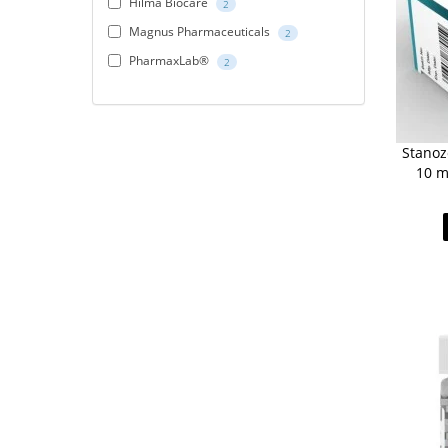
Hilma Biocare
2
Magnus Pharmaceuticals
2
PharmaxLab®
2
Stanozo
10 m