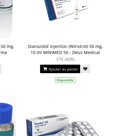
) 50 mg,
Stanozolol injection (Winstrol) 50 mg,
arma
10 ml WINIMED 50 - Deus Medical
37€ (40$)
Ajouter au panier
Disponible