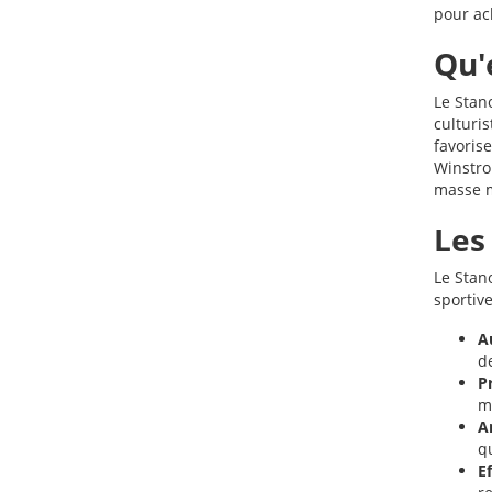
pour ac
Qu'
Le Stano
culturi
favorise
Winstrol
masse m
Les
Le Stan
sportiv
A
d
P
m
A
q
Ef