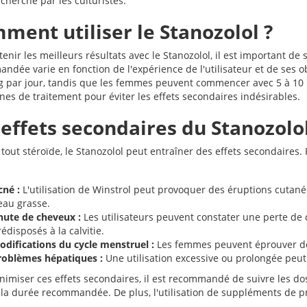
cherché par les culturistes.
ment utiliser le Stanozolol ?
enir les meilleurs résultats avec le Stanozolol, il est important de
ndée varie en fonction de l'expérience de l'utilisateur et de ses 
g par jour, tandis que les femmes peuvent commencer avec 5 à 10 mg
nes de traitement pour éviter les effets secondaires indésirables.
 effets secondaires du Stanozolo
out stéroïde, le Stanozolol peut entraîner des effets secondaires. 
cné :
L'utilisation de Winstrol peut provoquer des éruptions cutané
eau grasse.
hute de cheveux :
Les utilisateurs peuvent constater une perte de 
édisposés à la calvitie.
odifications du cycle menstruel :
Les femmes peuvent éprouver des
roblèmes hépatiques :
Une utilisation excessive ou prolongée peu
nimiser ces effets secondaires, il est recommandé de suivre les dos
 la durée recommandée. De plus, l'utilisation de suppléments de p