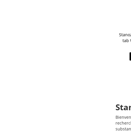
Stanoz
tab
Sta
Bienven
recherc
substan