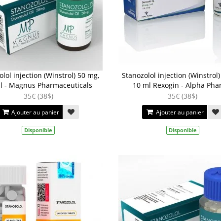
lol injection (Winstrol) 50 mg,
Stanozolol injection (Winstrol
l - Magnus Pharmaceuticals
10 ml Rexogin - Alpha Ph
35€ (38$)
35€ (38$)
Ajouter au panier
Ajouter au panier
Disponible
Disponible