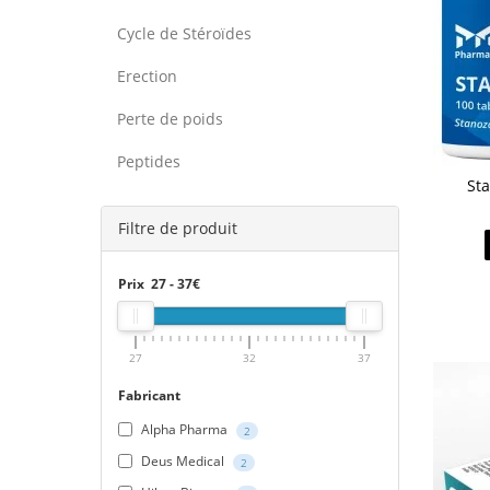
Cycle de Stéroïdes
Erection
Perte de poids
Peptides
Sta
Filtre de produit
Prix
27
-
37
€
27
32
37
Fabricant
Alpha Pharma
2
Deus Medical
2