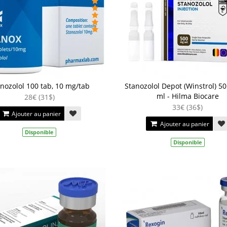
nozolol 100 tab, 10 mg/tab
Stanozolol Depot (Winstrol) 50
ml - Hilma Biocare
28€ (31$)
33€ (36$)
Ajouter au panier
Ajouter au panier
Disponible
Disponible