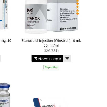
 mg, 10
Stanozolol injection (Winstrol ) 10 ml,
50 mg/ml
32€ (35$)
Ajouter au panier
Disponible