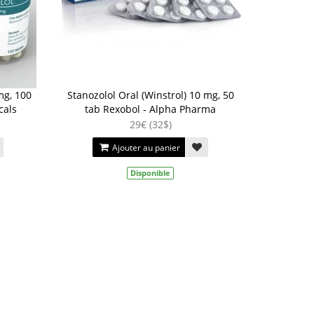
mg, 100
Stanozolol Oral (Winstrol) 10 mg, 50
cals
tab Rexobol - Alpha Pharma
29€ (32$)
Ajouter au panier
Disponible