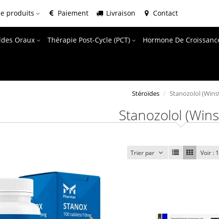
e produits
Paiement
Livraison
Contact
oïdes Oraux
Thérapie Post-Cycle (PCT)
Hormone De Croissanc
Stéroïdes
Stanozolol (Winst
Stanozolol (Wins
Trier par
Voir :