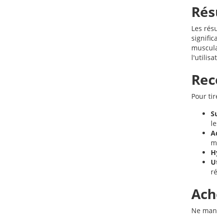
Rés
Les rés
signifi
musculai
l'utili
Rec
Pour tir
S
l
A
m
H
U
ré
Ach
Ne manq