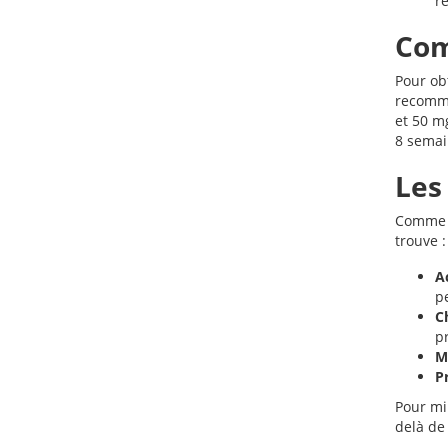
re
Com
Pour obt
recomma
et 50 m
8 semai
Les
Comme t
trouve :
A
p
C
pr
M
P
Pour mi
delà de