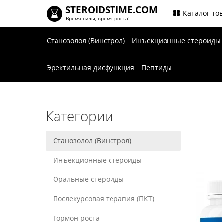
STEROIDSTIME.COM
.
Каталог то
Время силы, время роста!
Станозолол (Винстрол)
Инъекционные стероид
Эректильная дисфункция
Пептиды
Категории
Станозолол (Винстрол)
Инъекционные стероиды
Оральные стероиды
Послекурсовая терапия (ПКТ)
Гормон роста