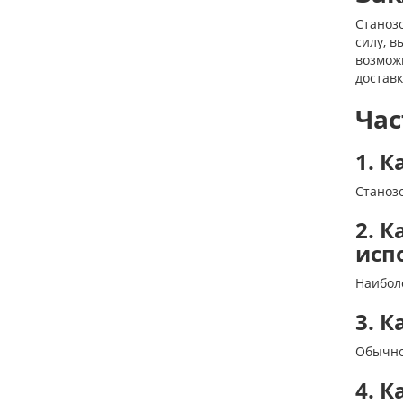
Станоз
силу, в
возможн
доставк
Час
1. 
Станоз
2. 
исп
Наибол
3. К
Обычно 
4. 