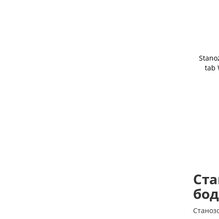
Stanoz
tab
Ста
бо
Станозо