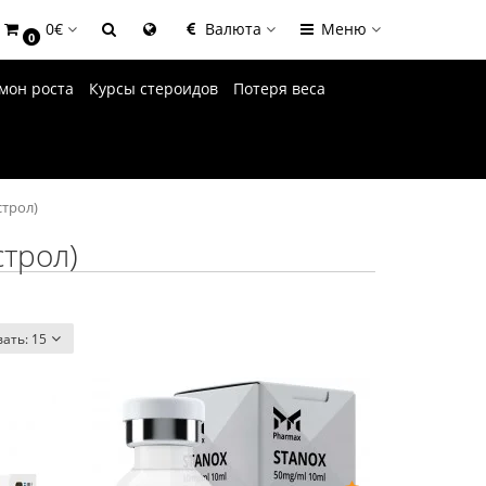
0€
Валюта
Меню
0
мон роста
Курсы стероидов
Потеря веса
строл)
строл)
вать:
15