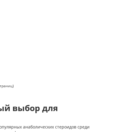
страниц)
ный выбор для
популярных анаболических стероидов среди