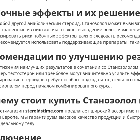
очные эффекты и их решени
любой другой анаболический стероид, Станозолол может вызыв
страненные из них включают акне, выпадение волос, изменени
зировать риск побочных эффектов, важно следовать рекоменда
рекомендуется использовать поддерживающие препараты, такие
омендации по улучшению ре
стижения наилучших результатов в сочетании со Станозололом 
р, тестостерон или тренболон могут значительно усилить эфф
ирование стероидов требует особого подхода и тщательного пл
сионалом перед началом комбинированного курса.
ему стоит купить Станозолол
ет-магазин
steroidstime.com
предлагает широкий ассортимент 
 Европе. Мы гарантируем высокое качество продукции и быстр
идеальному телу!
ключение