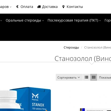
варов
Оплата
Доставка
Контакты
ы
Оральные стероиды
Послекурсовая терапия (ПКТ)
Гор
Стероиды
Станозолол (Вин
Станозолол (Вин
Сортировать
Показы