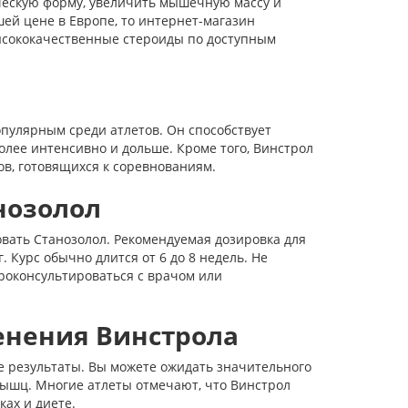
ческую форму, увеличить мышечную массу и
шей цене в Европе, то интернет-магазин
высококачественные стероиды по доступным
пулярным среди атлетов. Он способствует
олее интенсивно и дольше. Кроме того, Винстрол
в, готовящихся к соревнованиям.
нозолол
вать Станозолол. Рекомендуемая дозировка для
. Курс обычно длится от 6 до 8 недель. Не
роконсультироваться с врачом или
енения Винстрола
 результаты. Вы можете ожидать значительного
мышц. Многие атлеты отмечают, что Винстрол
ах и диете.