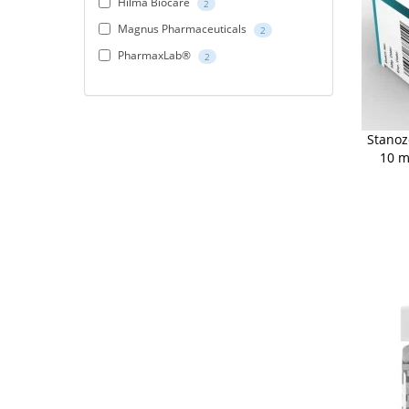
Hilma Biocare
2
Magnus Pharmaceuticals
2
PharmaxLab®
2
Stanozo
10 m