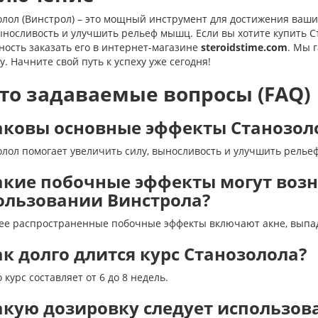
олол (Винстрол) – это мощный инструмент для достижения ваши
ыносливость и улучшить рельеф мышц. Если вы хотите купить С
ость заказать его в интернет-магазине
steroidstime.com
. Мы 
у. Начните свой путь к успеху уже сегодня!
то задаваемые вопросы (FAQ)
Каковы основные эффекты Станозол
олол помогает увеличить силу, выносливость и улучшить релье
Какие побочные эффекты могут воз
ользовании Винстрола?
ее распространенные побочные эффекты включают акне, выпад
ак долго длится курс Станозолола?
курс составляет от 6 до 8 недель.
Какую дозировку следует использов