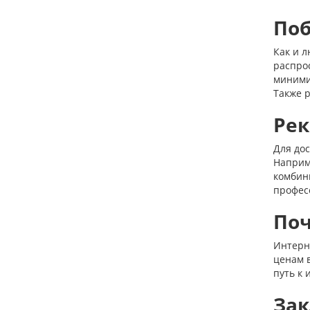
Поб
Как и 
распро
миними
Также 
Рек
Для до
Наприме
комбин
профес
Поч
Интерн
ценам в
путь к 
За