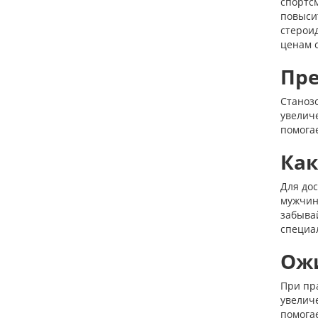
спортс
повысит
стерои
ценам с
Пре
Станоз
увеличе
помога
Как
Для до
мужчин 
забыва
специа
Ожи
При пр
увелич
помогае