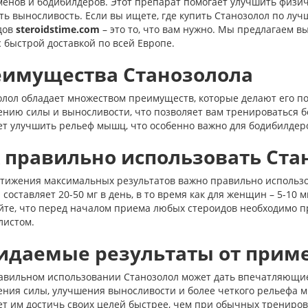
менов и бодибилдеров. Этот препарат помогает улучшить физи
ь выносливость. Если вы ищете, где купить Станозолол по луч
дов
steroidstime.com
– это то, что вам нужно. Мы предлагаем 
 быстрой доставкой по всей Европе.
имущества Станозолола
олол обладает множеством преимуществ, которые делают его по
нию силы и выносливости, что позволяет вам тренироваться б
ет улучшить рельеф мышц, что особенно важно для бодибилдеро
 правильно использовать Ста
стижения максимальных результатов важно правильно использо
составляет 20-50 мг в день, в то время как для женщин – 5-10 мг
йте, что перед началом приема любых стероидов необходимо п
листом.
даемые результаты от прим
авильном использовании Станозолол может дать впечатляющие
ения силы, улучшения выносливости и более четкого рельефа 
т им достичь своих целей быстрее, чем при обычных тренировк