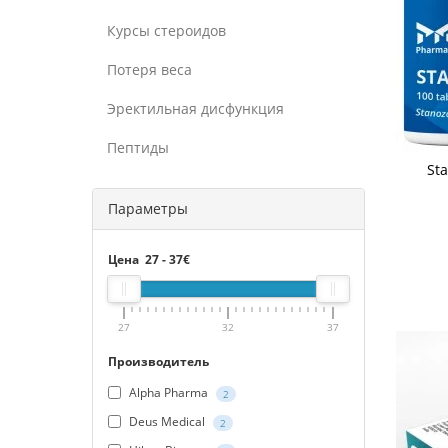
Курсы стероидов
Потеря веса
Эректильная дисфункция
Пептиды
Sta
Параметры
Цена
27
-
37
€
27
32
37
Производитель
Alpha Pharma
2
Deus Medical
2