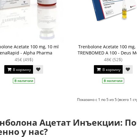
olone Acetate 100 mg, 10 ml
Trenbolone Acetate 100 mg,
enaRapid - Alpha Pharma
TRENBOMED A 100 - Deus Me
45€ (49$)
48€ (52$)
В корзину
В корзину
В наличии
В наличии
Показано с 1 по 5 из 5 (всего 1 с
нболона Ацетат Инъекции: По
нно у нас?