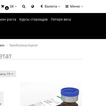
0€
Валюта
Меню
0
мон роста
Курсы стероидов
Потеря веса
лон
Тренболона Ацетат
етат
вать:
15