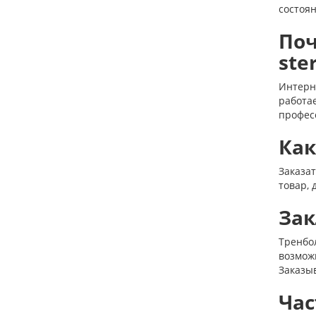
состоя
Поч
ste
Интерн
работа
професс
Как
Заказа
товар, 
За
Тренбол
возможн
Заказыв
Час