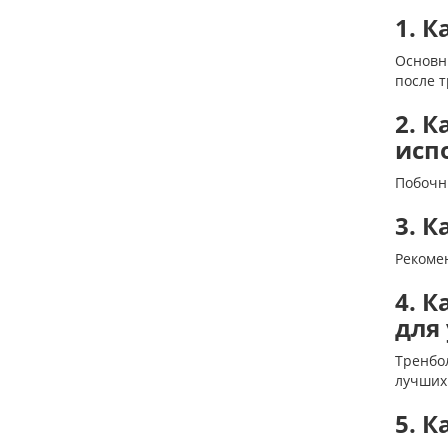
1. 
Основн
после 
2. 
исп
Побочн
3. 
Рекомен
4. 
для
Тренбо
лучших 
5. 