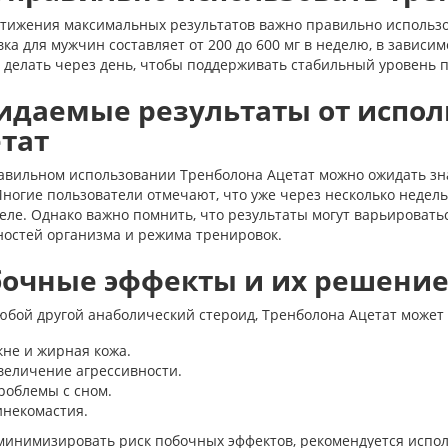
стижения максимальных результатов важно правильно использо
ка для мужчин составляет от 200 до 600 мг в неделю, в зависи
 делать через день, чтобы поддерживать стабильный уровень п
даемые результаты от испол
тат
авильном использовании Тренболона Ацетат можно ожидать з
Многие пользователи отмечают, что уже через несколько недел
еле. Однако важно помнить, что результаты могут варьировать
ностей организма и режима тренировок.
очные эффекты и их решени
юбой другой анаболический стероид, Тренболона Ацетат может
кне и жирная кожа.
величение агрессивности.
роблемы с сном.
инекомастия.
минимизировать риск побочных эффектов, рекомендуется исполь