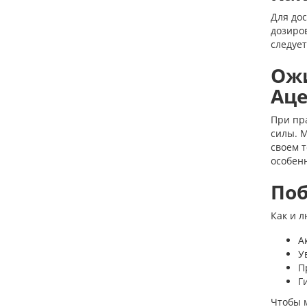
Для до
дозиров
следует
Ожи
Аце
При пр
силы. 
своем т
особен
Поб
Как и л
А
У
П
Г
Чтобы 