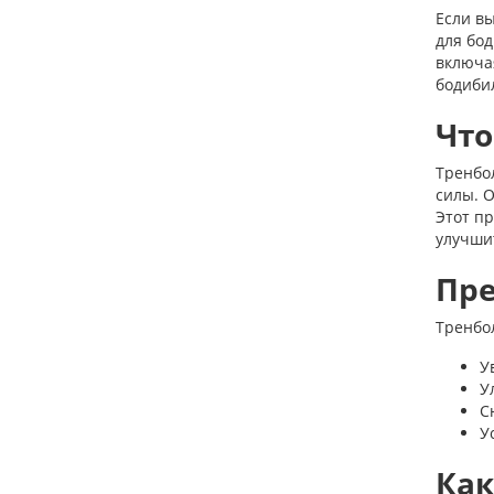
Если в
для бо
включа
бодиби
Что
Тренбо
силы. О
Этот пр
улучшит
Пре
Тренбо
У
У
С
У
Как