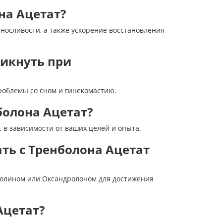
на Ацетат?
осливости, а также ускорение восстановления
никнуть при
роблемы со сном и гинекомастию.
болона Ацетат?
, в зависимости от ваших целей и опыта.
ть с Тренболона Ацетат
болином или Оксандролоном для достижения
Ацетат?