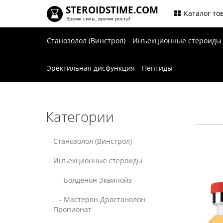
STEROIDSTIME.COM
.
Каталог то
Время силы, время роста!
Станозолол (Винстрол)
Инъекционные стероид
Эректильная дисфункция
Пептиды
Категории
Станозолол (Винстрол)
Инъекционные стероиды
- Болденон Эквипойз
- Мастерон Дростанолон
Пропионат