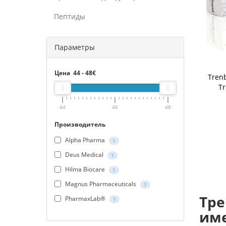
Пептиды
Параметры
Цена
44
-
48
€
Trenb
Tr
44
46
48
Производитель
Alpha Pharma
1
Deus Medical
1
Hilma Biocare
1
Magnus Pharmaceuticals
1
Тре
PharmaxLab®
1
име