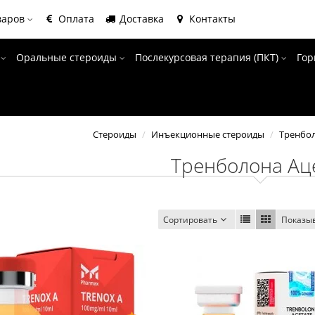
варов
Оплата
Доставка
Контакты
ы
Оральные стероиды
Послекурсовая терапия (ПКТ)
Гор
Стероиды
Инъекционные стероиды
Тренбо
Тренболона Ац
Сортировать
Показы