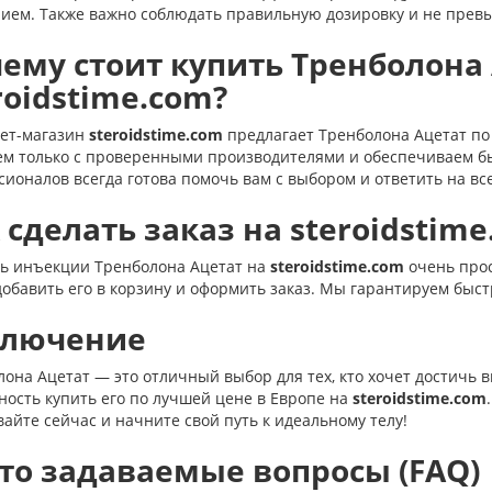
нием. Также важно соблюдать правильную дозировку и не прев
ему стоит купить Тренболона 
roidstime.com?
ет-магазин
steroidstime.com
предлагает Тренболона Ацетат по
ем только с проверенными производителями и обеспечиваем бы
ионалов всегда готова помочь вам с выбором и ответить на вс
 сделать заказ на steroidstime
ть инъекции Тренболона Ацетат на
steroidstime.com
очень прос
добавить его в корзину и оформить заказ. Мы гарантируем быст
ключение
она Ацетат — это отличный выбор для тех, кто хочет достичь в
ость купить его по лучшей цене в Европе на
steroidstime.com
айте сейчас и начните свой путь к идеальному телу!
то задаваемые вопросы (FAQ)