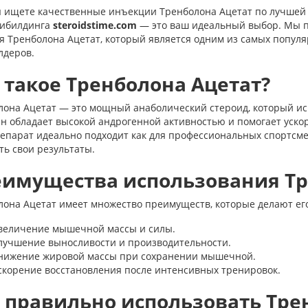
ы ищете качественные инъекции Тренболона Ацетат по лучшей ц
дибилдинга
steroidstime.com
— это ваш идеальный выбор. Мы п
я Тренболона Ацетат, который является одним из самых популя
лдеров.
 такое Тренболона Ацетат?
лона Ацетат — это мощный анаболический стероид, который и
н обладает высокой андрогенной активностью и помогает уско
епарат идеально подходит как для профессиональных спортсме
ь свои результаты.
имущества использования Тр
лона Ацетат имеет множество преимуществ, которые делают ег
величение мышечной массы и силы.
лучшение выносливости и производительности.
нижение жировой массы при сохранении мышечной.
скорение восстановления после интенсивных тренировок.
 правильно использовать Тре