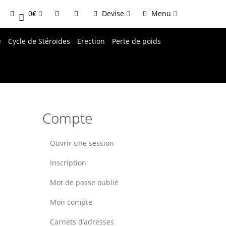
0€
Devise
Menu
0
e
Cycle de Stéroïdes
Erection
Perte de poids
Compte
Ouvrir une session
Inscription
Mot de passe oublié
Mon compte
Carnets d’adresses