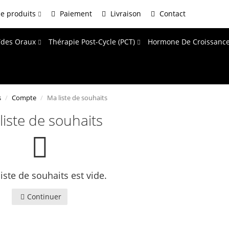
e produits
Paiement
Livraison
Contact
ïdes Oraux
Thérapie Post-Cycle (PCT)
Hormone De Croissanc
s
Compte
Ma liste de souhaits
liste de souhaits
liste de souhaits est vide.
Continuer