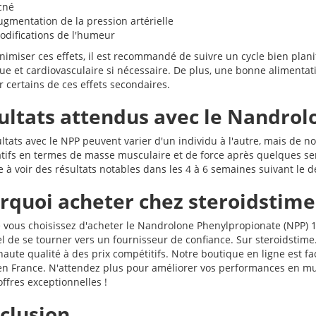
cné
ugmentation de la pression artérielle
odifications de l'humeur
nimiser ces effets, il est recommandé de suivre un cycle bien plani
ue et cardiovasculaire si nécessaire. De plus, une bonne alimenta
 certains de ces effets secondaires.
ultats attendus avec le Nandro
ultats avec le NPP peuvent varier d'un individu à l'autre, mais de 
catifs en termes de masse musculaire et de force après quelques se
 à voir des résultats notables dans les 4 à 6 semaines suivant le d
rquoi acheter chez steroidstime
 vous choisissez d'acheter le Nandrolone Phenylpropionate (NPP) 1
el de se tourner vers un fournisseur de confiance. Sur steroidstim
haute qualité à des prix compétitifs. Notre boutique en ligne est fa
en France. N'attendez plus pour améliorer vos performances en m
ffres exceptionnelles !
clusion