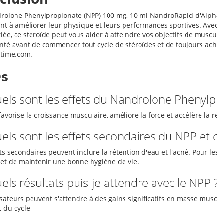
rolone Phenylpropionate (NPP) 100 mg, 10 ml NandroRapid d'Alpha
nt à améliorer leur physique et leurs performances sportives. Ave
iée, ce stéroïde peut vous aider à atteindre vos objectifs de muscu
anté avant de commencer tout cycle de stéroïdes et de toujours ac
stime.com.
s
uels sont les effets du Nandrolone Phenylp
avorise la croissance musculaire, améliore la force et accélère la 
uels sont les effets secondaires du NPP et
ts secondaires peuvent inclure la rétention d'eau et l'acné. Pour les
é et de maintenir une bonne hygiène de vie.
els résultats puis-je attendre avec le NPP 
isateurs peuvent s'attendre à des gains significatifs en masse musc
 du cycle.