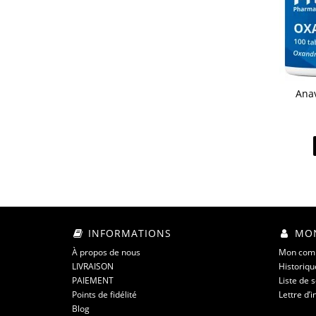
Anav
INFORMATIONS
MON
À propos de nous
Mon com
LIVRAISON
Historiq
PAIEMENT
Liste de 
Points de fidélité
Lettre d’
Blog