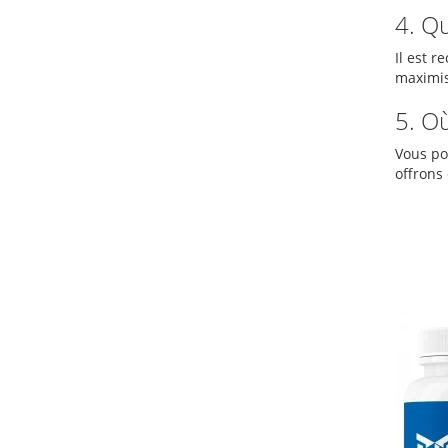
4. Q
Il est 
maximise
5. O
Vous po
offrons 