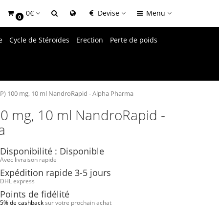
0€
Devise
Menu
0
e
Cycle de Stéroïdes
Erection
Perte de poids
P) 100 mg, 10 ml NandroRapid - Alpha Pharma
0 mg, 10 ml NandroRapid -
a
Disponibilité : Disponible
Avec livraison rapide
Expédition rapide 3-5 jours
DHL express
Points de fidélité
5% de cashback
sur votre prochain achat