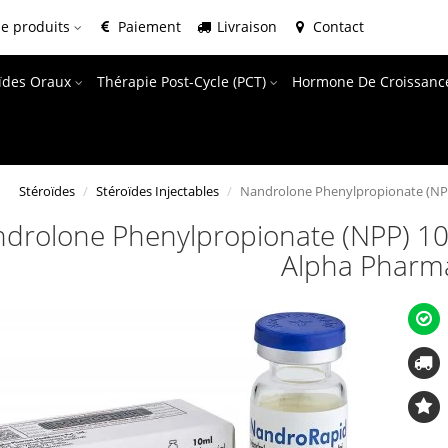
e produits
Paiement
Livraison
Contact
oïdes Oraux
Thérapie Post-Cycle (PCT)
Hormone De Croissanc
Stéroïdes
Stéroïdes Injectables
Nandrolone Phenylpropionate (NP
drolone Phenylpropionate (NPP) 10
Alpha Pharm