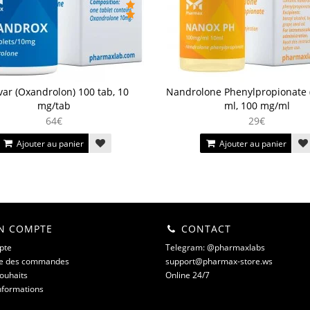
ar (Oxandrolon) 100 tab, 10
Nandrolone Phenylpropionate 
mg/tab
ml, 100 mg/ml
64€
29€
Ajouter au panier
Ajouter au panier
 COMPTE
CONTACT
pte
Telegram: @pharmaxlabs
ue des commandes
support@pharmax-store.ws
souhaits
Online 24/7
informations