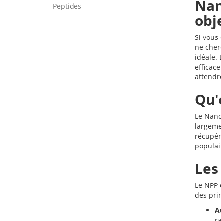
Nan
Peptides
obj
Si vous
ne cher
idéale. 
efficac
attendr
Qu'
Le Nand
largemen
récupér
populair
Les
Le NPP 
des pri
A
r