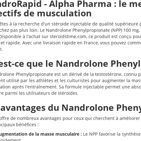
droRapid - Alpha Pharma : le me
ectifs de musculation
 êtes à la recherche d'un stéroïde injectable de qualité supérieur
chez pas plus loin. Le Nandrolone Phenylpropionate (NPP) 100 mg,
Disponible à l'achat sur steroidstime.com, ce produit est conçu pou
e et rapide. Avec une livraison rapide en France, vous pouvez com
e.
est-ce que le Nandrolone Phenyl
rolone Phenylpropionate est un dérivé de la testostérone, connu po
t utilisé par les athlètes et les culturistes pour augmenter la mass
ation après l'entraînement. Sa formule injectable permet une absor
e parmi les utilisateurs de stéroïdes.
 avantages du Nandrolone Phen
offre de nombreux avantages pour ceux qui cherchent à améliorer
ncipaux bénéfices :
ugmentation de la masse musculaire :
Le NPP favorise la synthèse
apidement.