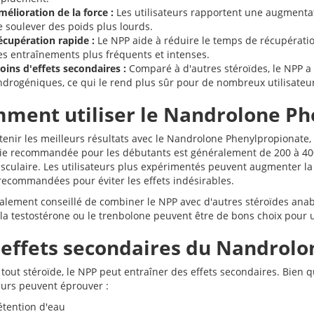
élioration de la force :
Les utilisateurs rapportent une augmentati
e soulever des poids plus lourds.
écupération rapide :
Le NPP aide à réduire le temps de récupérati
es entraînements plus fréquents et intenses.
oins d'effets secondaires :
Comparé à d'autres stéroïdes, le NPP a 
ndrogéniques, ce qui le rend plus sûr pour de nombreux utilisateur
ment utiliser le Nandrolone Ph
enir les meilleurs résultats avec le Nandrolone Phenylpropionate, i
ie recommandée pour les débutants est généralement de 200 à 400
sculaire. Les utilisateurs plus expérimentés peuvent augmenter la d
 recommandées pour éviter les effets indésirables.
également conseillé de combiner le NPP avec d'autres stéroïdes anab
a testostérone ou le trenbolone peuvent être de bons choix pour u
 effets secondaires du Nandrol
out stéroïde, le NPP peut entraîner des effets secondaires. Bien q
teurs peuvent éprouver :
étention d'eau