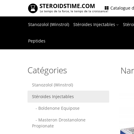
STEROIDSTIME.COM
.
Catalogue d
Le temps de la force, le temps de la croissance!
Stanozolol (Winstrol)
Stéroïdes Injectables
Stér
Peptides
Catégories
Nan
Stanozolol (Winstrol)
Stéroïdes Injectables
- Boldenone Equipose
- Masteron Drostanolone
Propionate