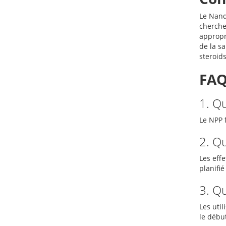
Le Nand
cherche
appropr
de la s
steroid
FAQ
1. Q
Le NPP f
2. Q
Les effe
planifi
3. Qu
Les util
le début