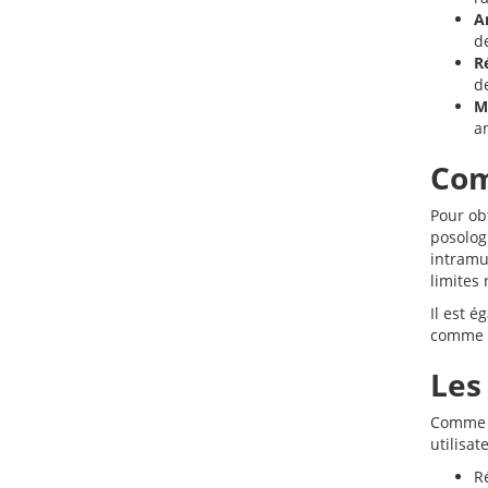
Am
d
R
d
M
a
Com
Pour obt
posolog
intramu
limites
Il est 
comme l
Les
Comme t
utilisa
R