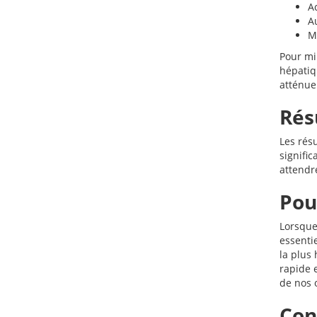
A
A
M
Pour mi
hépatiq
atténuer
Rés
Les rés
signifi
attendre
Pou
Lorsque
essenti
la plus 
rapide 
de nos o
Con