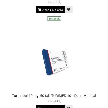
36€ (39$)
Añadir al Carro
En Stock
Turinabol 10 mg, 50 tab TURIMED 10 - Deus Medical
38€ (41$)