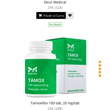
Deus Medical
29€ (32$)
Añadir al Carro
En Stock
Tamoxifen 100 tab, 20 mg/tab
26€ (28$)