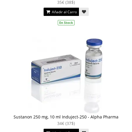
35€ (38$)
Añadir al Carro
En Stock
Sustanon 250 mg, 10 ml Induject-250 - Alpha Pharma
34€ (37$)