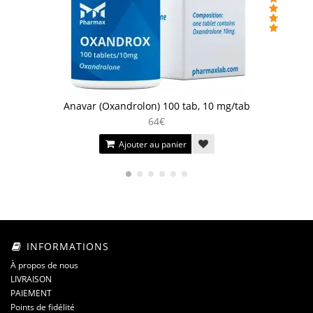
Anavar (Oxandrolon) 100 tab, 10 mg/tab
64€
Ajouter au panier
INFORMATIONS
À propos de nous
LIVRAISON
PAIEMENT
Points de fidélité