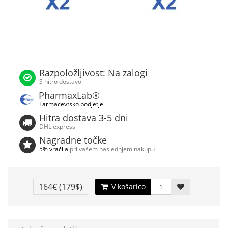
Razpoložljivost: Na zalogi
S hitro dostavo
PharmaxLab®
Farmacevtsko podjetje
Hitra dostava 3-5 dni
DHL express
Nagradne točke
5% vračila
pri vašem naslednjem nakupu
164€
(179$)
V košarico