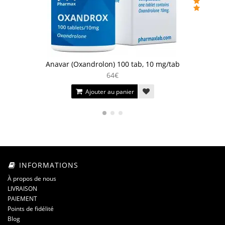
Anavar (Oxandrolon) 100 tab, 10 mg/tab
64€
Ajouter au panier
INFORMATIONS
À propos de nous
LIVRAISON
PAIEMENT
Points de fidélité
Blog