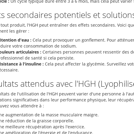
cle :
Un cycle typique dure entre 3 à 6 mois, mais cela peut varier 
ts secondaires potentiels et solution
out produit, l'HGH peut entraîner des effets secondaires. Voici qu
ent les gérer :
étention d'eau :
Cela peut provoquer un gonflement. Pour atténuer c
éduire votre consommation de sodium.
uleurs articulaires :
Certaines personnes peuvent ressentir des dou
ofessionnel de santé si cela persiste.
sistance à l'insuline :
Cela peut affecter la glycémie. Surveillez vo
écessaire.
ltats attendus avec l'HGH (Lyophili
ltats de l'utilisation de l'HGH peuvent varier d'une personne à l'a
ations significatives dans leur performance physique, leur récupéra
uvez vous attendre à :
ne augmentation de la masse musculaire maigre.
e réduction de la graisse corporelle.
ne meilleure récupération après l'exercice.
ne amélioration de l'énergie et de l'endurance.