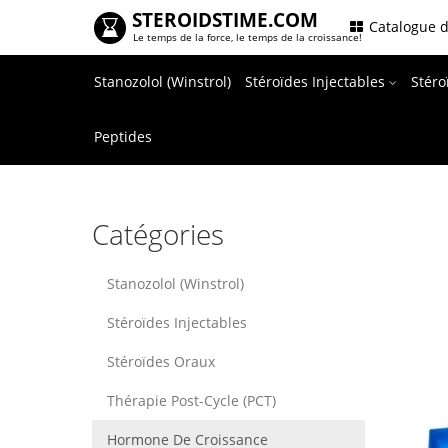
STEROIDSTIME.COM
.
Catalogue d
Le temps de la force, le temps de la croissance!
Stanozolol (Winstrol)
Stéroïdes Injectables
Stér
Peptides
Catégories
Stanozolol (Winstrol)
Stéroïdes Injectables
Stéroïdes Oraux
Thérapie Post-Cycle (PCT)
Hormone De Croissance