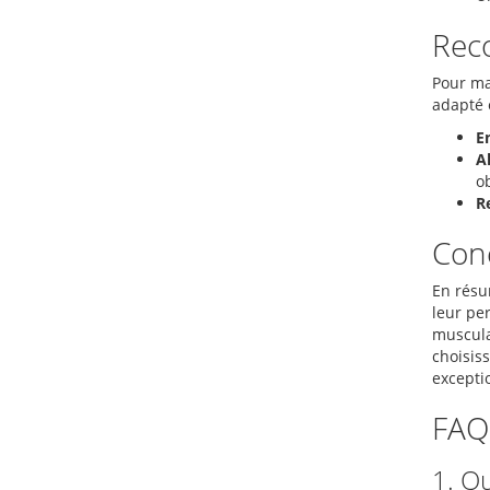
Reco
Pour ma
adapté e
E
A
ob
R
Con
En résu
leur pe
muscula
choisis
exceptio
FAQ
1. Qu