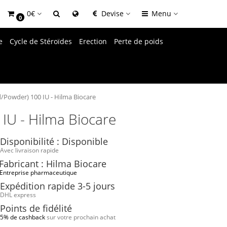
0€
Devise
Menu
0
e
Cycle de Stéroïdes
Erection
Perte de poids
/Powder) 100 IU - Hilma Biocare
IU - Hilma Biocare
Disponibilité : Disponible
Avec livraison rapide
Fabricant : Hilma Biocare
Entreprise pharmaceutique
Expédition rapide 3-5 jours
DHL express
Points de fidélité
5% de cashback
sur votre prochain achat