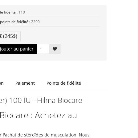
e fidélité :
110
points de fidélité :
2200
5€
(245$)
jouter au panier
on
Paiement
Points de fidélité
r) 100 IU - Hilma Biocare
Biocare : Achetez au
r l'achat de stéroïdes de musculation. Nous