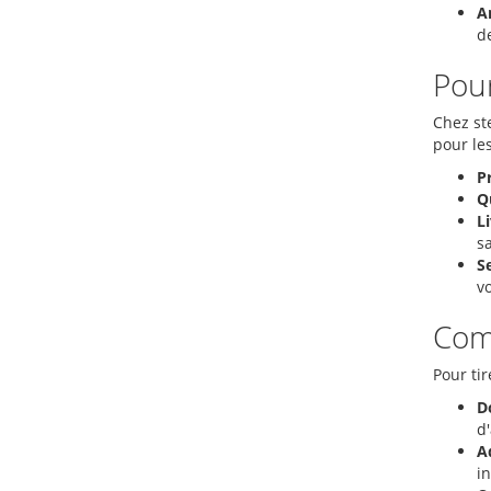
A
d
Pour
Chez st
pour les
Pr
Qu
Li
sa
Se
v
Comm
Pour tir
D
d
A
in