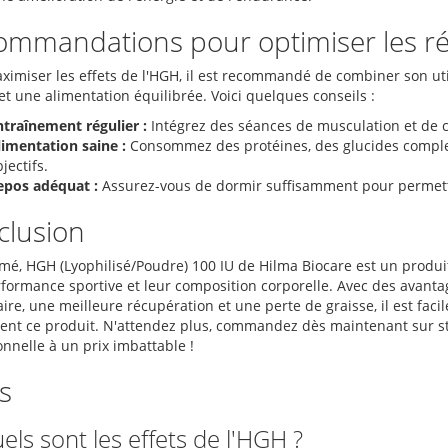
mmandations pour optimiser les ré
ximiser les effets de l'HGH, il est recommandé de combiner son u
t une alimentation équilibrée. Voici quelques conseils :
ntraînement régulier :
Intégrez des séances de musculation et de c
limentation saine :
Consommez des protéines, des glucides complex
jectifs.
epos adéquat :
Assurez-vous de dormir suffisamment pour permettr
clusion
mé, HGH (Lyophilisé/Poudre) 100 IU de Hilma Biocare est un produi
rformance sportive et leur composition corporelle. Avec des avant
ire, une meilleure récupération et une perte de graisse, il est fac
sent ce produit. N'attendez plus, commandez dès maintenant sur ste
nnelle à un prix imbattable !
s
els sont les effets de l'HGH ?