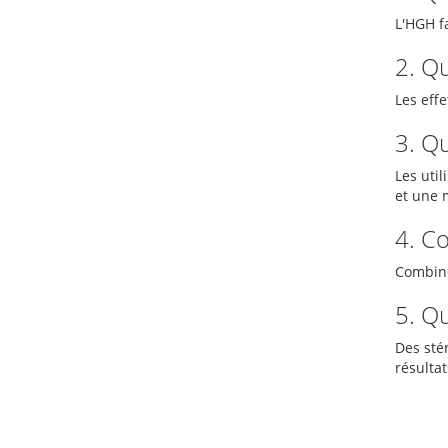
L'HGH fa
2. Qu
Les effe
3. Qu
Les uti
et une 
4. C
Combine
5. Qu
Des sté
résulta