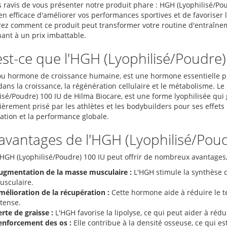
ravis de vous présenter notre produit phare : HGH (Lyophilisé/Pou
n efficace d'améliorer vos performances sportives et de favoriser 
ez comment ce produit peut transformer votre routine d'entraînem
ant à un prix imbattable.
st-ce que l'HGH (Lyophilisé/Poudre)
ou hormone de croissance humaine, est une hormone essentielle prod
 dans la croissance, la régénération cellulaire et le métabolisme. 
isé/Poudre) 100 IU de Hilma Biocare, est une forme lyophilisée qui 
ièrement prisé par les athlètes et les bodybuilders pour ses effets
ation et la performance globale.
avantages de l'HGH (Lyophilisé/Poud
r HGH (Lyophilisé/Poudre) 100 IU peut offrir de nombreux avantage
ugmentation de la masse musculaire :
L'HGH stimule la synthèse de
usculaire.
mélioration de la récupération :
Cette hormone aide à réduire le 
tense.
rte de graisse :
L'HGH favorise la lipolyse, ce qui peut aider à rédui
enforcement des os :
Elle contribue à la densité osseuse, ce qui est