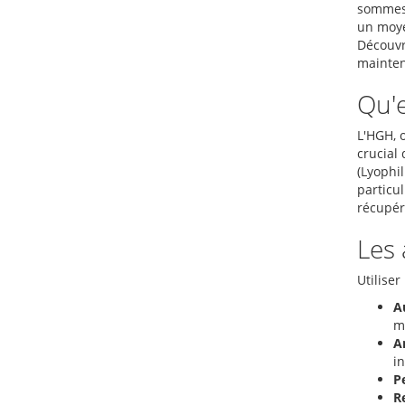
sommes 
un moye
Découvr
mainten
Qu'e
L'HGH, 
crucial
(Lyophil
particul
récupér
Les 
Utilise
A
m
A
in
Pe
R