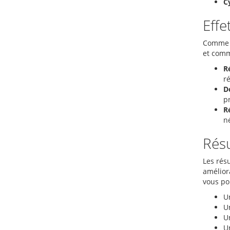
Cy
Effe
Comme t
et comm
R
r
Do
pr
Ré
n
Résu
Les résu
amélior
vous po
U
Un
U
U