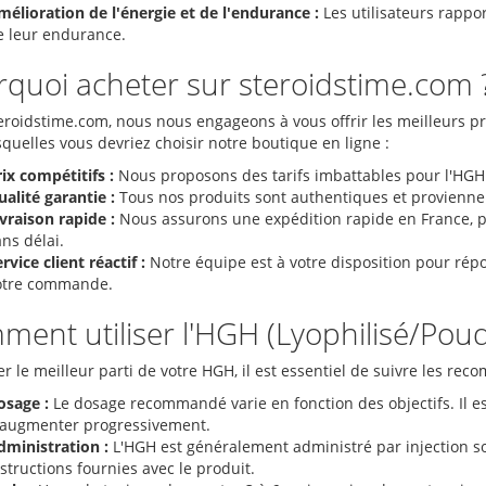
mélioration de l'énergie et de l'endurance :
Les utilisateurs rappo
e leur endurance.
quoi acheter sur steroidstime.com 
eroidstime.com, nous nous engageons à vous offrir les meilleurs pro
quelles vous devriez choisir notre boutique en ligne :
ix compétitifs :
Nous proposons des tarifs imbattables pour l'HGH 
alité garantie :
Tous nos produits sont authentiques et proviennen
vraison rapide :
Nous assurons une expédition rapide en France, 
ns délai.
rvice client réactif :
Notre équipe est à votre disposition pour rép
otre commande.
ent utiliser l'HGH (Lyophilisé/Poud
er le meilleur parti de votre HGH, il est essentiel de suivre les rec
osage :
Le dosage recommandé varie en fonction des objectifs. Il e
'augmenter progressivement.
dministration :
L'HGH est généralement administré par injection so
structions fournies avec le produit.