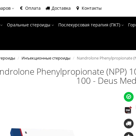
варов
Оплата
Доставка
Контакты
ы
Оральные стероиды
Послекурсовая терапия (ПКТ)
Гор
тероиды
Инъекционные стероиды
Nandrolone Phenylpropionate (N
ndrolone Phenylpropionate (NPP) 
100 - Deus Med