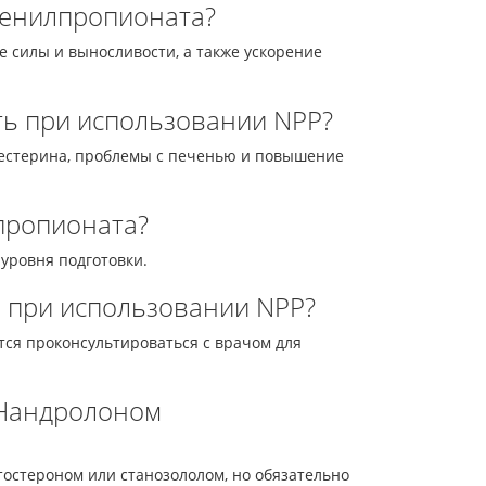
фенилпропионата?
силы и выносливости, а также ускорение
ть при использовании NPP?
лестерина, проблемы с печенью и повышение
лпропионата?
 уровня подготовки.
я при использовании NPP?
ется проконсультироваться с врачом для
 Нандролоном
остероном или станозололом, но обязательно