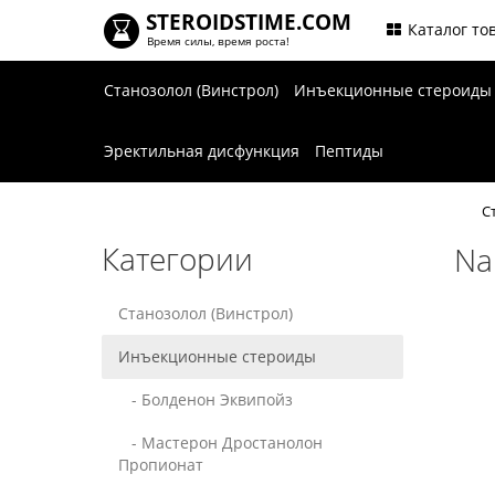
STEROIDSTIME.COM
.
Каталог то
Время силы, время роста!
Станозолол (Винстрол)
Инъекционные стероид
Эректильная дисфункция
Пептиды
С
Категории
Na
Станозолол (Винстрол)
Инъекционные стероиды
- Болденон Эквипойз
- Мастерон Дростанолон
Пропионат