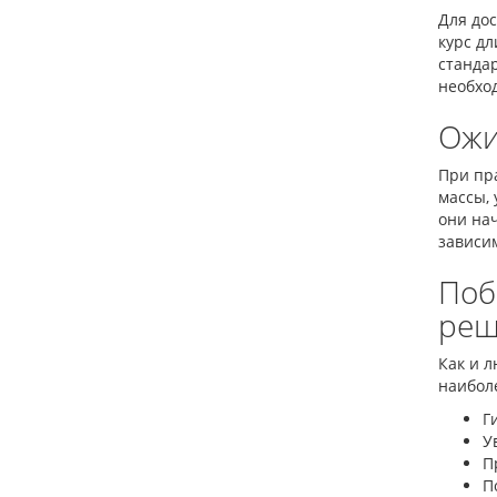
Для до
курс дл
стандар
необхо
Ожи
При пр
массы, 
они на
зависи
Поб
реш
Как и 
наибол
Г
У
П
П