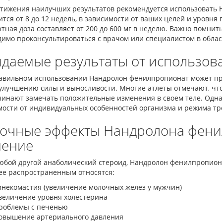
стижения наилучших результатов рекомендуется использовать
ится от 8 до 12 недель, в зависимости от ваших целей и уровня
тная доза составляет от 200 до 600 мг в неделю. Важно помнит
димо проконсультироваться с врачом или специалистом в обла
даемые результаты от использов
авильном использовании Нандролон фенилпропионат может п
улучшению силы и выносливости. Многие атлеты отмечают, что
чинают замечать положительные изменения в своем теле. Одна
мости от индивидуальных особенностей организма и режима тр
очные эффекты Нандролона фени
ение
любой другой анаболический стероид, Нандролон фенилпропион
ее распространенным относятся:
инекомастия (увеличение молочных желез у мужчин)
величение уровня холестерина
роблемы с печенью
овышение артериального давления