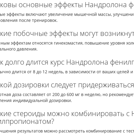
аковы основные эффекты Нандролона 
ые эффекты включают увеличение мышечной массы, улучшение 
новления после тренировок.
акие побочные эффекты могут возникну
чным эффектам относятся гинекомастия, повышение уровня хо
ального давления.
ак долго длится курс Нандролона фени
ычно длится от 8 до 12 недель, в зависимости от ваших целей и
акой дозировки следует придерживатьс
тная доза составляет от 200 до 600 мг в неделю, но рекоменду
ления индивидуальной дозировки.
акие стероиды можно комбинировать с
илпропионатом?
учшения результатов можно рассмотреть комбинирование с тест