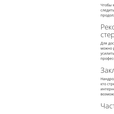
Чтобы 
следит
продол
Рек
сте
Для до
можно 
усилить
профес
Зак
Нандрол
кто стр
интерн
возмож
Час