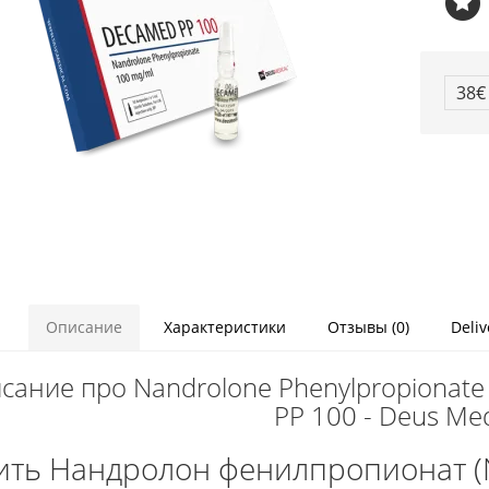
38
Описание
Характеристики
Отзывы (0)
Deliv
сание про Nandrolone Phenylpropionate
PP 100 - Deus Med
ить Нандролон фенилпропионат (N