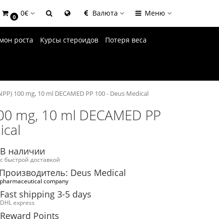
0€
Валюта
Меню
0
мон роста
Курсы стероидов
Потеря веса
PP) 100 mg, 10 ml DECAMED PP 100 - Deus Medical
100 mg, 10 ml DECAMED PP
ical
В наличии
с быстрой доставкой
Производитель: Deus Medical
pharmaceutical company
Fast shipping 3-5 days
DHL express
Reward Points