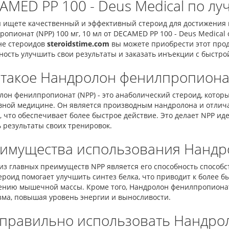
AMED PP 100 - Deus Medical по лу
ы ищете качественный и эффективный стероид для достижения 
опионат (NPP) 100 мг, 10 мл от DECAMED PP 100 - Deus Medica
не стероидов
steroidstime.com
вы можете приобрести этот проду
ость улучшить свои результаты и заказать инъекции с быстрой
 такое Нандролон фенилпропионат
он фенилпропионат (NPP) - это анаболический стероид, котор
вной медицине. Он является производным нандролона и отлича
 что обеспечивает более быстрое действие. Это делает NPP ид
 результаты своих тренировок.
имущества использования Нандр
из главных преимуществ NPP является его способность способ
ероид помогает улучшить синтез белка, что приводит к более 
ению мышечной массы. Кроме того, Нандролон фенилпропионат
зма, повышая уровень энергии и выносливости.
 правильно использовать Нандро