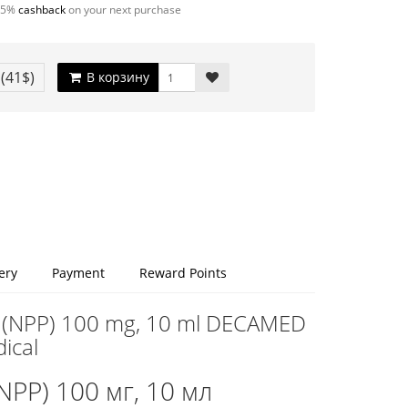
5%
cashback
on your next purchase
€
(41$)
В корзину
ery
Payment
Reward Points
 (NPP) 100 mg, 10 ml DECAMED
ical
PP) 100 мг, 10 мл