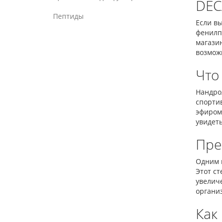
DEC
Пептиды
Если в
фенилпр
магази
возможн
Что
Нандрол
спорти
эфиром,
увидеть
Пре
Одним 
Этот ст
увелич
органи
Как