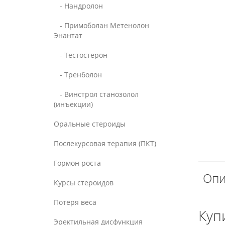
- Нандролон
- Примоболан Метенолон
Энантат
- Тестостерон
- Тренболон
- Винстрол станозолол
(инъекции)
Оральные стероиды
Послекурсовая терапия (ПКТ)
Гормон роста
Опи
Курсы стероидов
Потеря веса
Куп
Эректильная дисфункция