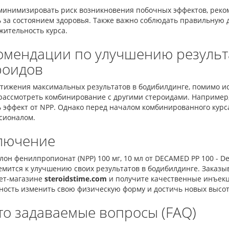
минимизировать риск возникновения побочных эффектов, реком
ь за состоянием здоровья. Также важно соблюдать правильную
жительность курса.
омендации по улучшению резуль
роидов
стижения максимальных результатов в бодибилдинге, помимо 
рассмотреть комбинирование с другими стероидами. Например, 
 эффект от NPP. Однако перед началом комбинированного курс
сионалом.
лючение
он фенилпропионат (NPP) 100 мг, 10 мл от DECAMED PP 100 - D
емится к улучшению своих результатов в бодибилдинге. Заказыв
ет-магазине
steroidstime.com
и получите качественные инъекци
ность изменить свою физическую форму и достичь новых высот 
то задаваемые вопросы (FAQ)