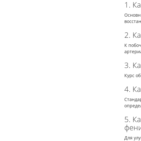
1. К
Основн
восста
2. К
К побо
артери
3. К
Курс об
4. К
Стандар
опреде
5. К
фен
Для ул