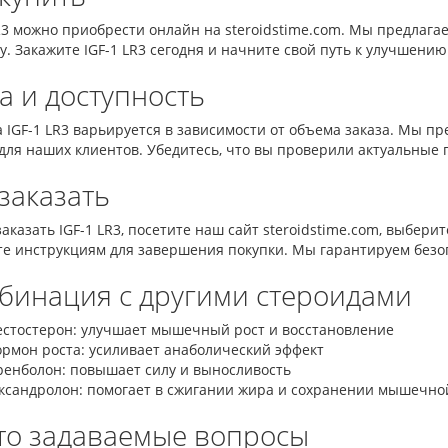
LR3 можно приобрести онлайн на steroidstime.com. Мы предлаг
у. Закажите IGF-1 LR3 сегодня и начните свой путь к улучшени
а и доступность
 IGF-1 LR3 варьируется в зависимости от объема заказа. Мы п
для наших клиентов. Убедитесь, что вы проверили актуальные 
 заказать
аказать IGF-1 LR3, посетите наш сайт steroidstime.com, выбери
те инструкциям для завершения покупки. Мы гарантируем безоп
бинация с другими стероидами
естостерон: улучшает мышечный рост и восстановление
ормон роста: усиливает анаболический эффект
ренболон: повышает силу и выносливость
ксандролон: помогает в сжигании жира и сохранении мышечно
то задаваемые вопросы