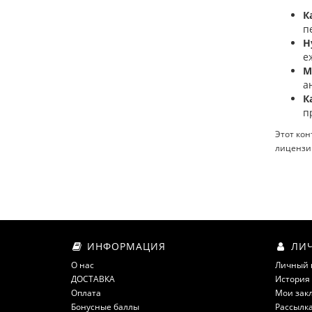
К
п
Н
е
М
а
К
п
Этот кон
лицензи
ИНФОРМАЦИЯ
ЛИЧ
О нас
Личный 
ДОСТАВКА
История 
Оплата
Мои зак
Бонусные баллы
Рассылк