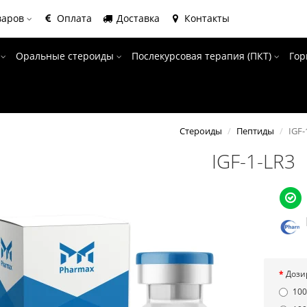
варов
Оплата
Доставка
Контакты
ы
Оральные стероиды
Послекурсовая терапия (ПКТ)
Гор
Стероиды
Пептиды
IGF-
IGF-1-LR3
Дози
100