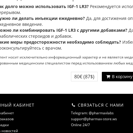
ак долго можно использовать IGF-1 LR3?
Рекомендуется испол
ерерывом.
ужно ли делать инъекции ежедневно?
Да, для достижения о
жедневное введение.
ожно ли комбинировать IGF-1 LR3 с другими добавками?
Да
наболических стероидов и добавок.
акие меры предосторожности необходимо соблюдать?
Избе
роконсультируйтесь с врачом.
тент носит исключительно информационный характер и не является меди
рованным медицинским специалистом перед использованием любых меди
80€
(87$)
В корзину
НЫЙ КАБИНЕТ
СВЯЗАТЬСЯ С НАМИ
кабинет
Telegram: @pharmaxlabs
заказов
support@pharmax-store.ws
ладки
Online 24/7
а новостей