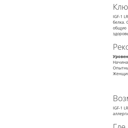
Клю
IGF-1 L
белка.
общую 
здоровы
Рек
Уровен
Начин
Опытны
Женщи
Воз
IGF-1 L
аллерг
Где