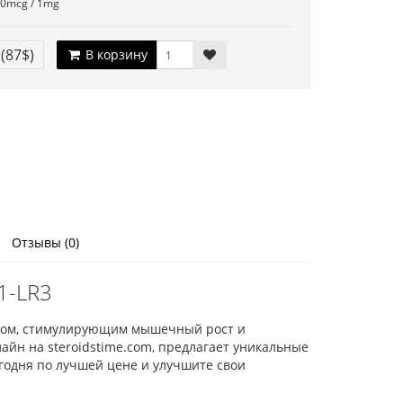
0mcg / 1mg
€
(87$)
В корзину
Отзывы (0)
1-LR3
птидом, стимулирующим мышечный рост и
айн на steroidstime.com, предлагает уникальные
годня по лучшей цене и улучшите свои