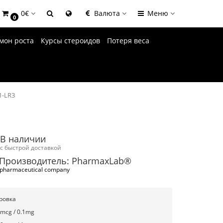
0€
Валюта
Меню
0
мон роста
Курсы стероидов
Потеря веса
1-LR3
В наличии
с быстрой доставкой
Производитель: PharmaxLab®
pharmaceutical company
ровка
mcg / 0.1mg