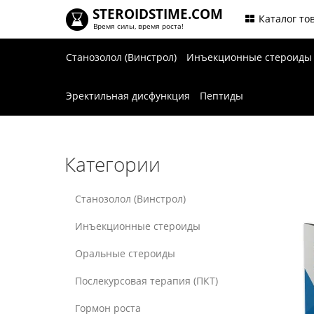
STEROIDSTIME.COM
.
Каталог то
Время силы, время роста!
Станозолол (Винстрол)
Инъекционные стероид
Эректильная дисфункция
Пептиды
Категории
Станозолол (Винстрол)
Инъекционные стероиды
Оральные стероиды
Послекурсовая терапия (ПКТ)
Гормон роста