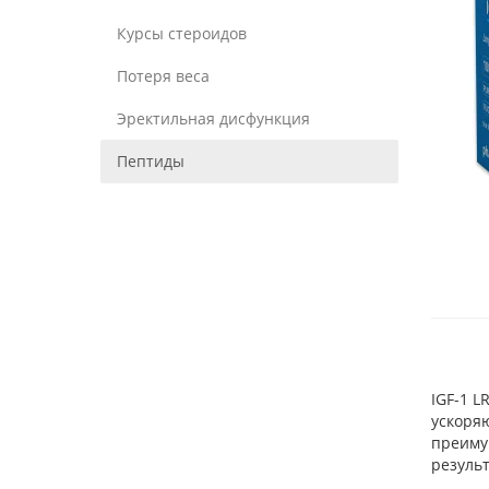
Курсы стероидов
Потеря веса
Эректильная дисфункция
Пептиды
IGF-1 L
ускоряю
преимущ
резуль