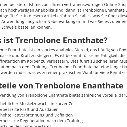
men bei steroidstime.com, Ihrem vertrauenswürdigen Online-Shop 
ach hochwertigen Anabolika sind, dann ist Trenbolone Enanthate
tige für Sie. In diesem Artikel erfahren Sie alles, was Sie über di
e, Anwendung, möglichen Nebenwirkungen und wie Sie es zu einem 
 Schweiz bestellen können.
 ist Trenbolone Enanthate?
one Enanthate ist ein starkes anaboles Steroid, das häufig von Bo
asse und Kraft zu steigern. Es ist bekannt für seine Fähigkeit, di
offretention im Körper zu verbessern. Dies führt zu schnelleren 
ation nach dem Training. Trenbolone Enanthate hat eine lange Hal
rt werden muss, was es zu einer praktischen Wahl für viele Benutze
teile von Trenbolone Enanthate
wendung von Trenbolone Enanthate bietet zahlreiche Vorteile, daru
rheblicher Muskelzuwachs in kurzer Zeit
erbesserte Kraft und Ausdauer
rhöhte Fettverbrennung und Definition
erbesserte Regeneration nach dem Training
tärkung des Immunsystems