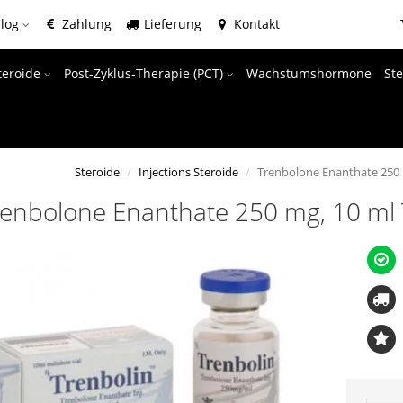
alog
Zahlung
Lieferung
Kontakt
teroide
Post-Zyklus-Therapie (PCT)
Wachstumshormone
Ste
Steroide
Injections Steroide
Trenbolone Enanthate 250 
renbolone Enanthate 250 mg, 10 ml 