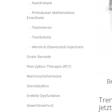
- Nandrolone
- Primobolan Methenolone
Enanthate
- Testosteron
- Trenbolone
- Winstrol (Stanozolol) Injections
Orale Steroide
Post-Zyklus-Therapie (PCT)
Wachstumshormone
B
Steroidzyklus
Erektile Dysfunktion
Tre
jetz
Gewichtsverlust