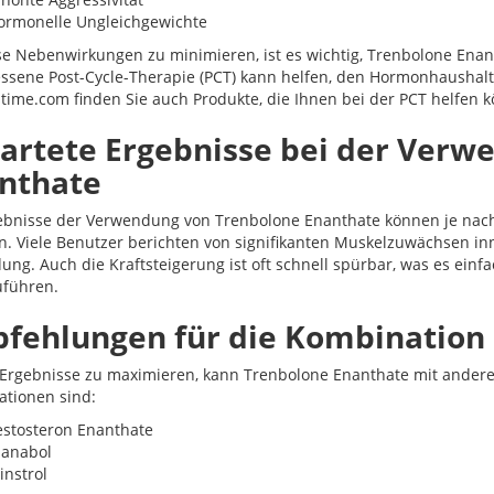
ormonelle Ungleichgewichte
e Nebenwirkungen zu minimieren, ist es wichtig, Trenbolone Ena
sene Post-Cycle-Therapie (PCT) kann helfen, den Hormonhaushalt
stime.com finden Sie auch Produkte, die Ihnen bei der PCT helfen 
artete Ergebnisse bei der Verw
nthate
ebnisse der Verwendung von Trenbolone Enanthate können je nach
en. Viele Benutzer berichten von signifikanten Muskelzuwächsen i
ng. Auch die Kraftsteigerung ist oft schnell spürbar, was es einfa
führen.
fehlungen für die Kombination 
Ergebnisse zu maximieren, kann Trenbolone Enanthate mit andere
tionen sind:
estosteron Enanthate
ianabol
instrol