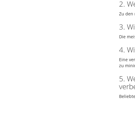
2. W
Zu den 
3. Wi
Die mei
4. W
Eine ve
zu mini
5. W
verb
Beliebt