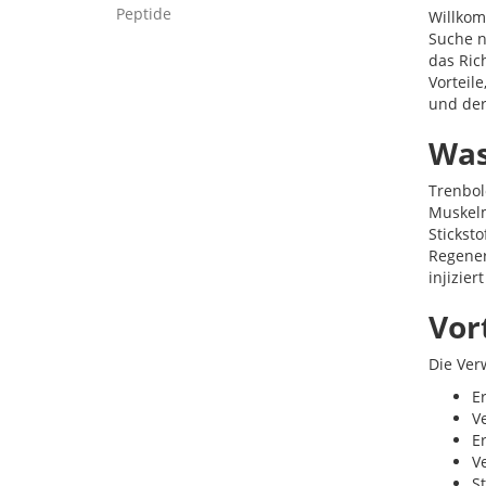
Peptide
Willkom
Suche n
das Rich
Vorteil
und der
Was
Trenbol
Muskelm
Stickst
Regener
injizie
Vor
Die Ver
E
V
E
V
S