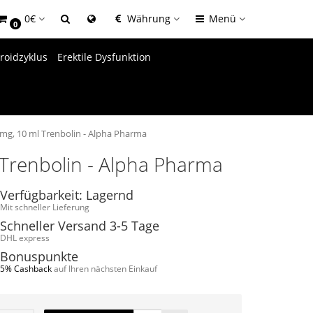
0€
Währung
Menü
0
roidzyklus
Erektile Dysfunktion
mg, 10 ml Trenbolin - Alpha Pharma
Trenbolin - Alpha Pharma
Verfügbarkeit: Lagernd
Mit schneller Lieferung
Schneller Versand 3-5 Tage
DHL express
Bonuspunkte
5% Cashback
auf Ihren nächsten Einkauf