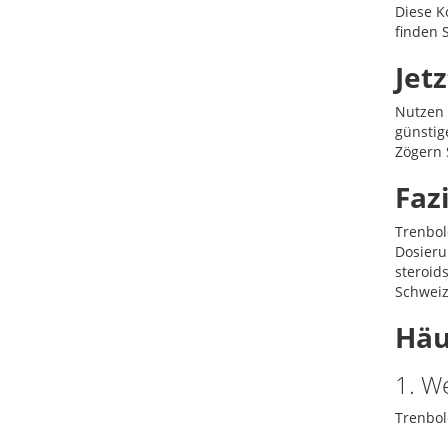
Diese K
finden S
Jet
Nutzen 
günstig
Zögern 
Faz
Trenbolo
Dosieru
steroid
Schweiz 
Häu
1. W
Trenbol