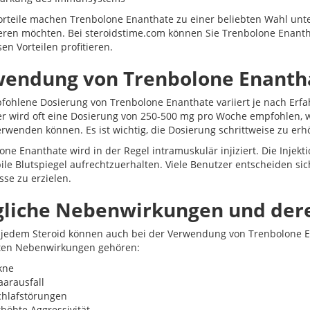
orteile machen Trenbolone Enanthate zu einer beliebten Wahl unte
ren möchten. Bei steroidstime.com können Sie Trenbolone Enanth
en Vorteilen profitieren.
endung von Trenbolone Enanth
fohlene Dosierung von Trenbolone Enanthate variiert je nach Erfa
r wird oft eine Dosierung von 250-500 mg pro Woche empfohlen, 
rwenden können. Es ist wichtig, die Dosierung schrittweise zu er
one Enanthate wird in der Regel intramuskulär injiziert. Die Injek
ile Blutspiegel aufrechtzuerhalten. Viele Benutzer entscheiden sich
sse zu erzielen.
liche Nebenwirkungen und der
 jedem Steroid können auch bei der Verwendung von Trenbolone 
ten Nebenwirkungen gehören:
kne
aarausfall
chlafstörungen
rhöhte Aggressivität