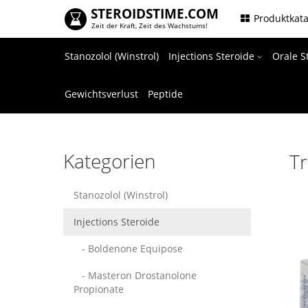
STEROIDSTIME.COM
.
Produktkat
Zeit der Kraft, Zeit des Wachstums!
Stanozolol (Winstrol)
Injections Steroide
Orale S
Gewichtsverlust
Peptide
Kategorien
T
Stanozolol (Winstrol)
Injections Steroide
- Boldenone Equipose
- Masteron Drostanolone
Propionate