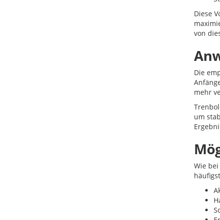
Diese V
maximie
von dies
Anw
Die emp
Anfänge
mehr ve
Trenbol
um stab
Ergebni
Mög
Wie bei
häufigs
A
H
S
E