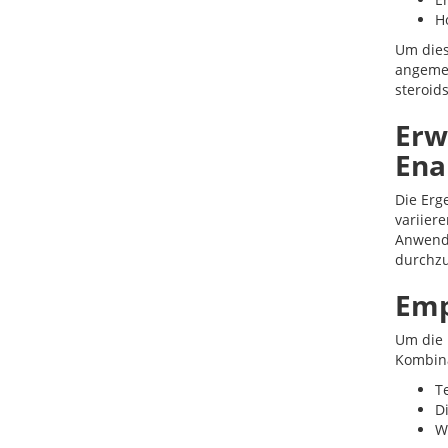
H
Um dies
angemes
steroid
Erw
Ena
Die Erg
variier
Anwendu
durchzu
Emp
Um die 
Kombina
T
D
W