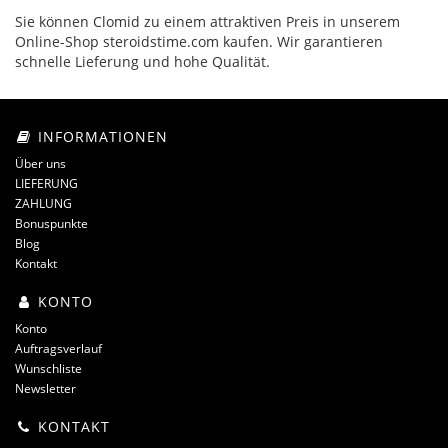
Sie können Clomid zu einem attraktiven Preis in unserem
Online-Shop steroidstime.com kaufen. Wir garantieren
schnelle Lieferung und hohe Qualität.
INFORMATIONEN
Über uns
LIEFERUNG
ZAHLUNG
Bonuspunkte
Blog
Kontakt
KONTO
Konto
Auftragsverlauf
Wunschliste
Newsletter
KONTAKT