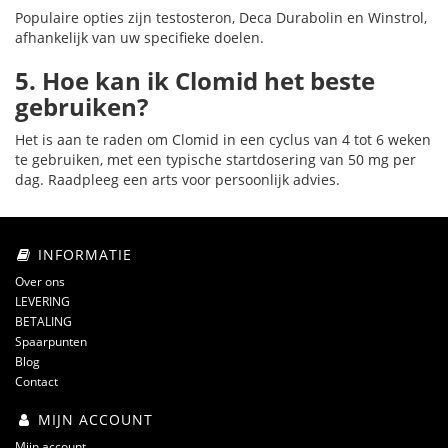
Populaire opties zijn testosteron, Deca Durabolin en Winstrol,
afhankelijk van uw specifieke doelen.
5. Hoe kan ik Clomid het beste
gebruiken?
Het is aan te raden om Clomid in een cyclus van 4 tot 6 weken
te gebruiken, met een typische startdosering van 50 mg per
dag. Raadpleeg een arts voor persoonlijk advies.
INFORMATIE
Over ons
LEVERING
BETALING
Spaarpunten
Blog
Contact
MIJN ACCOUNT
Mijn account