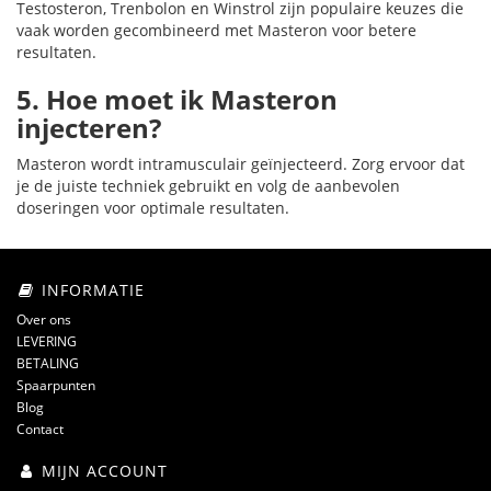
Testosteron, Trenbolon en Winstrol zijn populaire keuzes die
vaak worden gecombineerd met Masteron voor betere
resultaten.
5. Hoe moet ik Masteron
injecteren?
Masteron wordt intramusculair geïnjecteerd. Zorg ervoor dat
je de juiste techniek gebruikt en volg de aanbevolen
doseringen voor optimale resultaten.
INFORMATIE
Over ons
LEVERING
BETALING
Spaarpunten
Blog
Contact
MIJN ACCOUNT