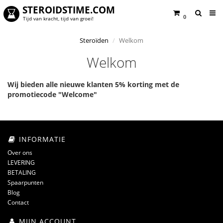
STEROIDSTIME.COM
0
Tijd van kracht, tijd van groei!
Steroïden
Welkom
Welkom
Wij bieden alle nieuwe klanten 5% korting met de
promotiecode "Welcome"
INFORMATIE
Over ons
LEVERING
BETALING
Spaarpunten
Blog
Contact
MIJN ACCOUNT