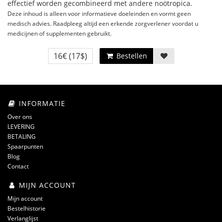
effectief worden gecombineerd met andere noötropica.
Deze inhoud is alleen voor informatieve doeleinden en vormt geen
medisch advies. Raadpleeg altijd een erkende zorgverlener voordat u
medicijnen of supplementen gebruikt.
16€
(17$)
Bestellen
INFORMATIE
Over ons
LEVERING
BETALING
Spaarpunten
Blog
Contact
MIJN ACCOUNT
Mijn account
Bestelhistorie
Verlanglijst