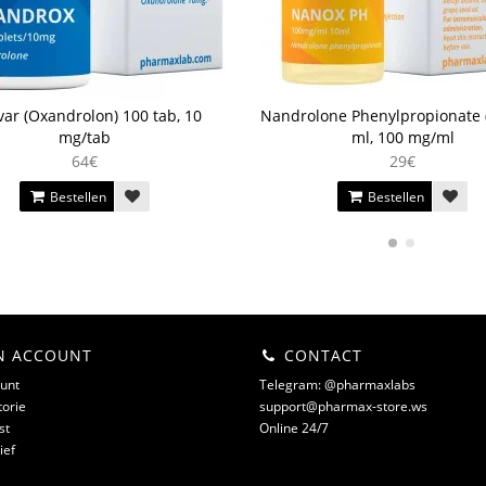
ar (Oxandrolon) 100 tab, 10
Nandrolone Phenylpropionate 
mg/tab
ml, 100 mg/ml
64€
29€
Bestellen
Bestellen
N ACCOUNT
CONTACT
unt
Telegram: @pharmaxlabs
torie
support@pharmax-store.ws
st
Online 24/7
ief