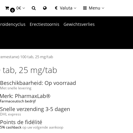
0€
Valuta
Menu
0
eroïdencyclus
Erectiestoornis
Gewichtsverlies
xemestane) 100 tab, 25 mg/tab
 tab, 25 mg/tab
Beschikbaarheid: Op voorraad
Met snelle levering
Merk: PharmaxLab®
Farmaceutisch bedrijf
Snelle verzending 3-5 dagen
DHL express
Points de fidélité
5% cashback
op uw volgende aankoop