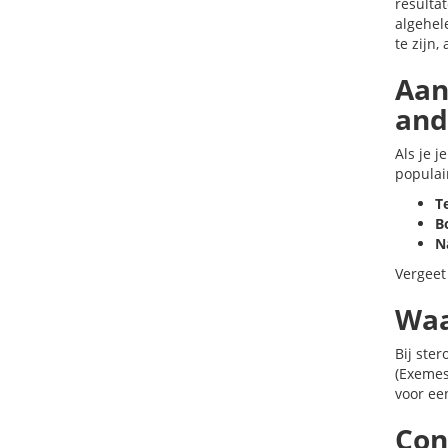
resulta
algehel
te zijn,
Aan
and
Als je 
populai
T
B
N
Vergeet 
Waa
Bij ste
(Exemes
voor ee
Con