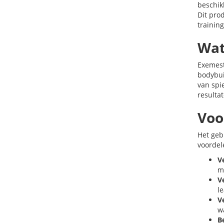
beschik
Dit prod
trainin
Wat
Exemest
bodybui
van spi
resulta
Voo
Het geb
voordel
V
m
V
l
V
w
B