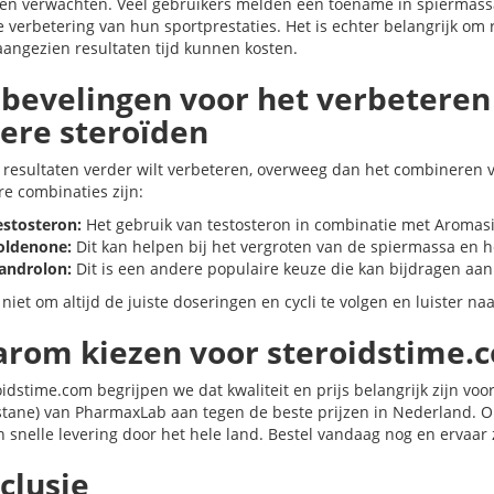
ten verwachten. Veel gebruikers melden een toename in spiermass
e verbetering van hun sportprestaties. Het is echter belangrijk om
 aangezien resultaten tijd kunnen kosten.
bevelingen voor het verbeteren
ere steroïden
je resultaten verder wilt verbeteren, overweeg dan het combineren
re combinaties zijn:
estosteron:
Het gebruik van testosteron in combinatie met Aromasin
oldenone:
Dit kan helpen bij het vergroten van de spiermassa en h
androlon:
Dit is een andere populaire keuze die kan bijdragen aan 
niet om altijd de juiste doseringen en cycli te volgen en luister naa
rom kiezen voor steroidstime.
roidstime.com begrijpen we dat kwaliteit en prijs belangrijk zijn v
tane) van PharmaxLab aan tegen de beste prijzen in Nederland. On
n snelle levering door het hele land. Bestel vandaag nog en ervaar
clusie