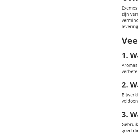
Exemest
zijn ve
vermind
levering
Vee
1. W
Aromasi
verbete
2. W
Bijwerk
voldoen
3. W
Gebruik
goed di