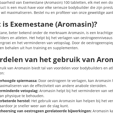
baarheid van Exemestane (Aromasin) 100 tabletten, elk met een d
uct is een must-have voor elke serieuze bodybuilder die zijn presta
g wil maximaliseren. Bestel nu en profiteer van onze geweldige aan
 is Exemestane (Aromasin)?
ane, beter bekend onder de merknaam Aromasin, is een krachtige
lders en atleten. Het helpt bij het verlagen van oestrogeenniveaus 
ergroei en het verminderen van vetopslag. Door de oestrogeenspieg
ten behalen uit hun training en supplementen.
rdelen van het gebruik van Aro
ruik van Aromasin biedt tal van voordelen voor bodybuilders en atle
en:
erhoogde spiermassa:
Door oestrogeen te verlagen, kan Aromasin h
aximaliseren van de effectiviteit van andere anabole steroïden.
erminderde vetopslag:
Aromasin helpt bij het verminderen van ve
ean physique te behouden.
erbeterde herstel:
Het gebruik van Aromasin kan helpen bij het vers
aardoor je sneller weer aan de slag kunt.
eheersing van oestrogeen gerelateerde bijwerkingen:
Aromasin ka