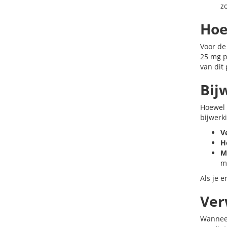
z
Hoe
Voor de
25 mg p
van dit
Bij
Hoewel 
bijwerki
V
H
Mi
m
Als je 
Ver
Wanneer