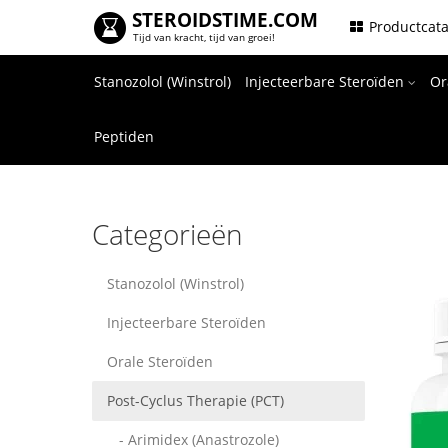
STEROIDSTIME.COM
.
Productcat
Tijd van kracht, tijd van groei!
Stanozolol (Winstrol)
Injecteerbare Steroïden
Or
Peptiden
Categorieën
Stanozolol (Winstrol)
Injecteerbare Steroïden
Orale Steroïden
Post-Cyclus Therapie (PCT)
- Arimidex (Anastrozole)