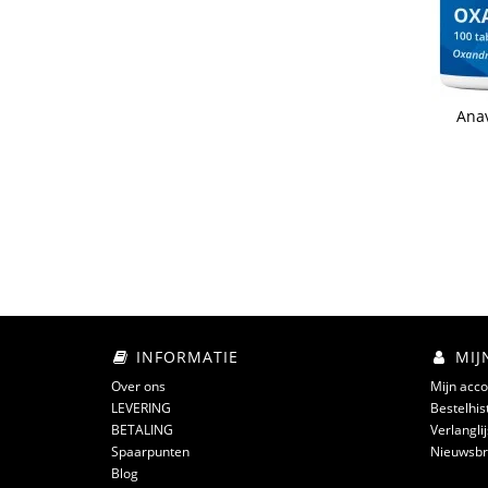
Anav
INFORMATIE
MIJ
Over ons
Mijn acco
LEVERING
Bestelhis
BETALING
Verlanglij
Spaarpunten
Nieuwsbr
Blog