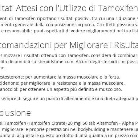
ltati Attesi con l'Utilizzo di Tamoxife
enti di Tamoxifen riportano risultati positivi, tra cui una riduzione 
amento generale della composizione corporea. Gli effetti possono 
 e responsabile, puoi aspettarti di vedere miglioramenti nel tuo fisi
omandazioni per Migliorare i Risulta
imizzare i risultati ottenuti con Tamoxifen, considera di combinare i
lità disponibili su steroidstime.com. Alcuni degli steroidi che posso
no:
estosterone: per aumentare la massa muscolare e la forza.
oldenone: per migliorare la resistenza e la massa muscolare.
anozolol: per ottenere un aspetto più definito e muscoloso.
sempre di seguire un piano di allenamento e una dieta adeguati per 
clusione
esi, Tamoxifen (Tamoxifen Citrate) 20 mg, 50 tab Altamofen - Alpha
i migliorare le proprie prestazioni nel bodybuilding e mantenere 
unità di acquistare questo prodotto di alta qualità a un prezzo comp