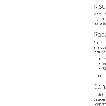
Risu
Molti ut
miglior
corretto
Racc
Per mass
alta qua
includo
T
B
St
Ricorda 
Con
In sint
desider
l'opport