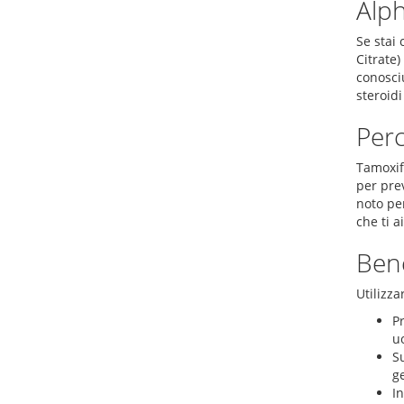
Alph
Se stai
Citrate
conosciu
steroidi
Perc
Tamoxif
per pre
noto per
che ti a
Bene
Utilizza
Pr
u
S
g
I