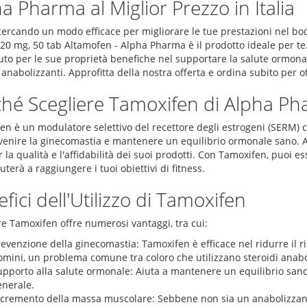
a Pharma al Miglior Prezzo in Italia
 cercando un modo efficace per migliorare le tue prestazioni nel bo
) 20 mg, 50 tab Altamofen - Alpha Pharma è il prodotto ideale per t
to per le sue proprietà benefiche nel supportare la salute ormonale 
 anabolizzanti. Approfitta della nostra offerta e ordina subito per ott
hé Scegliere Tamoxifen di Alpha P
en è un modulatore selettivo del recettore degli estrogeni (SERM)
venire la ginecomastia e mantenere un equilibrio ormonale sano. 
 la qualità e l'affidabilità dei suoi prodotti. Con Tamoxifen, puoi es
iuterà a raggiungere i tuoi obiettivi di fitness.
fici dell'Utilizzo di Tamoxifen
re Tamoxifen offre numerosi vantaggi, tra cui:
evenzione della ginecomastia: Tamoxifen è efficace nel ridurre il 
omini, un problema comune tra coloro che utilizzano steroidi anabo
upporto alla salute ormonale: Aiuta a mantenere un equilibrio sano
enerale.
ncremento della massa muscolare: Sebbene non sia un anabolizzante 