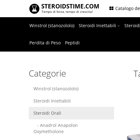
STEROIDSTIME.COM
.
Catalogo de
Tempo di forza, tempo di crescita!
Winstrol (stanozololo)
Steroidi Iniettabili
Steroid
Perdita di Peso
Peptidi
Categorie
T
Winstrol (stanozololo)
Steroidi Iniettabili
Steroidi Orali
- Anadrol Anapolon
Oxymetholone