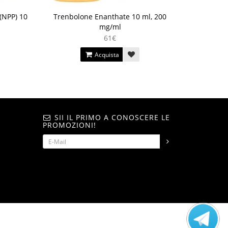
(NPP) 10
Trenbolone Enanthate 10 ml, 200
mg/ml
61€
Acquista
SII IL PRIMO A CONOSCERE LE
PROMOZIONI!
steroidshop.ws © -2 – 2026