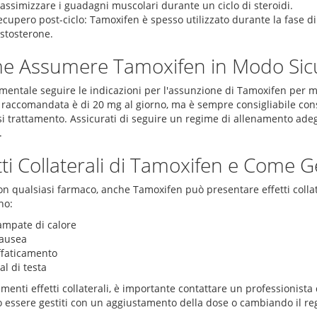
assimizzare i guadagni muscolari durante un ciclo di steroidi.
cupero post-ciclo: Tamoxifen è spesso utilizzato durante la fase di r
estosterone.
e Assumere Tamoxifen in Modo Sic
entale seguire le indicazioni per l'assunzione di Tamoxifen per mas
 raccomandata è di 20 mg al giorno, ma è sempre consigliabile con
si trattamento. Assicurati di seguire un regime di allenamento adeg
.
tti Collaterali di Tamoxifen e Come Ge
 qualsiasi farmaco, anche Tamoxifen può presentare effetti collater
no:
ampate di calore
ausea
ffaticamento
l di testa
menti effetti collaterali, è importante contattare un professionista del
 essere gestiti con un aggiustamento della dose o cambiando il re