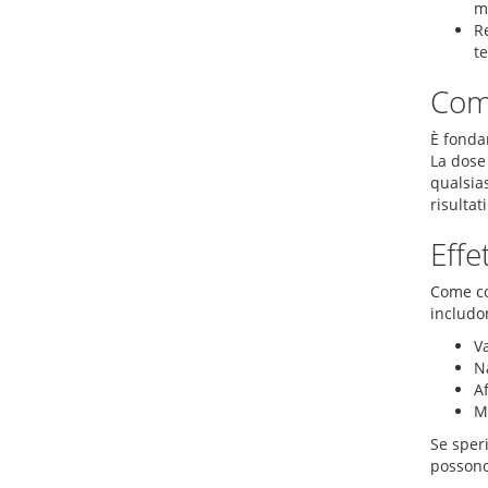
m
Re
t
Com
È fondam
La dose
qualsia
risultati
Effe
Come con
includo
V
N
A
Ma
Se speri
possono