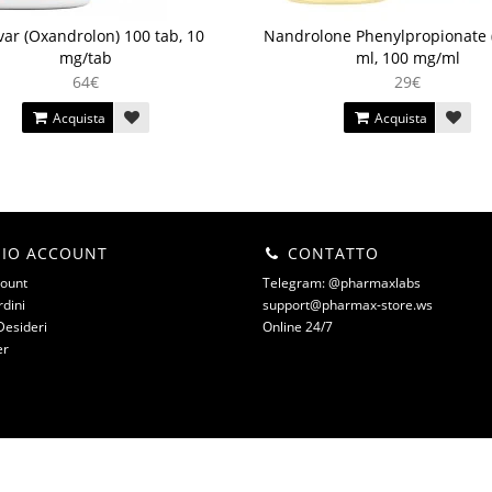
ar (Oxandrolon) 100 tab, 10
Nandrolone Phenylpropionate 
mg/tab
ml, 100 mg/ml
64€
29€
Acquista
Acquista
MIO ACCOUNT
CONTATTO
count
Telegram: @pharmaxlabs
rdini
support@pharmax-store.ws
Desideri
Online 24/7
er