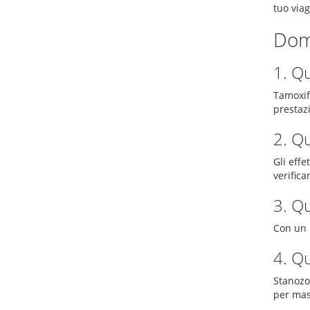
tuo viag
Dom
1. Qu
Tamoxif
prestaz
2. Qu
Gli effe
verifican
3. Qu
Con un 
4. Qu
Stanozo
per mass