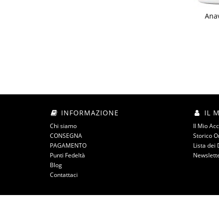
Anav
INFORMAZIONE
IL 
Chi siamo
Il Mio Ac
CONSEGNA
Storico O
PAGAMENTO
Lista dei 
Punti Fedeltà
Newslett
Blog
Contattaci