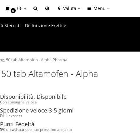
0€
Valuta
Menu
0
di Steroidi
Disfunzione Erettile
mg, 50 tab Altamofen - Alpha Pharma
 50 tab Altamofen - Alpha
Disponibilità: Disponibile
Con consegna veloce
Spedizione veloce 3-5 giorni
DHL express
Punti Fedeltà
5% di cashback
sul tuo prossimo acquisto