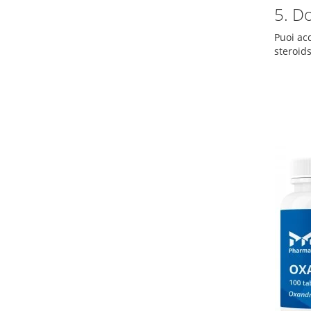
5. D
Puoi ac
steroids