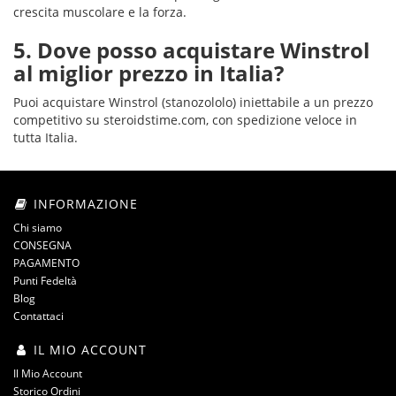
crescita muscolare e la forza.
5. Dove posso acquistare Winstrol
al miglior prezzo in Italia?
Puoi acquistare Winstrol (stanozololo) iniettabile a un prezzo
competitivo su steroidstime.com, con spedizione veloce in
tutta Italia.
INFORMAZIONE
Chi siamo
CONSEGNA
PAGAMENTO
Punti Fedeltà
Blog
Contattaci
IL MIO ACCOUNT
Il Mio Account
Storico Ordini