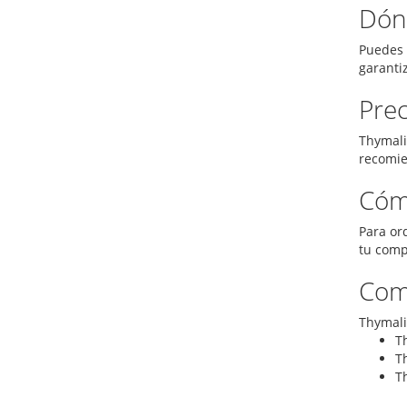
Dón
Puedes 
garanti
Prec
Thymalin
recomie
Cóm
Para or
tu comp
Comb
Thymali
T
T
T