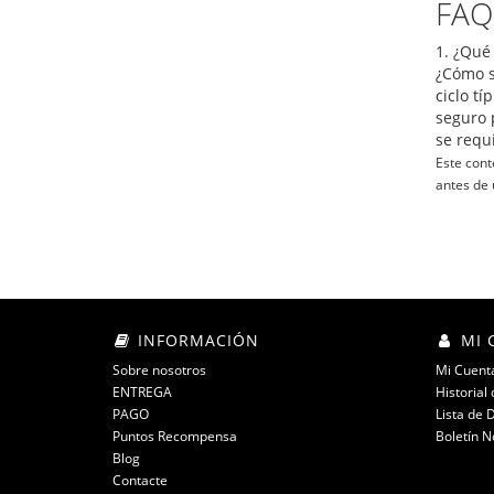
FAQ
1. ¿Qué
¿Cómo s
ciclo tí
seguro 
se requ
Este cont
antes de
INFORMACIÓN
MI 
Sobre nosotros
Mi Cuent
ENTREGA
Historial
PAGO
Lista de 
Puntos Recompensa
Boletín N
Blog
Contacte