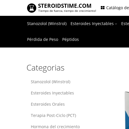
STEROIDSTIME.COM
.
Catálogo d
Tiempo de fuerza, tiempo de crecimiento!
Stanozolol (Winstrol)
Esteroides Inyectables
Est
Pérdida de Peso
Péptidos
Categorias
Stanozolol (Winstrol)
Esteroides Inyectables
Esteroides Orales
Terapia Post-Ciclo (PCT)
Hormona del crecimiento