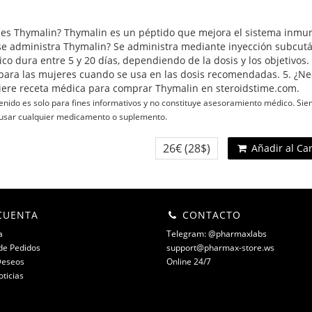
 es Thymalin? Thymalin es un péptido que mejora el sistema inmuno
e administra Thymalin? Se administra mediante inyección subcutá
pico dura entre 5 y 20 días, dependiendo de la dosis y los objetivos
para las mujeres cuando se usa en las dosis recomendadas. 5. ¿N
iere receta médica para comprar Thymalin en steroidstime.com.
enido es solo para fines informativos y no constituye asesoramiento médico. Si
 usar cualquier medicamento o suplemento.
26€
(28$)
Añadir al Ca
CUENTA
CONTACTO
a
Telegram: @pharmaxlabs
 de Pedidos
support@pharmax-store.ws
Deseos
Online 24/7
oticias