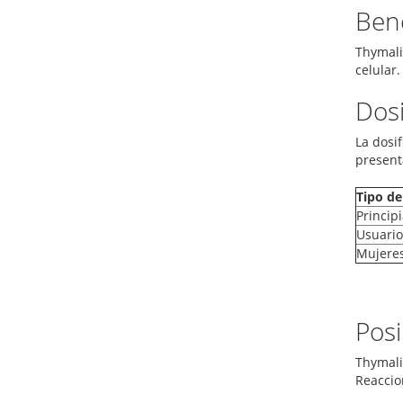
Bene
Thymali
celular
Dos
La dosi
present
Tipo de
Princip
Usuario
Mujere
Posi
Thymali
Reaccion