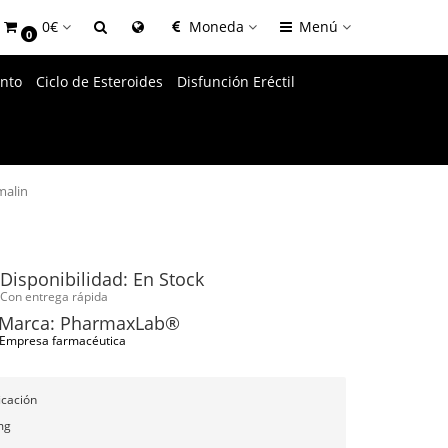
0€
Moneda
Menú
0
nto
Ciclo de Esteroides
Disfunción Eréctil
malin
Disponibilidad: En Stock
Con entrega rápida
Marca: PharmaxLab®
Empresa farmacéutica
icación
mg