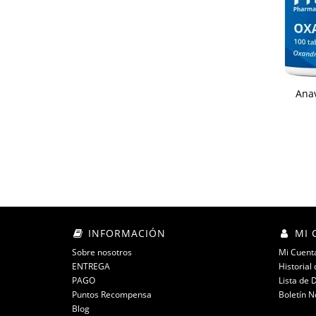
Anav
INFORMACIÓN
MI 
Sobre nosotros
Mi Cuent
ENTREGA
Historial
PAGO
Lista de 
Puntos Recompensa
Boletín N
Blog