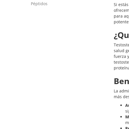
Péptidos
Si está
ofrecem
para aq
potente 
¿Qu
Testost
salud g
fuerza 
testost
proteín
Ben
La admi
más des
A
si
M
m
R