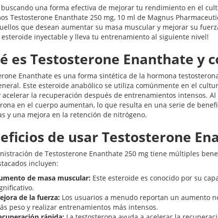
s buscando una forma efectiva de mejorar tu rendimiento en el cu
os Testosterone Enanthate 250 mg, 10 ml de Magnus Pharmaceutical
uellos que desean aumentar su masa muscular y mejorar su fuerza.
esteroide inyectable y lleva tu entrenamiento al siguiente nivel!
é es Testosterone Enanthate y 
erone Enanthate es una forma sintética de la hormona testosterona,
eneral. Este esteroide anabólico se utiliza comúnmente en el cult
y acelerar la recuperación después de entrenamientos intensos. Al 
erona en el cuerpo aumentan, lo que resulta en una serie de benefi
as y una mejora en la retención de nitrógeno.
eficios de usar Testosterone En
nistración de Testosterone Enanthate 250 mg tiene múltiples benefic
tacados incluyen:
umento de masa muscular:
Este esteroide es conocido por su ca
gnificativo.
ejora de la fuerza:
Los usuarios a menudo reportan un aumento nota
ás peso y realizar entrenamientos más intensos.
ecuperación rápida:
La testosterona ayuda a acelerar la recupera