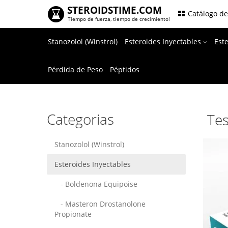
STEROIDSTIME.COM
.
Catálogo d
Tiempo de fuerza, tiempo de crecimiento!
Stanozolol (Winstrol)
Esteroides Inyectables
Est
Pérdida de Peso
Péptidos
Categorias
Tes
Stanozolol (Winstrol)
Esteroides Inyectables
- Boldenona Equipoise
- Masteron Drostanolone
Propionate