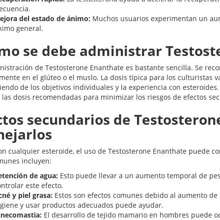
recuencia.
ejora del estado de ánimo:
Muchos usuarios experimentan un aume
nimo general.
mo se debe administrar Testost
nistración de Testosterone Enanthate es bastante sencilla. Se rec
mente en el glúteo o el muslo. La dosis típica para los culturistas
endo de los objetivos individuales y la experiencia con esteroides
 las dosis recomendadas para minimizar los riesgos de efectos sec
ctos secundarios de Testostero
ejarlos
n cualquier esteroide, el uso de Testosterone Enanthate puede conl
unes incluyen:
etención de agua:
Esto puede llevar a un aumento temporal de pe
ntrolar este efecto.
né y piel grasa:
Estos son efectos comunes debido al aumento de
igiene y usar productos adecuados puede ayudar.
inecomastia:
El desarrollo de tejido mamario en hombres puede oc