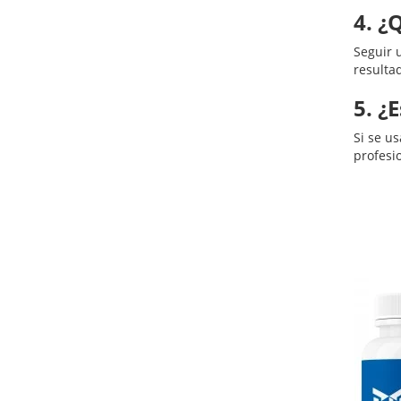
4. ¿
Seguir 
resulta
5. ¿
Si se u
profesio