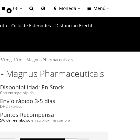
0€
Moneda
Menú
0
nto
Ciclo de Esteroides
Disfunción Eréctil
50 mg, 10 ml - Magnus Pharmaceuticals
 - Magnus Pharmaceuticals
Disponibilidad: En Stock
Con entrega rápida
Envío rápido 3-5 días
DHL express
Puntos Recompensa
5% de reembolso
en su próxima compra