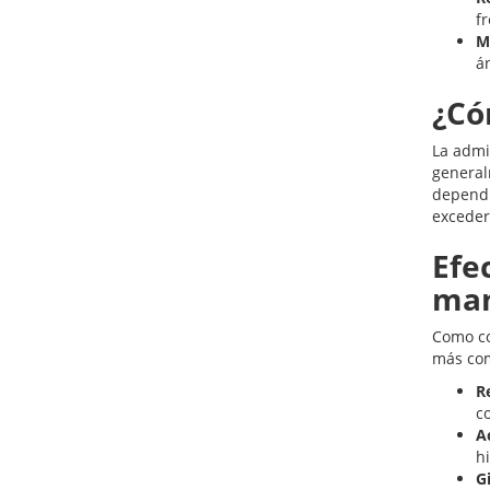
f
M
á
¿Có
La admi
general
dependi
exceder
Efe
man
Como co
más com
R
co
Ac
h
G