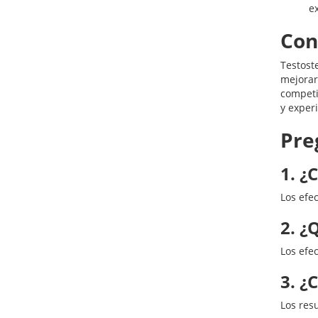
e
Con
Testost
mejorar
competi
y exper
Pre
1. ¿
Los efe
2. ¿
Los efe
3. ¿
Los res