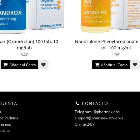
ar (Oxandrolon) 100 tab, 10
Nandrolone Phenylpropionate 
mg/tab
ml, 100 mg/ml
64€
29€
Añadir al Carro
Añadir al Carro
CUENTA
CONTACTO
a
Telegram: @pharmaxlabs
 de Pedidos
support@pharmax-store.ws
Deseos
Online 24/7
oticias