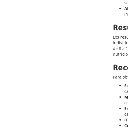
se
A
i
Res
Los res
individ
de 8 a 
nutrici
Rec
Para ob
S
c
M
c
E
c
H
C