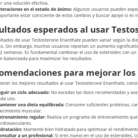
r una solución efectiva.
lteraciones en el estado de ánimo:
Algunos usuarios pueden expe
mportante estar consciente de estos cambios y buscar apoyo si es n
ultados esperados al usar Testo
ultados de usar Testosterone Enanthate pueden variar según la diet
uo. Sin embargo, muchos usuarios reportan un aumento significativ
12 semanas. Es fundamental combinar el uso de esteroides con u
ón balanceada para maximizar los resultados.
omendaciones para mejorar los 
tener los mejores resultados al usar Testosterone Enanthate, cons
eguir un ciclo adecuado:
No excedas las dosis recomendadas y aseg
ada uso.
antener una dieta equilibrada:
Consume suficientes proteínas, car
recimiento muscular.
ntrenamiento regular:
Realiza un programa de entrenamiento que i
ardiovasculares.
idratación:
Mantente bien hidratado para optimizar el rendimiento
onsultar a un profesional:
Si eres nuevo en el uso de esteroides, 