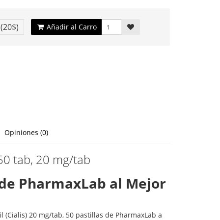
€
(20$)
Añadir al Carro
Opiniones (0)
 50 tab, 20 mg/tab
b de PharmaxLab al Mejor
l (Cialis) 20 mg/tab, 50 pastillas de PharmaxLab a