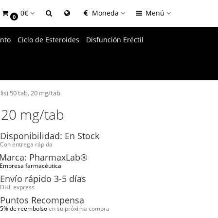
0€
Moneda
Menú
0
nto
Ciclo de Esteroides
Disfunción Eréctil
alis) 50 tab, 20 mg/tab
b, 20 mg/tab
Disponibilidad: En Stock
Con entrega rápida
Marca: PharmaxLab®
Empresa farmacéutica
Envío rápido 3-5 días
DHL express
Puntos Recompensa
5% de reembolso
en su próxima compra