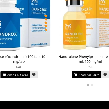
ar (Oxandrolon) 100 tab, 10
Nandrolone Phenylpropionate 
mg/tab
ml, 100 mg/ml
64€
29€
Añadir al Carro
Añadir al Carro