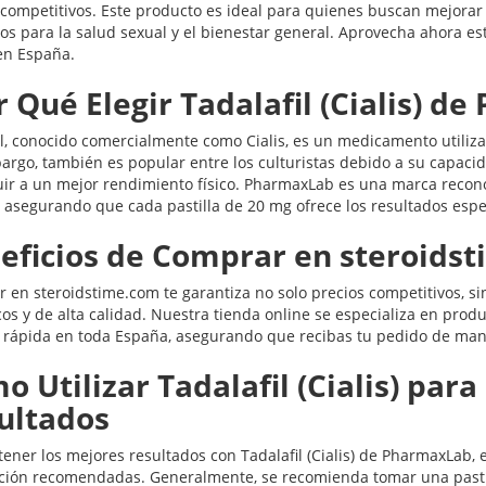
 competitivos. Este producto es ideal para quienes buscan mejorar 
ios para la salud sexual y el bienestar general. Aprovecha ahora e
en España.
r Qué Elegir Tadalafil (Cialis) d
il, conocido comercialmente como Cialis, es un medicamento utilizad
argo, también es popular entre los culturistas debido a su capacid
uir a un mejor rendimiento físico. PharmaxLab es una marca recono
a, asegurando que cada pastilla de 20 mg ofrece los resultados esp
eficios de Comprar en steroids
 en steroidstime.com te garantiza no solo precios competitivos, s
cos y de alta calidad. Nuestra tienda online se especializa en prod
 rápida en toda España, asegurando que recibas tu pedido de man
o Utilizar Tadalafil (Cialis) par
ultados
tener los mejores resultados con Tadalafil (Cialis) de PharmaxLab, 
ación recomendadas. Generalmente, se recomienda tomar una pasti