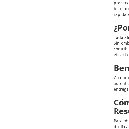
precios
benefic
rápida 
¿Po
Tadalaf
Sin emb
contrib
eficaci
Ben
Comprar
auténti
entrega
Cóm
Res
Para ob
dosific