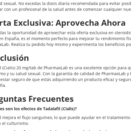
ad sexual. No excedas la dosis diaria recomendada para evitar posi
ar con un profesional de la salud antes de comenzar cualquier nu
rta Exclusiva: Aprovecha Ahora
das la oportunidad de aprovechar esta oferta exclusiva en steroid
en España, es el momento perfecto para mejorar tu rendimiento físic
Lab. Realiza tu pedido hoy mismo y experimenta los beneficios po
clusión
il (Cialis) 20 mg/tab de PharmaxLab es una excelente opción para 
smo y su salud sexual. Con la garantía de calidad de PharmaxLab y
estar seguro de que estás adquiriendo un producto eficaz y seguro
ña.
guntas Frecuentes
es son los efectos de Tadalafil (Cialis)?
l mejora el flujo sanguíneo, lo que puede ayudar en el tratamiento 
n el culturismo.