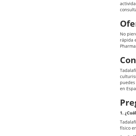
activid
consult
Ofe
No pier
rápida 
Pharmax
Con
Tadalaf
culturi
puedes 
en Espa
Pre
1. ¿Cuál
Tadalafi
físico e