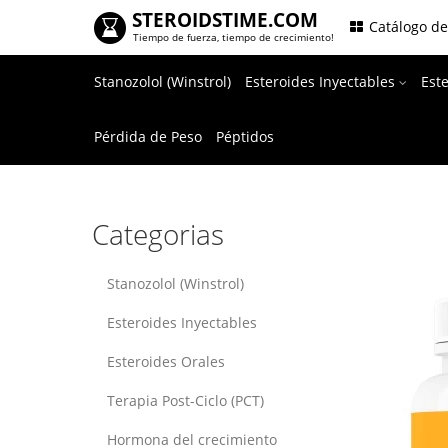
STEROIDSTIME.COM
.
Catálogo d
Tiempo de fuerza, tiempo de crecimiento!
Stanozolol (Winstrol)
Esteroides Inyectables
Est
Pérdida de Peso
Péptidos
Categorias
Stanozolol (Winstrol)
Esteroides Inyectables
Esteroides Orales
Terapia Post-Ciclo (PCT)
Hormona del crecimiento