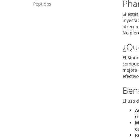
Phar
Péptidos
Si está
inyecta
ofrecem
No pier
¿Qué
El Stan
compues
mejora 
efectiv
Bene
El uso d
A
re
M
q
R