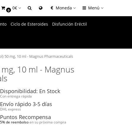
0€
Moneda
Menú
0
nto
Ciclo de Esteroides
Disfunción Eréctil
rol) 50 mg, 10 ml - Magnus Pharmaceuticals
50 mg, 10 ml - Magnus
ls
Disponibilidad: En Stock
Con entrega rápida
Envío rápido 3-5 días
DHL express
Puntos Recompensa
5% de reembolso
en su próxima compra