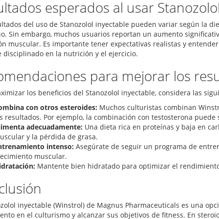
ltados esperados al usar Stanozolol
ultados del uso de Stanozolol inyectable pueden variar según la die
uo. Sin embargo, muchos usuarios reportan un aumento significati
ión muscular. Es importante tener expectativas realistas y entende
disciplinado en la nutrición y el ejercicio.
omendaciones para mejorar los resu
ximizar los beneficios del Stanozolol inyectable, considera las si
ombina con otros esteroides:
Muchos culturistas combinan Winstro
s resultados. Por ejemplo, la combinación con testosterona puede s
limenta adecuadamente:
Una dieta rica en proteínas y baja en c
uscular y la pérdida de grasa.
ntrenamiento intenso:
Asegúrate de seguir un programa de entren
recimiento muscular.
idratación:
Mantente bien hidratado para optimizar el rendimiento
clusión
ozolol inyectable (Winstrol) de Magnus Pharmaceuticals es una op
ento en el culturismo y alcanzar sus objetivos de fitness. En ster