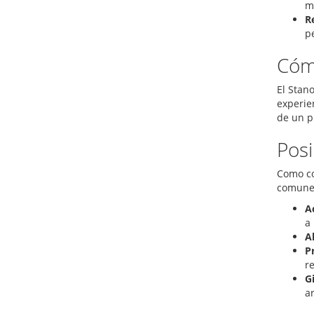
m
R
p
Cómo
El Stan
experie
de un p
Posi
Como co
comunes
A
a 
Al
P
r
G
a