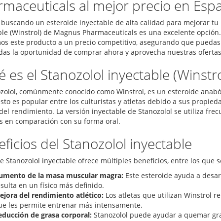
maceuticals al mejor precio en Esp
s buscando un esteroide inyectable de alta calidad para mejorar tu 
ble (Winstrol) de Magnus Pharmaceuticals es una excelente opción.
os este producto a un precio competitivo, asegurando que puedas a
das la oportunidad de comprar ahora y aprovecha nuestras ofertas 
 es el Stanozolol inyectable (Winstro
ozolol, comúnmente conocido como Winstrol, es un esteroide anabóli
to es popular entre los culturistas y atletas debido a sus propie
del rendimiento. La versión inyectable de Stanozolol se utiliza fr
os en comparación con su forma oral.
ficios del Stanozolol inyectable
e Stanozolol inyectable ofrece múltiples beneficios, entre los que s
umento de la masa muscular magra:
Este esteroide ayuda a desar
sulta en un físico más definido.
ejora del rendimiento atlético:
Los atletas que utilizan Winstrol re
ue les permite entrenar más intensamente.
educción de grasa corporal:
Stanozolol puede ayudar a quemar gra