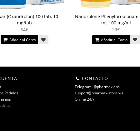
ar (Oxandrolon) 100 tab, 10
Nandrolone Phenylpropionate 
mg/tab
ml, 100 mg/ml
64€
29€
Añadir al Carro
Añadir al Carro
CUENTA
CONTACTO
a
Telegram: @pharmaxlabs
 de Pedidos
support@pharmax-store.ws
Deseos
Online 24/7
oticias