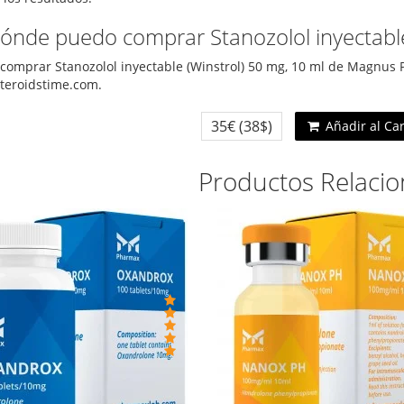
Dónde puedo comprar Stanozolol inyectable
comprar Stanozolol inyectable (Winstrol) 50 mg, 10 ml de Magnus 
steroidstime.com.
35€
(38$)
Añadir al Ca
Productos Relaci