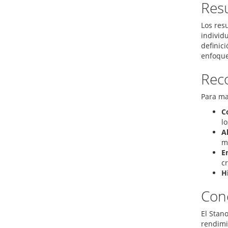
Resu
Los res
individ
definic
enfoque 
Rec
Para ma
C
lo
A
m
E
c
H
Con
El Stan
rendimi