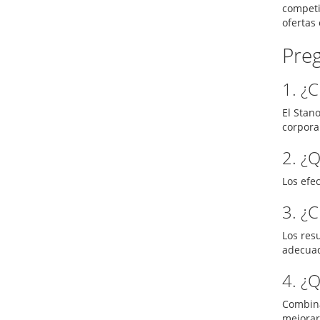
competi
ofertas 
Pre
1. ¿C
El Stan
corporal
2. ¿
Los efe
3. ¿
Los res
adecua
4. ¿
Combina
mejorar