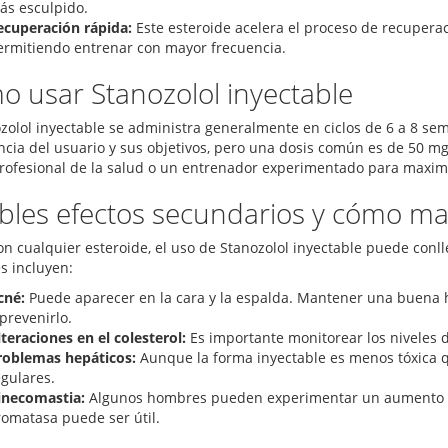
ás esculpido.
ecuperación rápida:
Este esteroide acelera el proceso de recupera
ermitiendo entrenar con mayor frecuencia.
 usar Stanozolol inyectable
ozolol inyectable se administra generalmente en ciclos de 6 a 8 s
ncia del usuario y sus objetivos, pero una dosis común es de 50 mg 
rofesional de la salud o un entrenador experimentado para maximiza
bles efectos secundarios y cómo ma
n cualquier esteroide, el uso de Stanozolol inyectable puede conll
 incluyen:
cné:
Puede aparecer en la cara y la espalda. Mantener una buena h
prevenirlo.
teraciones en el colesterol:
Es importante monitorear los niveles d
roblemas hepáticos:
Aunque la forma inyectable es menos tóxica q
egulares.
inecomastia:
Algunos hombres pueden experimentar un aumento en 
romatasa puede ser útil.