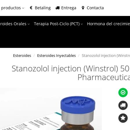
e productos
Betaling
Entrega
Contacta
eroides Orales
Terapia Post-Ciclo (PCT)
Hormona del crecimie
Esteroides
Esteroides Inyectables
Stanozolol injection (Winst
Stanozolol injection (Winstrol) 
Pharmaceutica