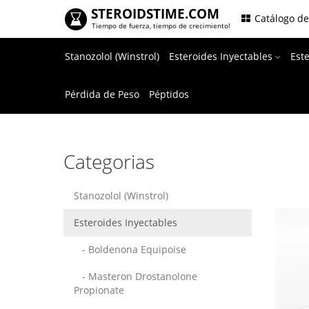
STEROIDSTIME.COM
.
Catálogo d
Tiempo de fuerza, tiempo de crecimiento!
Stanozolol (Winstrol)
Esteroides Inyectables
Est
Pérdida de Peso
Péptidos
Categorias
Stanozolol (Winstrol)
Esteroides Inyectables
- Boldenona Equipoise
- Masteron Drostanolone
Propionate