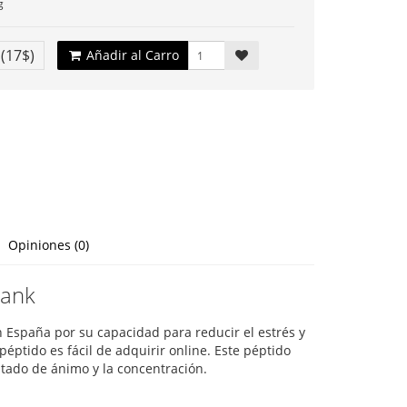
g
€
(17$)
Añadir al Carro
Opiniones (0)
lank
 España por su capacidad para reducir el estrés y
éptido es fácil de adquirir online. Este péptido
tado de ánimo y la concentración.