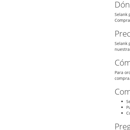
Dón
Selank 
Comprar
Prec
Selank 
nuestra
Cóm
Para or
compra.
Comb
S
Pu
C
Pre