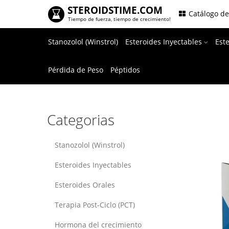
STEROIDSTIME.COM
.
Catálogo d
Tiempo de fuerza, tiempo de crecimiento!
Stanozolol (Winstrol)
Esteroides Inyectables
Est
Pérdida de Peso
Péptidos
Categorias
Stanozolol (Winstrol)
Esteroides Inyectables
Esteroides Orales
Terapia Post-Ciclo (PCT)
Hormona del crecimiento