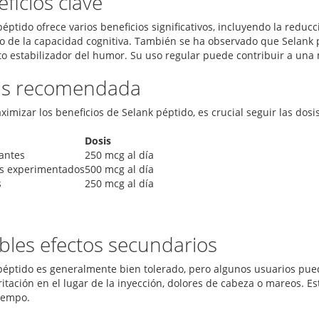
ficios clave
éptido ofrece varios beneficios significativos, incluyendo la reduc
 de la capacidad cognitiva. También se ha observado que Selank p
to estabilizador del humor. Su uso regular puede contribuir a una 
is recomendada
ximizar los beneficios de Selank péptido, es crucial seguir las do
o
Dosis
iantes
250 mcg al día
s experimentados
500 mcg al día
s
250 mcg al día
bles efectos secundarios
péptido es generalmente bien tolerado, pero algunos usuarios pu
ritación en el lugar de la inyección, dolores de cabeza o mareos. 
tiempo.