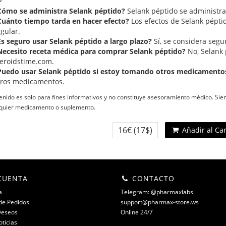
Cómo se administra Selank péptido?
Selank péptido se administra
Cuánto tiempo tarda en hacer efecto?
Los efectos de Selank pépti
gular.
Es seguro usar Selank péptido a largo plazo?
Sí, se considera segu
Necesito receta médica para comprar Selank péptido?
No, Selank 
teroidstime.com.
Puedo usar Selank péptido si estoy tomando otros medicamento
tros medicamentos.
enido es solo para fines informativos y no constituye asesoramiento médico. Si
lquier medicamento o suplemento.
16€
(17$)
Añadir al Ca
CUENTA
CONTACTO
a
Telegram: @pharmaxlabs
 de Pedidos
support@pharmax-store.ws
Deseos
Online 24/7
oticias