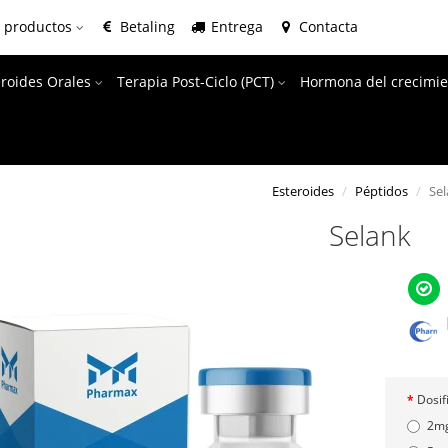
e productos
Betaling
Entrega
Contacta
eroides Orales
Terapia Post-Ciclo (PCT)
Hormona del crecimie
Esteroides
Péptidos
Se
Selank
Dosif
2m