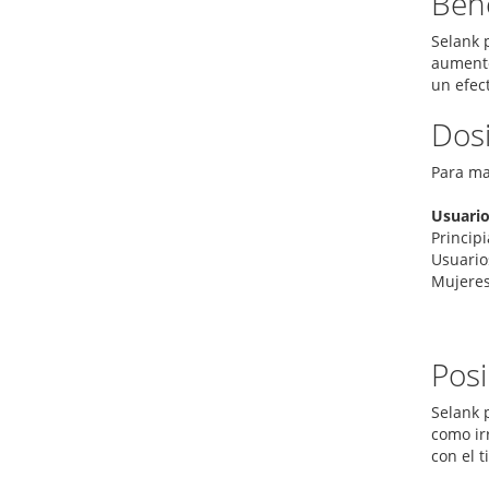
Bene
Selank p
aumento
un efec
Dos
Para ma
Usuari
Princip
Usuario
Mujere
Posi
Selank 
como ir
con el 