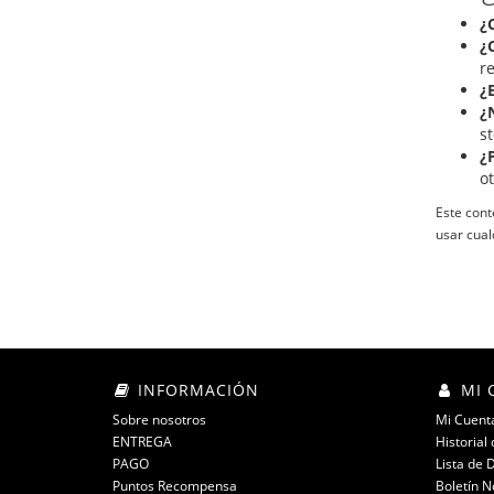
¿
¿
re
¿
¿
s
¿
o
Este cont
usar cua
INFORMACIÓN
MI 
Sobre nosotros
Mi Cuent
ENTREGA
Historial
PAGO
Lista de 
Puntos Recompensa
Boletín N