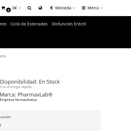
0€
Moneda
Menú
0
nto
Ciclo de Esteroides
Disfunción Eréctil
lank
Disponibilidad: En Stock
Con entrega rápida
Marca: PharmaxLab®
Empresa farmacéutica
icación
g