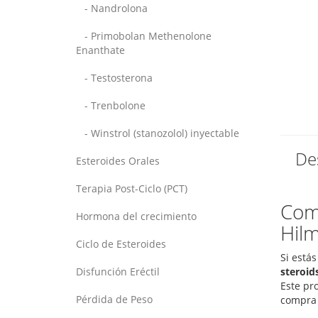
- Nandrolona
- Primobolan Methenolone
Enanthate
- Testosterona
- Trenbolone
- Winstrol (stanozolol) inyectable
De
Esteroides Orales
Terapia Post-Ciclo (PCT)
Com
Hormona del crecimiento
Hilm
Ciclo de Esteroides
Si está
Disfunción Eréctil
steroid
Este pr
Pérdida de Peso
compra 