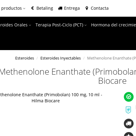
e productos
Betaling
Entrega
Contacta
eroides Orales
Terapia Post-Ciclo (PCT)
Hormona del crecimie
Esteroides
Esteroides Inyectables
Methenolone Enanthate (Pr
Methenolone Enanthate (Primobolan
Biocare