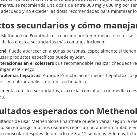
mente, se recomienda una dosis de entre 300 mg y 600 mg por sema
o adecuado y no exceder las dosis recomendadas para minimizar los
ctos secundarios y cómo maneja
Methenolone Enanthate es conocido por tener menos efectos secun
 de los efectos secundarios más comunes incluyen:
cné:
Puede aparecer en algunas personas, especialmente si tienen 
 usar productos específicos puede ayudar.
teraciones en el colesterol:
Es recomendable realizar chequeos re
tigar este riesgo.
roblemas hepáticos:
Aunque Primobolan es menos hepatotóxico que
sis y realizar análisis de función hepática.
rimentas efectos secundarios, es crucial consultar a un médico o es
da.
ultados esperados con Metheno
ultados de usar Methenolone Enanthate pueden variar según la diet
uo. Sin embargo, muchos usuarios reportan un aumento notable en
ión muscular después de un ciclo de 8 a 12 semanas. Además, la fue