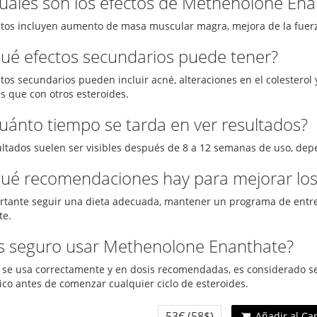
Cuáles son los efectos de Methenolone Ena
ctos incluyen aumento de masa muscular magra, mejora de la fuerz
Qué efectos secundarios puede tener?
ctos secundarios pueden incluir acné, alteraciones en el colester
 que con otros esteroides.
Cuánto tiempo se tarda en ver resultados?
ultados suelen ser visibles después de 8 a 12 semanas de uso, dep
Qué recomendaciones hay para mejorar los
rtante seguir una dieta adecuada, mantener un programa de entren
te.
Es seguro usar Methenolone Enanthate?
se usa correctamente y en dosis recomendadas, es considerado se
co antes de comenzar cualquier ciclo de esteroides.
53€
(58$)
Añadir al Ca