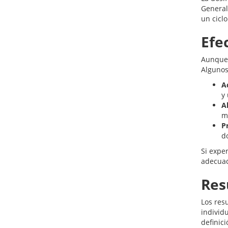
General
un cicl
Efe
Aunque 
Algunos
A
y
Al
mi
P
do
Si expe
adecua
Res
Los res
individ
definic