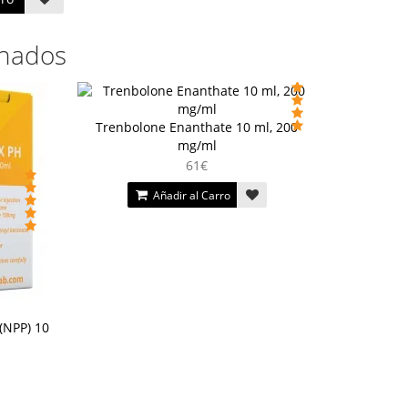
onados
Trenbolone Enanthate 10 ml, 200
mg/ml
61€
Añadir al Carro
(NPP) 10