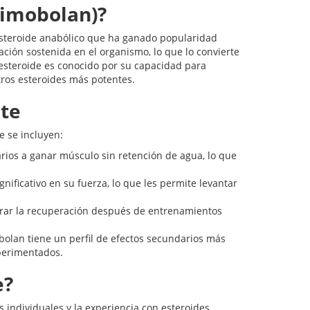
rimobolan)?
teroide anabólico que ha ganado popularidad
ración sostenida en el organismo, lo que lo convierte
esteroide es conocido por su capacidad para
tros esteroides más potentes.
te
e se incluyen:
rios a ganar músculo sin retención de agua, lo que
ficativo en su fuerza, lo que les permite levantar
ar la recuperación después de entrenamientos
olan tiene un perfil de efectos secundarios más
xperimentados.
e?
 individuales y la experiencia con esteroides.