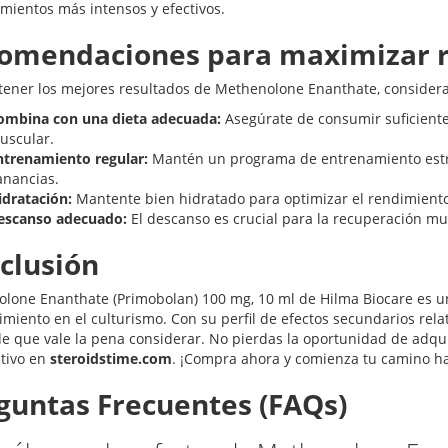
mientos más intensos y efectivos.
omendaciones para maximizar r
tener los mejores resultados de Methenolone Enanthate, considera
ombina con una dieta adecuada:
Asegúrate de consumir suficientes
uscular.
ntrenamiento regular:
Mantén un programa de entrenamiento estru
anancias.
idratación:
Mantente bien hidratado para optimizar el rendimiento
escanso adecuado:
El descanso es crucial para la recuperación mus
clusión
lone Enanthate (Primobolan) 100 mg, 10 ml de Hilma Biocare es u
imiento en el culturismo. Con su perfil de efectos secundarios rela
de que vale la pena considerar. No pierdas la oportunidad de adqui
tivo en
steroidstime.com
. ¡Compra ahora y comienza tu camino hac
guntas Frecuentes (FAQs)