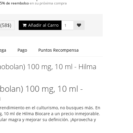
5% de reembolso
en su próxima compra
€
(58$)
Añadir al Carro
ega
Pago
Puntos Recompensa
obolan) 100 mg, 10 ml - Hilma
olan) 100 mg, 10 ml -
a
u rendimiento en el culturismo, no busques más. En
 10 ml de Hilma Biocare a un precio inmejorable.
ar magra y mejorar su definición. ¡Aprovecha y