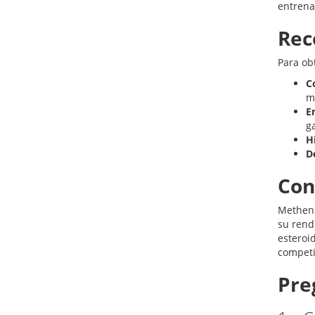
entrena
Rec
Para ob
C
m
E
g
H
D
Con
Metheno
su rend
esteroi
competi
Pre