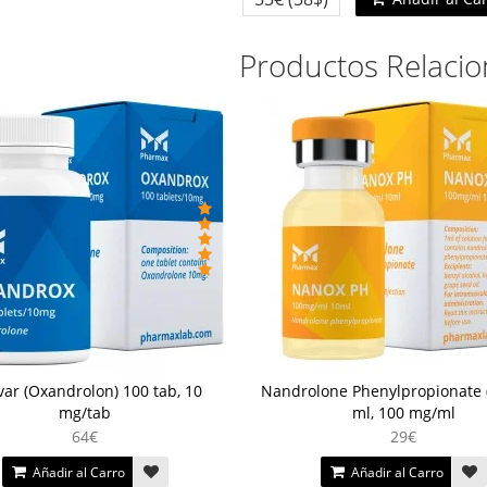
Productos Relaci
ar (Oxandrolon) 100 tab, 10
Nandrolone Phenylpropionate 
mg/tab
ml, 100 mg/ml
64€
29€
Añadir al Carro
Añadir al Carro