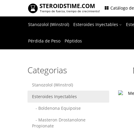
STEROIDSTIME.COM
.
Catálogo d
Tiempo de fuerza, tiempo de crecimiento!
Stanozolol (Winstrol)
Esteroides Inyectables
Est
Pérdida de Peso
Péptidos
Categorias
Stanozolol (Winstrol)
Esteroides Inyectables
- Boldenona Equipoise
- Masteron Drostanolone
Propionate