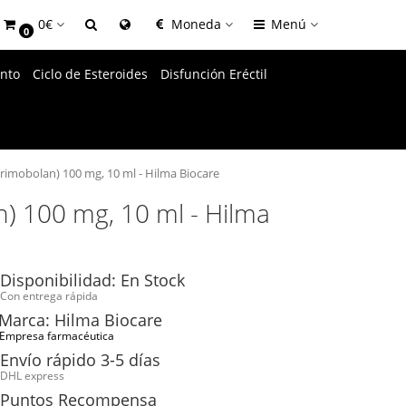
0€
Moneda
Menú
0
nto
Ciclo de Esteroides
Disfunción Eréctil
imobolan) 100 mg, 10 ml - Hilma Biocare
) 100 mg, 10 ml - Hilma
Disponibilidad: En Stock
Con entrega rápida
Marca: Hilma Biocare
Empresa farmacéutica
Envío rápido 3-5 días
DHL express
Puntos Recompensa