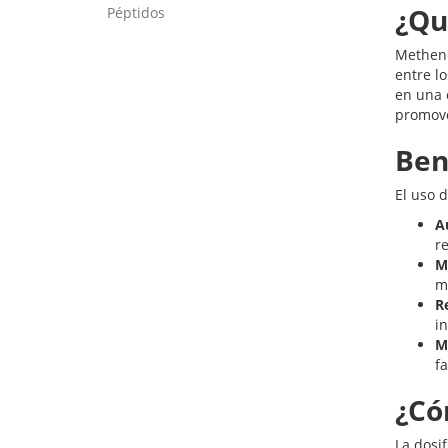
¿Qu
Péptidos
Metheno
entre lo
en una 
promove
Ben
El uso 
A
r
M
m
R
i
M
f
¿Có
La dosi