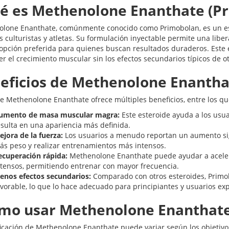
é es Methenolone Enanthate (P
lone Enanthate, comúnmente conocido como Primobolan, es un es
s culturistas y atletas. Su formulación inyectable permite una libe
opción preferida para quienes buscan resultados duraderos. Este 
r el crecimiento muscular sin los efectos secundarios típicos de o
eficios de Methenolone Enantha
de Methenolone Enanthate ofrece múltiples beneficios, entre los qu
umento de masa muscular magra:
Este esteroide ayuda a los usua
esulta en una apariencia más definida.
ejora de la fuerza:
Los usuarios a menudo reportan un aumento signi
ás peso y realizar entrenamientos más intensos.
ecuperación rápida:
Methenolone Enanthate puede ayudar a aceler
ntensos, permitiendo entrenar con mayor frecuencia.
enos efectos secundarios:
Comparado con otros esteroides, Primob
avorable, lo que lo hace adecuado para principiantes y usuarios e
mo usar Methenolone Enanthat
ficación de Methenolone Enanthate puede variar según los objetivos