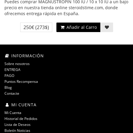
Puedes comprar MAGNUSTROPIN 100 IU / 10 x 10 IU a un bajo
precio en nuestra tienda online steroidstime.com, donde
ofrecemos entrega rápida en España.
250€
(273$)
Añadir al Carro
INFORMACIÓN
Sobre nosotros
ENTREGA
PAGO
Puntos Recompensa
Blog
Contacte
MI CUENTA
Mi Cuenta
Historial de Pedidos
Lista de Deseos
Boletín Noticias