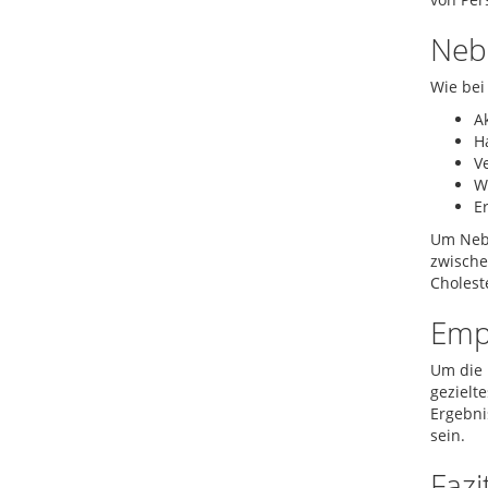
Neb
Wie bei
A
H
V
W
E
Um Nebe
zwische
Choleste
Emp
Um die 
gezielt
Ergebni
sein.
Fazi