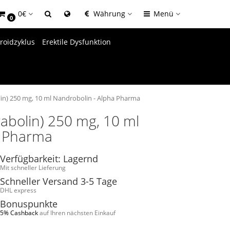
0€
Währung
Menü
0
roidzyklus
Erektile Dysfunktion
n) 250 mg, 10 ml Nandrobolin - Alpha Pharma
bolin) 250 mg, 10 ml
a Pharma
Verfügbarkeit: Lagernd
Mit schneller Lieferung
Schneller Versand 3-5 Tage
DHL express
Bonuspunkte
5% Cashback
auf Ihren nächsten Einkauf