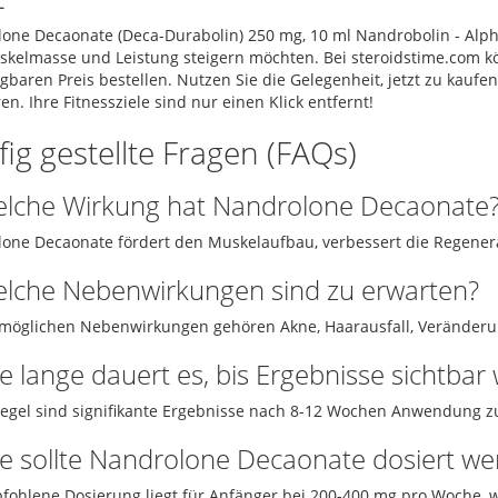
one Decaonate (Deca-Durabolin) 250 mg, 10 ml Nandrobolin - Alpha
skelmasse und Leistung steigern möchten. Bei steroidstime.com k
gbaren Preis bestellen. Nutzen Sie die Gelegenheit, jetzt zu kauf
ren. Ihre Fitnessziele sind nur einen Klick entfernt!
ig gestellte Fragen (FAQs)
elche Wirkung hat Nandrolone Decaonate
one Decaonate fördert den Muskelaufbau, verbessert die Regenerat
elche Nebenwirkungen sind zu erwarten?
möglichen Nebenwirkungen gehören Akne, Haarausfall, Veränder
e lange dauert es, bis Ergebnisse sichtbar
Regel sind signifikante Ergebnisse nach 8-12 Wochen Anwendung z
ie sollte Nandrolone Decaonate dosiert w
fohlene Dosierung liegt für Anfänger bei 200-400 mg pro Woche