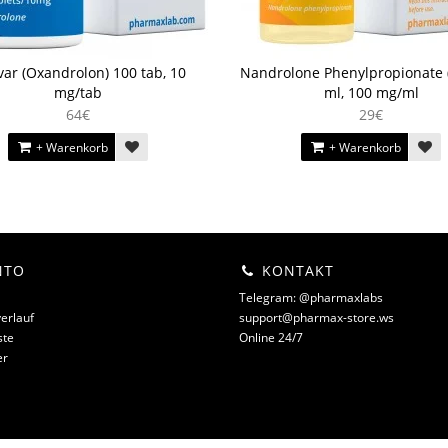
ar (Oxandrolon) 100 tab, 10
Nandrolone Phenylpropionate 
mg/tab
ml, 100 mg/ml
64€
29€
+ Warenkorb
+ Warenkorb
NTO
KONTAKT
Telegram: @pharmaxlabs
erlauf
support@pharmax-store.ws
ste
Online 24/7
er