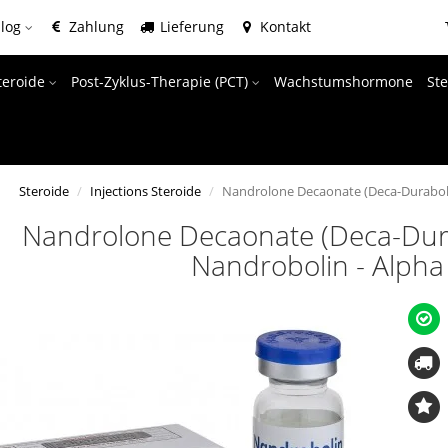
alog
Zahlung
Lieferung
Kontakt
teroide
Post-Zyklus-Therapie (PCT)
Wachstumshormone
Ste
Steroide
Injections Steroide
Nandrolone Decaonate (Deca-Duraboli
Nandrolone Decaonate (Deca-Dura
Nandrobolin - Alph