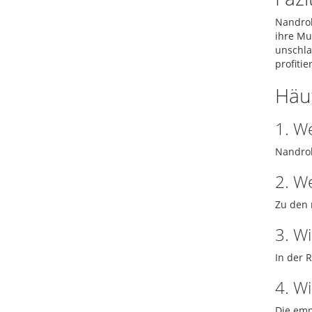
Nandrol
ihre Mu
unschla
profitie
Häuf
1. W
Nandrol
2. W
Zu den 
3. Wi
In der 
4. W
Die emp