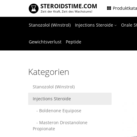
STEROIDSTIME.COM
.
Produktkat
Zeit der Kraft, Zeit des Wachstums!
Stanozolol (Winstrol)
Injections Steroide
Orale S
Gewichtsverlust
Peptide
Kategorien
Stanozolol (Winstrol)
Injections Steroide
- Boldenone Equipose
- Masteron Drostanolone
Propionate