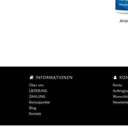
Anav
INFORMATIONEN
KO
Über uns
Konto
LIEFERUNG
Auftragsv
ZAHLUNG
Wunschli
Bonuspunkte
Newslett
Blog
Kontakt