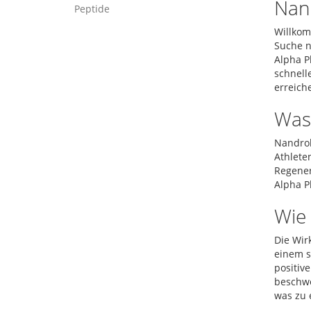
Nan
Peptide
Willkom
Suche n
Alpha P
schnell
erreich
Was
Nandrol
Athlete
Regener
Alpha Ph
Wie
Die Wir
einem s
positiv
beschwe
was zu 