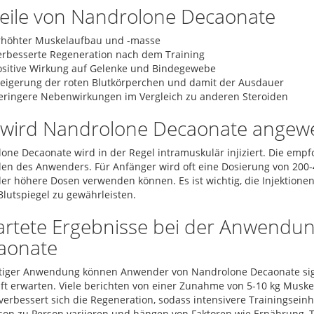
teile von Nandrolone Decaonate
rhöhter Muskelaufbau und -masse
erbesserte Regeneration nach dem Training
ositive Wirkung auf Gelenke und Bindegewebe
teigerung der roten Blutkörperchen und damit der Ausdauer
eringere Nebenwirkungen im Vergleich zu anderen Steroiden
 wird Nandrolone Decaonate angew
one Decaonate wird in der Regel intramuskulär injiziert. Die empf
len des Anwenders. Für Anfänger wird oft eine Dosierung von 20
r höhere Dosen verwenden können. Es ist wichtig, die Injektionen
Blutspiegel zu gewährleisten.
artete Ergebnisse bei der Anwendu
aonate
htiger Anwendung können Anwender von Nandrolone Decaonate sign
ft erwarten. Viele berichten von einer Zunahme von 5-10 kg Musk
erbessert sich die Regeneration, sodass intensivere Trainingsein
son zu Person variieren und hängen von Faktoren wie Ernährung, T