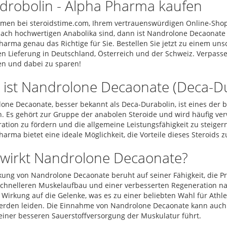
drobolin - Alpha Pharma kaufen
men bei steroidstime.com, Ihrem vertrauenswürdigen Online-Shop 
ach hochwertigen Anabolika sind, dann ist Nandrolone Decaonate 
harma genau das Richtige für Sie. Bestellen Sie jetzt zu einem uns
en Lieferung in Deutschland, Österreich und der Schweiz. Verpassen 
en und dabei zu sparen!
 ist Nandrolone Decaonate (Deca-Du
one Decaonate, besser bekannt als Deca-Durabolin, ist eines der 
n. Es gehört zur Gruppe der anabolen Steroide und wird häufig v
ation zu fördern und die allgemeine Leistungsfähigkeit zu steiger
arma bietet eine ideale Möglichkeit, die Vorteile dieses Steroids z
 wirkt Nandrolone Decaonate?
kung von Nandrolone Decaonate beruht auf seiner Fähigkeit, die Pr
chnelleren Muskelaufbau und einer verbesserten Regeneration na
e Wirkung auf die Gelenke, was es zu einer beliebten Wahl für Ath
rden leiden. Die Einnahme von Nandrolone Decaonate kann auch d
einer besseren Sauerstoffversorgung der Muskulatur führt.