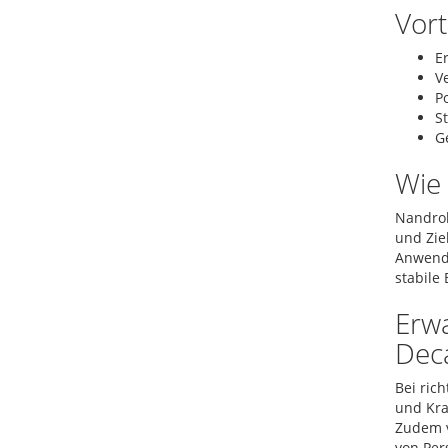
Vor
E
V
P
S
G
Wie
Nandrol
und Zie
Anwende
stabile 
Erw
Dec
Bei ric
und Kra
Zudem v
von Per