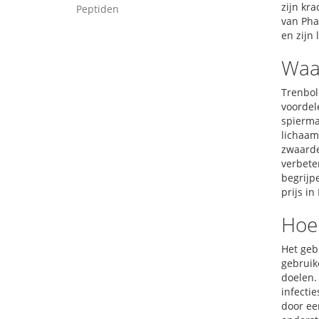
zijn kr
Peptiden
van Pha
en zijn 
Waa
Trenbol
voordel
spierma
lichaam 
zwaarde
verbete
begrijp
prijs in
Hoe
Het gebr
gebruik
doelen. 
infectie
door ee