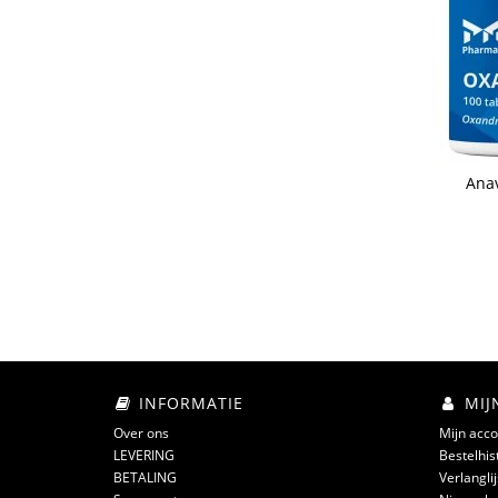
Anav
INFORMATIE
MIJ
Over ons
Mijn acco
LEVERING
Bestelhis
BETALING
Verlanglij