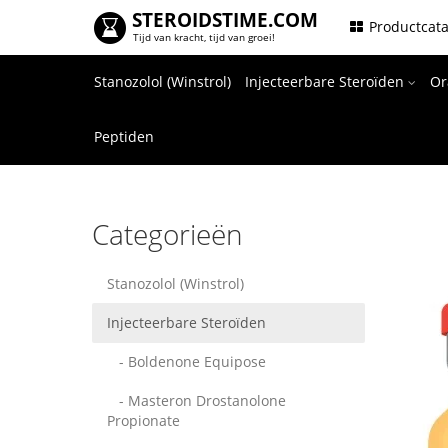
STEROIDSTIME.COM
.
Productcat
Tijd van kracht, tijd van groei!
Stanozolol (Winstrol)
Injecteerbare Steroïden
Or
Peptiden
Categorieën
Stanozolol (Winstrol)
Injecteerbare Steroïden
- Boldenone Equipose
- Masteron Drostanolone
Propionate