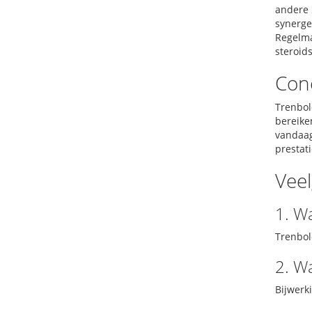
andere 
synerget
Regelma
steroid
Conc
Trenbol
bereiken
vandaag
prestati
Veel
1. W
Trenbol
2. W
Bijwerk