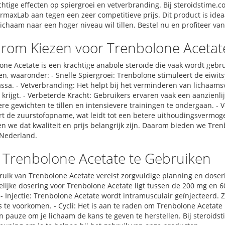
achtige effecten op spiergroei en vetverbranding. Bij steroidstime
rmaxLab aan tegen een zeer competitieve prijs. Dit product is ideaa
lichaam naar een hoger niveau wil tillen. Bestel nu en profiteer va
rom Kiezen voor Trenbolone Acetat
one Acetate is een krachtige anabole steroïde die vaak wordt gebru
en, waaronder: - Snelle Spiergroei: Trenbolone stimuleert de eiwits
ssa. - Vetverbranding: Het helpt bij het verminderen van lichaamsv
krijgt. - Verbeterde Kracht: Gebruikers ervaren vaak een aanzienlij
re gewichten te tillen en intensievere trainingen te ondergaan. 
rt de zuurstofopname, wat leidt tot een betere uithoudingsvermogen
en we dat kwaliteit en prijs belangrijk zijn. Daarom bieden we Tr
 Nederland.
 Trenbolone Acetate te Gebruiken
uik van Trenbolone Acetate vereist zorgvuldige planning en dosering
elijke dosering voor Trenbolone Acetate ligt tussen de 200 mg en 6
- Injectie: Trenbolone Acetate wordt intramusculair geïnjecteerd. Z
s te voorkomen. - Cycli: Het is aan te raden om Trenbolone Acetate 
n pauze om je lichaam de kans te geven te herstellen. Bij steroids