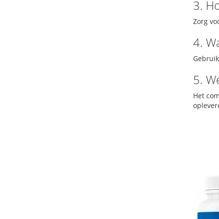
3. H
Zorg vo
4. W
Gebruik
5. W
Het com
oplever