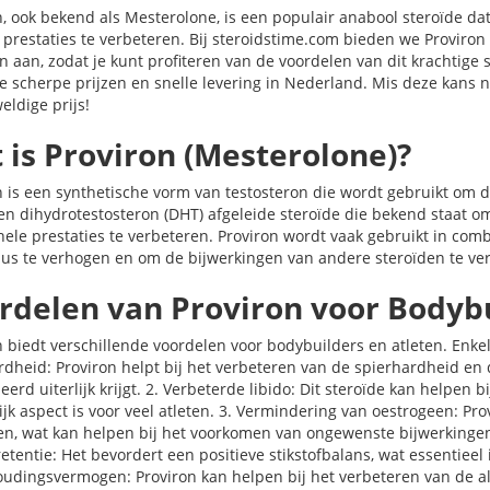
n, ook bekend als Mesterolone, is een populair anabool steroïde da
prestaties te verbeteren. Bij steroidstime.com bieden we Proviron
en aan, zodat je kunt profiteren van de voordelen van dit krachtige
e scherpe prijzen en snelle levering in Nederland. Mis deze kans 
eldige prijs!
 is Proviron (Mesterolone)?
n is een synthetische vorm van testosteron die wordt gebruikt om d
een dihydrotestosteron (DHT) afgeleide steroïde die bekend staat
hele prestaties te verbeteren. Proviron wordt vaak gebruikt in comb
lus te verhogen en om de bijwerkingen van andere steroïden te ve
rdelen van Proviron voor Bodyb
n biedt verschillende voordelen voor bodybuilders en atleten. Enkel
rdheid: Proviron helpt bij het verbeteren van de spierhardheid en d
eerd uiterlijk krijgt. 2. Verbeterde libido: Dit steroïde kan helpen
ijk aspect is voor veel atleten. 3. Vermindering van oestrogeen: P
en, wat kan helpen bij het voorkomen van ongewenste bijwerkingen
retentie: Het bevordert een positieve stikstofbalans, wat essentieel
oudingsvermogen: Proviron kan helpen bij het verbeteren van de 