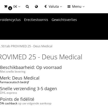
0€
Valuta
Menu
0
eroïdencyclus
Erectiestoornis
Gewichtsverlies
, 50 tab PROVIMED 25 - Deus Medical
PROVIMED 25 - Deus Medical
Beschikbaarheid: Op voorraad
Met snelle levering
Merk: Deus Medical
Farmaceutisch bedrijf
Snelle verzending 3-5 dagen
DHL express
Points de fidélité
5% cashback
op uw volgende aankoop