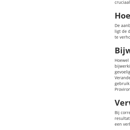
cruciaal
Hoe
De aanb
ligt de
te verh
Bij
Hoewel 
bijwerki
gevoeli
Verande
gebruik
Proviro
Ver
Bij cor
resulta
een ver