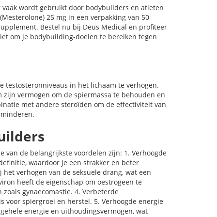
t vaak wordt gebruikt door bodybuilders en atleten
 (Mesterolone) 25 mg in een verpakking van 50
 supplement. Bestel nu bij Deus Medical en profiteer
niet om je bodybuilding-doelen te bereiken tegen
e testosteronniveaus in het lichaam te verhogen.
 om zijn vermogen om de spiermassa te behouden en
inatie met andere steroïden om de effectiviteit van
rminderen.
uilders
e van de belangrijkste voordelen zijn: 1. Verhoogde
efinitie, waardoor je een strakker en beter
 bij het verhogen van de seksuele drang, wat een
roviron heeft de eigenschap om oestrogeen te
 zoals gynaecomastie. 4. Verbeterde
 is voor spiergroei en herstel. 5. Verhoogde energie
algehele energie en uithoudingsvermogen, wat