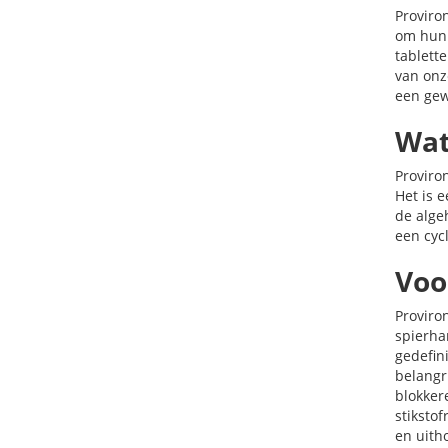
Proviro
om hun 
tablett
van onz
een gew
Wat
Proviro
Het is 
de alge
een cyc
Voo
Proviro
spierha
gedefini
belangr
blokker
stikstof
en uith