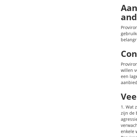
Aan
and
Proviro
gebruik
belangr
Con
Proviro
willen 
een lag
aanbied
Vee
1. Wat z
zijn de
agressi
verwach
enkele 