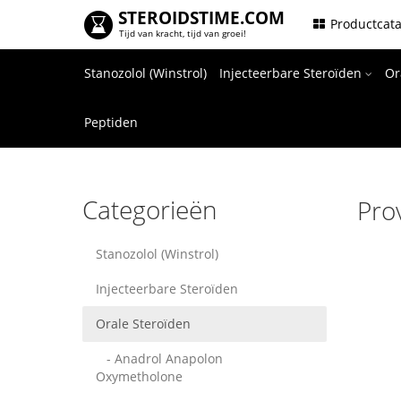
STEROIDSTIME.COM
.
Productcat
Tijd van kracht, tijd van groei!
Stanozolol (Winstrol)
Injecteerbare Steroïden
Or
Peptiden
Categorieën
Pro
Stanozolol (Winstrol)
Injecteerbare Steroïden
Orale Steroïden
- Anadrol Anapolon
Oxymetholone