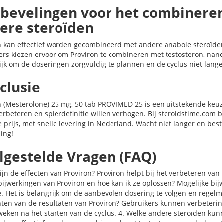
bevelingen voor het combineren
ere steroïden
n kan effectief worden gecombineerd met andere anabole steroïden
ers kiezen ervoor om Proviron te combineren met testosteron, nandr
ijk om de doseringen zorgvuldig te plannen en de cyclus niet lang
clusie
n (Mesterolone) 25 mg, 50 tab PROVIMED 25 is een uitstekende keuz
verbeteren en spierdefinitie willen verhogen. Bij steroidstime.co
e prijs, met snelle levering in Nederland. Wacht niet langer en bes
ing!
lgestelde Vragen (FAQ)
ijn de effecten van Proviron? Proviron helpt bij het verbeteren van 
 bijwerkingen van Proviron en hoe kan ik ze oplossen? Mogelijke bi
e. Het is belangrijk om de aanbevolen dosering te volgen en regelma
ten van de resultaten van Proviron? Gebruikers kunnen verbeterin
weken na het starten van de cyclus. 4. Welke andere steroïden kun