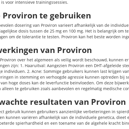
 is voor intensieve trainingssessies.
 Proviron te gebruiken
evolen dosering van Proviron varieert afhankelijk van de individu
 dagelijkse dosis tussen de 25 mg en 100 mg. Het is belangrijk om t
ogen om de tolerantie te testen. Proviron kan het beste worden 
werkingen van Proviron
Proviron over het algemeen als veilig wordt beschouwd, kunnen er
ngen zijn: 1. Haaruitval: Aangezien Proviron een DHT-afgeleide ster
ge individuen. 2. Acne: Sommige gebruikers kunnen last krijgen van
ringen in stemming en verhoogde agressie kunnen optreden bij so
 van hoge doses kan de leverfunctie beïnvloeden. Om deze bijwerki
n alleen te gebruiken zoals aanbevolen en regelmatig medische cont
wachte resultaten van Proviron
rect gebruik kunnen gebruikers aanzienlijke verbeteringen in spierd
ten kunnen variëren afhankelijk van de individuele genetica, dieet
beterde spierhardheid en een toename van de algehele kracht binn