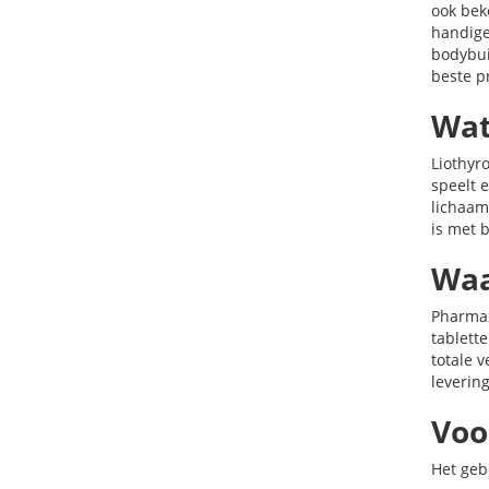
ook bek
handige
bodybui
beste p
Wat
Liothyr
speelt e
lichaam
is met b
Waa
Pharmax
tablett
totale 
leverin
Voo
Het geb