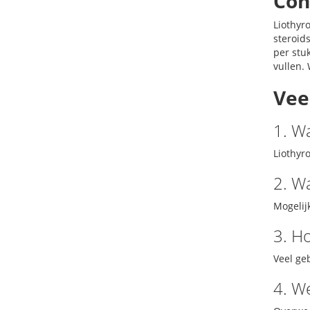
Con
Liothyr
steroid
per stu
vullen.
Vee
1. W
Liothyr
2. W
Mogelij
3. Ho
Veel ge
4. W