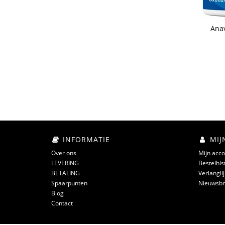
Anav
INFORMATIE
MIJ
Over ons
Mijn acco
LEVERING
Bestelhis
BETALING
Verlanglij
Spaarpunten
Nieuwsbr
Blog
Contact