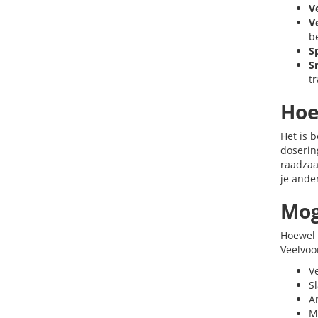
V
V
b
S
Sn
t
Hoe
Het is 
doserin
raadzaa
je ande
Mog
Hoewel 
Veelvoo
V
S
An
M