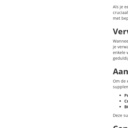
Als je e
cruciaa
met bep
Ver
Wanneer
je verw
enkele 
geduldig
Aan
Om de e
supplem
P
C
B
Deze su