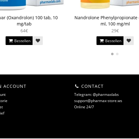
ar (Oxandrolon) 100 tab, 10
Nandrolone Phenylpropionate 
mg/tab
ml, 100 mg/ml
64€
29€
Bestellen
Bestellen
N ACCOUNT
CONTACT
unt
Telegram: @pharmaxlabs
torie
support@pharmax-store.ws
st
Online 24/7
ief