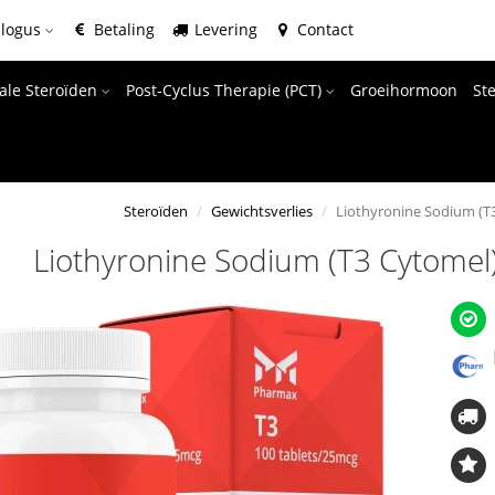
alogus
Betaling
Levering
Contact
ale Steroïden
Post-Cyclus Therapie (PCT)
Groeihormoon
St
Steroïden
Gewichtsverlies
Liothyronine Sodium (T3
Liothyronine Sodium (T3 Cytomel