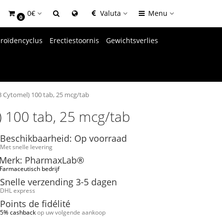
0€
Valuta
Menu
0
eroïdencyclus
Erectiestoornis
Gewichtsverlies
 Cytomel) 100 tab, 25 mcg/tab
) 100 tab, 25 mcg/tab
Beschikbaarheid: Op voorraad
Met snelle levering
Merk: PharmaxLab®
Farmaceutisch bedrijf
Snelle verzending 3-5 dagen
DHL express
Points de fidélité
5% cashback
op uw volgende aankoop