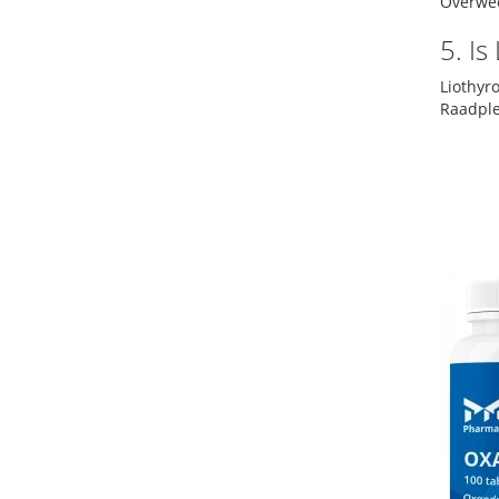
Overwee
5. I
Liothyr
Raadple