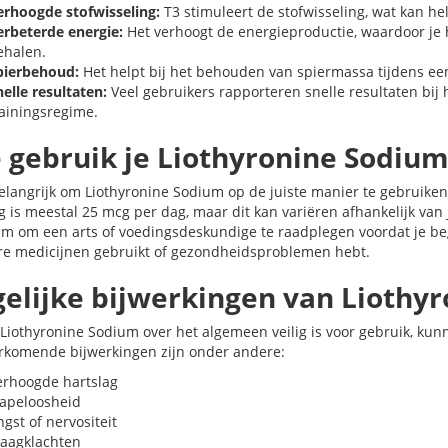
erhoogde stofwisseling:
T3 stimuleert de stofwisseling, wat kan he
erbeterde energie:
Het verhoogt de energieproductie, waardoor je 
ehalen.
pierbehoud:
Het helpt bij het behouden van spiermassa tijdens een
elle resultaten:
Veel gebruikers rapporteren snelle resultaten bij 
rainingsregime.
 gebruik je Liothyronine Sodium
belangrijk om Liothyronine Sodium op de juiste manier te gebruike
g is meestal 25 mcg per dag, maar dit kan variëren afhankelijk van 
m om een arts of voedingsdeskundige te raadplegen voordat je beg
re medicijnen gebruikt of gezondheidsproblemen hebt.
elijke bijwerkingen van Liothy
Liothyronine Sodium over het algemeen veilig is voor gebruik, k
rkomende bijwerkingen zijn onder andere:
erhoogde hartslag
lapeloosheid
gst of nervositeit
aagklachten