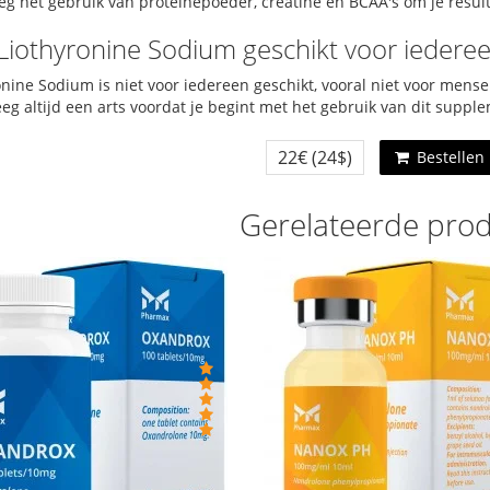
g het gebruik van proteïnepoeder, creatine en BCAA's om je resul
s Liothyronine Sodium geschikt voor iedere
onine Sodium is niet voor iedereen geschikt, vooral niet voor me
eg altijd een arts voordat je begint met het gebruik van dit suppl
22€
(24$)
Bestellen
Gerelateerde pro