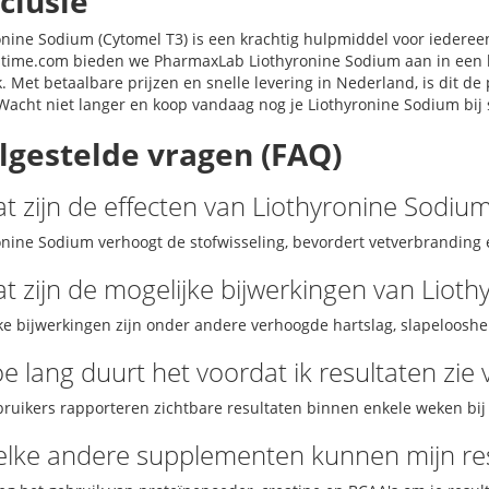
clusie
onine Sodium (Cytomel T3) is een krachtig hulpmiddel voor iedereen 
stime.com bieden we PharmaxLab Liothyronine Sodium aan in een 
k. Met betaalbare prijzen en snelle levering in Nederland, is dit 
 Wacht niet langer en koop vandaag nog je Liothyronine Sodium bij
lgestelde vragen (FAQ)
at zijn de effecten van Liothyronine Sodiu
onine Sodium verhoogt de stofwisseling, bevordert vetverbranding 
at zijn de mogelijke bijwerkingen van Liot
ke bijwerkingen zijn onder andere verhoogde hartslag, slapelooshe
e lang duurt het voordat ik resultaten zie
bruikers rapporteren zichtbare resultaten binnen enkele weken bij 
elke andere supplementen kunnen mijn res