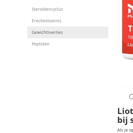
Steroïdencyclus
Erectiestoornis
Gewichtsverlies
Peptiden
O
Lio
bij
Als je 