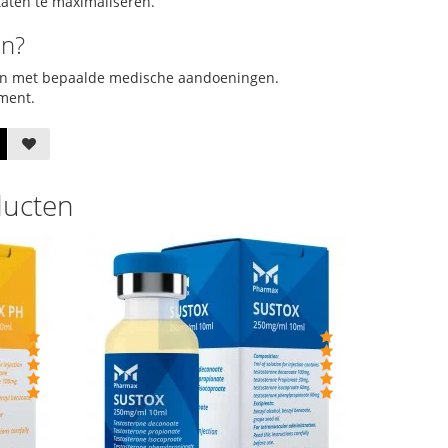
taten te maximaliseren.
en?
nsen met bepaalde medische aandoeningen.
ement.
ducten