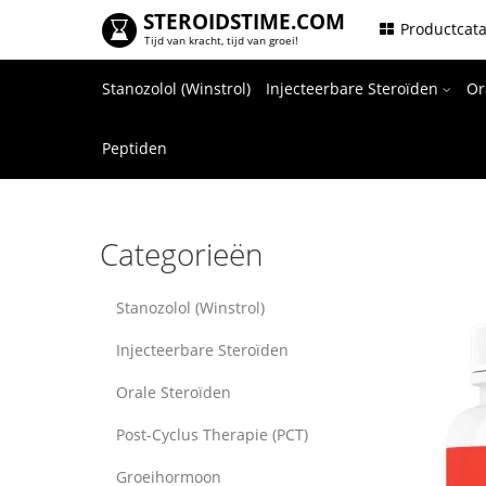
STEROIDSTIME.COM
.
Productcat
Tijd van kracht, tijd van groei!
Stanozolol (Winstrol)
Injecteerbare Steroïden
Or
Peptiden
Categorieën
Stanozolol (Winstrol)
Injecteerbare Steroïden
Orale Steroïden
Post-Cyclus Therapie (PCT)
Groeihormoon