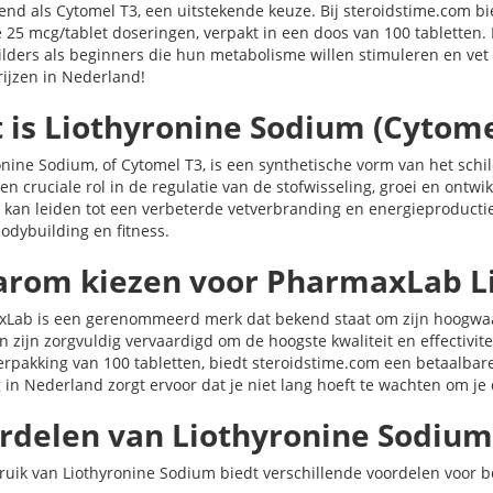
end als Cytomel T3, een uitstekende keuze. Bij steroidstime.com 
 25 mcg/tablet doseringen, verpakt in een doos van 100 tabletten. 
lders als beginners die hun metabolisme willen stimuleren en vet 
rijzen in Nederland!
 is Liothyronine Sodium (Cytome
onine Sodium, of Cytomel T3, is een synthetische vorm van het schi
en cruciale rol in de regulatie van de stofwisseling, groei en ontwi
 kan leiden tot een verbeterde vetverbranding en energieproductie,
odybuilding en fitness.
rom kiezen voor PharmaxLab L
Lab is een gerenommeerd merk dat bekend staat om zijn hoogwaa
en zijn zorgvuldig vervaardigd om de hoogste kwaliteit en effectivi
verpakking van 100 tabletten, biedt steroidstime.com een betaalba
g in Nederland zorgt ervoor dat je niet lang hoeft te wachten om je
rdelen van Liothyronine Sodium
ruik van Liothyronine Sodium biedt verschillende voordelen voor b