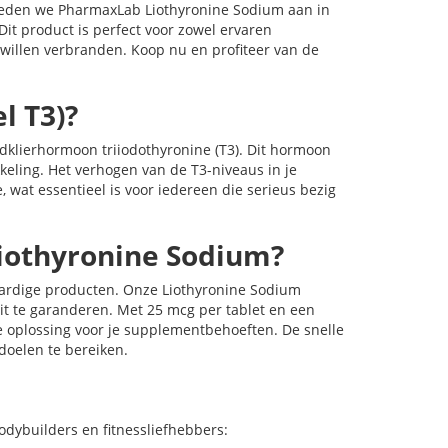
bieden we PharmaxLab Liothyronine Sodium aan in
Dit product is perfect voor zowel ervaren
willen verbranden. Koop nu en profiteer van de
l T3)?
ldklierhormoon triiodothyronine (T3). Dit hormoon
kkeling. Het verhogen van de T3-niveaus in je
 wat essentieel is voor iedereen die serieus bezig
iothyronine Sodium?
rdige producten. Onze Liothyronine Sodium
teit te garanderen. Met 25 mcg per tablet en een
re oplossing voor je supplementbehoeften. De snelle
 doelen te bereiken.
odybuilders en fitnessliefhebbers: