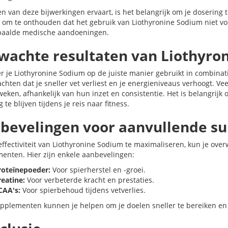
en van deze bijwerkingen ervaart, is het belangrijk om je dosering t
l om te onthouden dat het gebruik van Liothyronine Sodium niet voo
aalde medische aandoeningen.
wachte resultaten van Liothyro
 je Liothyronine Sodium op de juiste manier gebruikt in combina
achten dat je sneller vet verliest en je energieniveaus verhoogt. V
weken, afhankelijk van hun inzet en consistentie. Het is belangrij
 te blijven tijdens je reis naar fitness.
bevelingen voor aanvullende s
ffectiviteit van Liothyronine Sodium te maximaliseren, kun je ov
enten. Hier zijn enkele aanbevelingen:
roteïnepoeder:
Voor spierherstel en -groei.
reatine:
Voor verbeterde kracht en prestaties.
CAA's:
Voor spierbehoud tijdens vetverlies.
pplementen kunnen je helpen om je doelen sneller te bereiken en j