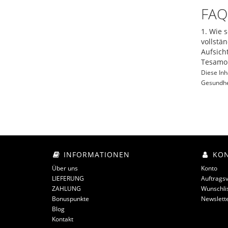
FAQ
1. Wie 
vollstä
Aufsich
Tesamor
Diese Inh
Gesundhe
INFORMATIONEN
KO
Über uns
Konto
LIEFERUNG
Auftragsv
ZAHLUNG
Wunschli
Bonuspunkte
Newslett
Blog
Kontakt