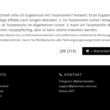
schnell sehe ich Ergebnisse mit Tesamorelin? Antwort: Erste Ergeb
ndige Effekte nach einigen Monaten. 2. Ist Tesamorelin sicher? Ant
t ist Tesamorelin im Allgemeinen sicher. 3. Kann ich Tesamorelin o
elin rezeptpflichtig, aber es kann online erworben werden.
alte dienen nur zu Informationszwecken und stellen keine medizinische Beratun
itsdienstleister, bevor Sie Medikamente oder Nahrungsergänzungsmittel verwe
28€
(31$)
+ Warenkor
NTO
KONTAKT
Telegram: @pharmaxlabs
erlauf
support@pharmax-store.ws
ste
Online 24/7
er