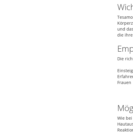
Wich
Tesamor
Körperz
und das
die ihr
Emp
Die ric
Einstei
Erfahre
Frauen
Mög
Wie bei
Hautaus
Reaktio