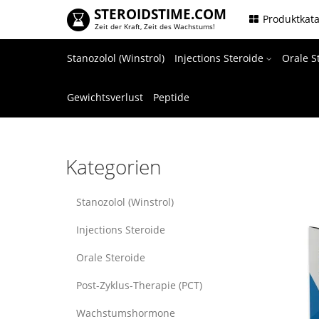
STEROIDSTIME.COM
.
Produktkat
Zeit der Kraft, Zeit des Wachstums!
Stanozolol (Winstrol)
Injections Steroide
Orale S
Gewichtsverlust
Peptide
Kategorien
Stanozolol (Winstrol)
Injections Steroide
Orale Steroide
Post-Zyklus-Therapie (PCT)
Wachstumshormone