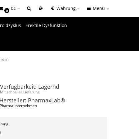
0€
Währung
Menü
0
roidzyklus
Erektile Dysfunktion
relin
Verfügbarkeit: Lagernd
Mit schneller Lieferung
Hersteller: PharmaxLab®
Pharmaunternehmen
erung
g