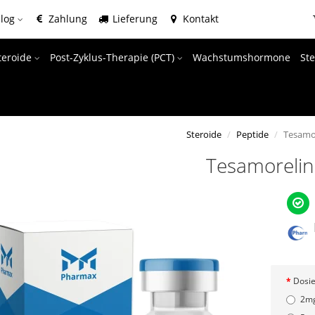
alog
Zahlung
Lieferung
Kontakt
teroide
Post-Zyklus-Therapie (PCT)
Wachstumshormone
Ste
Steroide
Peptide
Tesamo
Tesamorelin
Dosi
2m