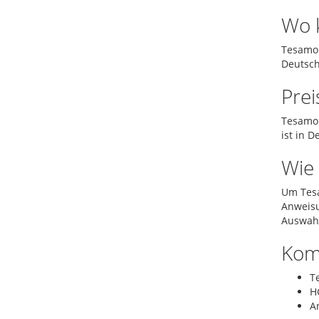
Wo 
Tesamor
Deutsch
Prei
Tesamor
ist in 
Wie 
Um Tesa
Anweisu
Auswahl
Kom
T
H
A