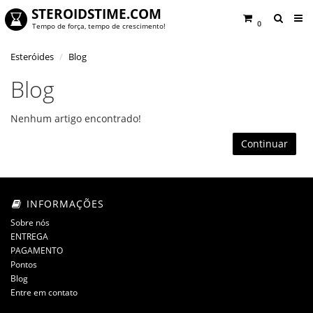
STEROIDSTIME.COM
0
Tempo de força, tempo de crescimento!
Esteróides
Blog
Blog
Nenhum artigo encontrado!
Continuar
INFORMAÇÕES
Sobre nós
ENTREGA
PAGAMENTO
Pontos
Blog
Entre em contato