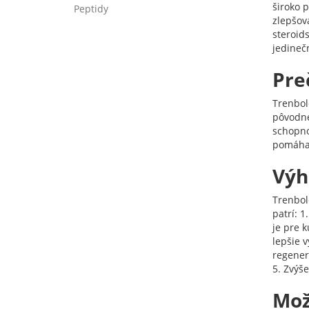
široko 
Peptidy
zlepšov
steroid
jedinečn
Pre
Trenbol
pôvodne
schopno
pomáha z
Výh
Trenbol
patrí: 
je pre k
lepšie v
regener
5. Zvýše
Mož