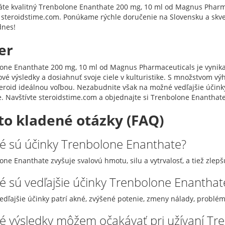
áte kvalitný Trenbolone Enanthate 200 mg, 10 ml od Magnus Pharma
 steroidstime.com. Ponúkame rýchle doručenie na Slovensku a skvel
dnes!
er
one Enanthate 200 mg, 10 ml od Magnus Pharmaceuticals je vynikajú
ové výsledky a dosiahnuť svoje ciele v kulturistike. S množstvom v
teroid ideálnou voľbou. Nezabudnite však na možné vedľajšie účin
e. Navštívte steroidstime.com a objednajte si Trenbolone Enanthate
to kladené otázky (FAQ)
ké sú účinky Trenbolone Enanthate?
ne Enanthate zvyšuje svalovú hmotu, silu a vytrvalosť, a tiež zlepš
ké sú vedľajšie účinky Trenbolone Enanthat
edľajšie účinky patrí akné, zvýšené potenie, zmeny nálady, problém
ké výsledky môžem očakávať pri užívaní T