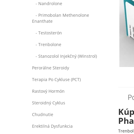
- Nandrolone
- Primobolan Methenolone
Enanthate
- Testosterón
- Trenbolone
- Stanozolol Injekčný (Winstrol)
Perorálne Steroidy
Terapia Po Cykluse (PCT)
Rastový Hormón
P
Steroidný Cyklus
Kúp
Chudnutie
Pha
Erektilná Dysfunkcia
Trenbol