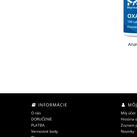
Anav
INFORMÁCIE
MÔJ
O nás
Môj účet
DORUČENIE
História 
PLATBA
Zoznam p
Vernostné body
Novinky