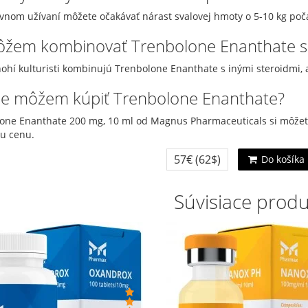
ávnom užívaní môžete očakávať nárast svalovej hmoty o 5-10 kg poča
ôžem kombinovať Trenbolone Enanthate s 
ohí kulturisti kombinujú Trenbolone Enanthate s inými steroidmi, ak
de môžem kúpiť Trenbolone Enanthate?
one Enanthate 200 mg, 10 ml od Magnus Pharmaceuticals si môžete
iu cenu.
57€
(62$)
Do košíka
Súvisiace prod