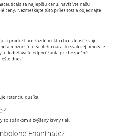
ceuticals za najlepšiu cenu, navštívte našu
é ceny. Nezmeškajte túto príležitosť a objednajte
ci produkt pre každého, kto chce zlepšiť svoje
ýhod a možnosťou rýchleho nárastu svalovej hmoty je
ky a dodržiavajte odporúčania pre bezpečné
 ešte dnes!
uje retenciu dusíka.
e?
y so spánkom a zvýšený krvný tlak.
renbolone Enanthate?