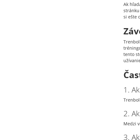
Ak hľad
stránku
si ešte 
Záv
Trenbol
tréning
tento s
užívani
Čas
1. A
Trenbolo
2. A
Medzi v
3. A