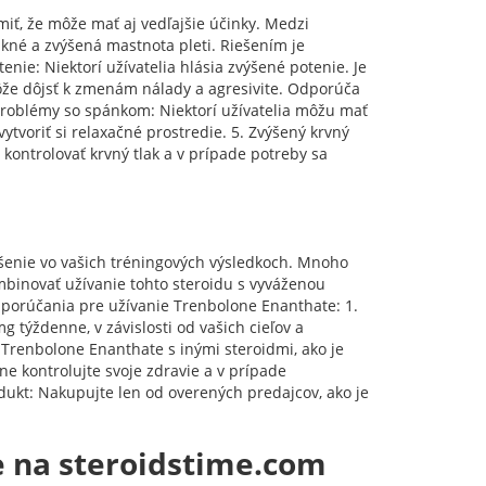
iť, že môže mať aj vedľajšie účinky. Medzi
 akné a zvýšená mastnota pleti. Riešením je
enie: Niektorí užívatelia hlásia zvýšené potenie. Je
Môže dôjsť k zmenám nálady a agresivite. Odporúča
 Problémy so spánkom: Niektorí užívatelia môžu mať
tvoriť si relaxačné prostredie. 5. Zvýšený krvný
kontrolovať krvný tlak a v prípade potreby sa
šenie vo vašich tréningových výsledkoch. Mnoho
ombinovať užívanie tohto steroidu s vyváženou
dporúčania pre užívanie Trenbolone Enanthate: 1.
týždenne, v závislosti od vašich cieľov a
 Trenbolone Enanthate s inými steroidmi, ako je
lne kontrolujte svoje zdravie a v prípade
dukt: Nakupujte len od overených predajcov, ako je
e na steroidstime.com