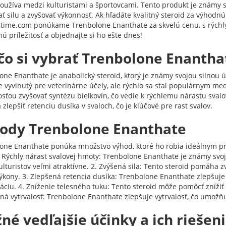
používa medzi kulturistami a športovcami. Tento produkt je známy 
ať silu a zvyšovať výkonnosť. Ak hľadáte kvalitný steroid za výhodn
stime.com ponúkame Trenbolone Enanthate za skvelú cenu, s rých
ú príležitosť a objednajte si ho ešte dnes!
čo si vybrať Trenbolone Enantha
one Enanthate je anabolický steroid, ktorý je známy svojou silnou ú
 vyvinutý pre veterinárne účely, ale rýchlo sa stal populárnym med
sťou zvyšovať syntézu bielkovín, čo vedie k rýchlemu nárastu sva
lepšiť retenciu dusíka v svaloch, čo je kľúčové pre rast svalov.
ody Trenbolone Enanthate
one Enanthate ponúka množstvo výhod, ktoré ho robia ideálnym pre
1. Rýchly nárast svalovej hmoty: Trenbolone Enanthate je známy svo
ulturistov veľmi atraktívne. 2. Zvýšená sila: Tento steroid pomáha z
ýkony. 3. Zlepšená retencia dusíka: Trenbolone Enanthate zlepšuje r
áciu. 4. Zníženie telesného tuku: Tento steroid môže pomôcť znížiť 
ná vytrvalosť: Trenbolone Enanthate zlepšuje vytrvalosť, čo umožňuj
né vedľajšie účinky a ich riešen