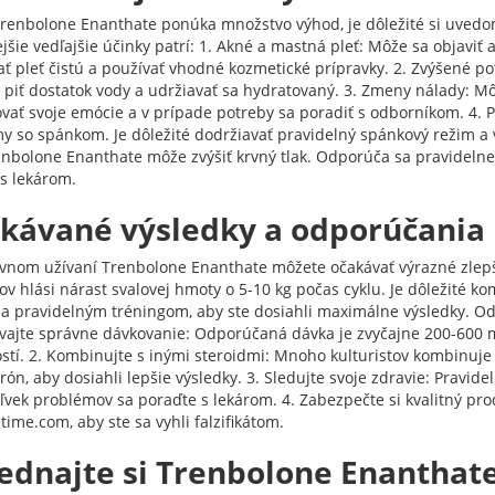
Trenbolone Enanthate ponúka množstvo výhod, je dôležité si uvedom
jšie vedľajšie účinky patrí: 1. Akné a mastná pleť: Môže sa objaviť
ť pleť čistú a používať vhodné kozmetické prípravky. 2. Zvýšené pot
é piť dostatok vody a udržiavať sa hydratovaný. 3. Zmeny nálady: 
ovať svoje emócie a v prípade potreby sa poradiť s odborníkom. 4.
y so spánkom. Je dôležité dodržiavať pravidelný spánkový režim a vy
renbolone Enanthate môže zvýšiť krvný tlak. Odporúča sa pravidelne 
 s lekárom.
kávané výsledky a odporúčania
ávnom užívaní Trenbolone Enanthate môžete očakávať výrazné zlep
ov hlási nárast svalovej hmoty o 5-10 kg počas cyklu. Je dôležité k
 a pravidelným tréningom, aby ste dosiahli maximálne výsledky. O
vajte správne dávkovanie: Odporúčaná dávka je zvyčajne 200-600 mg 
stí. 2. Kombinujte s inými steroidmi: Mnoho kulturistov kombinuje
rón, aby dosiahli lepšie výsledky. 3. Sledujte svoje zdravie: Pravide
ľvek problémov sa poraďte s lekárom. 4. Zabezpečte si kvalitný pro
time.com, aby ste sa vyhli falzifikátom.
ednajte si Trenbolone Enanthat