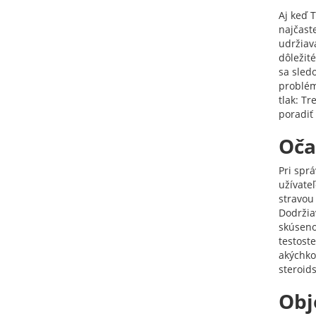
Aj keď 
najčaste
udržiava
dôležit
sa sled
problém
tlak: T
poradiť
Oča
Pri spr
užívateľ
stravou
Dodržia
skúseno
testoste
akýchko
steroids
Obj