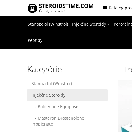
STEROIDSTIME.COM
.
Katalóg pr
Čas sily, čas rastu!
Stanozolol (Winstrol)
Injekčné Steroidy
Peroráln
Peptidy
Kategórie
Tr
Stanozolol (Winstrol)
Injekčné Steroidy
- Boldenone Equipose
- Masteron Drostanolone
Propionate