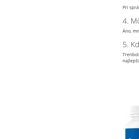
Pri spr
4. M
Áno, mn
5. K
Trenbol
najlepš