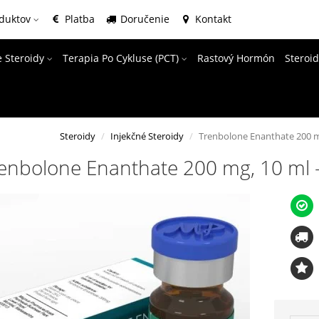
oduktov
Platba
Doručenie
Kontakt
e Steroidy
Terapia Po Cykluse (PCT)
Rastový Hormón
Steroi
Steroidy
Injekčné Steroidy
Trenbolone Enanthate 200 m
enbolone Enanthate 200 mg, 10 ml 