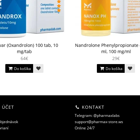
ar (Oxandrolon) 100 tab, 10
Nandrolone Phenylpropionate 
mg/tab
ml, 100 mg/ml
64€
29€
Do košíka
Do košíka
 ÚČET
KONTAKT
Telegram: @pharmaxlabs
objednávok
support@pharmax-store.ws
rianí
Online 24/7