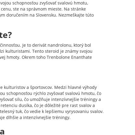
svojou schopnosťou zvyšovať svalovú hmotu,
ú cenu, ste na správnom mieste. Na stránke
lym doručením na Slovensku. Nezmeškajte túto
te?
činnosťou. Je to derivát nandrolonu, ktorý bol
zi kulturistami. Tento steroid je známy svojou
lovej hmoty. Okrem toho Trenbolone Enanthate
 kulturistov a športovcov. Medzi hlavné výhody
jou schopnosťou rýchlo zvyšovať svalovú hmotu, čo
vyšovať silu, čo umožňuje intenzívnejšie tréningy a
etenciu dusíka, čo je dôležité pre rast svalov a
telesný tuk, čo vedie k lepšiemu vyrysovaniu svalov.
e dlhšie a intenzívnejšie tréningy.
ia