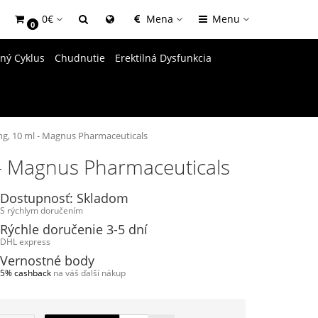
0€
Mena
Menu
0
dný Cyklus
Chudnutie
Erektilná Dysfunkcia
g, 10 ml - Magnus Pharmaceuticals
- Magnus Pharmaceuticals
Dostupnosť: Skladom
S rýchlym doručením
Rýchle doručenie 3-5 dní
DHL express
Vernostné body
5% cashback
na váš ďalší nákup