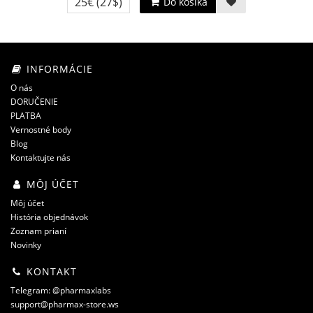
25€
(27$)
Do košíka
INFORMÁCIE
O nás
DORUČENIE
PLATBA
Vernostné body
Blog
Kontaktujte nás
MÔJ ÚČET
Môj účet
História objednávok
Zoznam prianí
Novinky
KONTAKT
Telegram: @pharmaxlabs
support@pharmax-store.ws