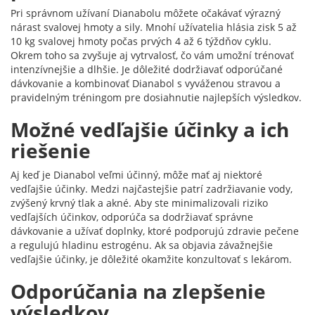
Pri správnom užívaní Dianabolu môžete očakávať výrazný
nárast svalovej hmoty a sily. Mnohí užívatelia hlásia zisk 5 až
10 kg svalovej hmoty počas prvých 4 až 6 týždňov cyklu.
Okrem toho sa zvyšuje aj vytrvalosť, čo vám umožní trénovať
intenzívnejšie a dlhšie. Je dôležité dodržiavať odporúčané
dávkovanie a kombinovať Dianabol s vyváženou stravou a
pravidelným tréningom pre dosiahnutie najlepších výsledkov.
Možné vedľajšie účinky a ich
riešenie
Aj keď je Dianabol veľmi účinný, môže mať aj niektoré
vedľajšie účinky. Medzi najčastejšie patrí zadržiavanie vody,
zvýšený krvný tlak a akné. Aby ste minimalizovali riziko
vedľajších účinkov, odporúča sa dodržiavať správne
dávkovanie a užívať doplnky, ktoré podporujú zdravie pečene
a regulujú hladinu estrogénu. Ak sa objavia závažnejšie
vedľajšie účinky, je dôležité okamžite konzultovať s lekárom.
Odporúčania na zlepšenie
výsledkov