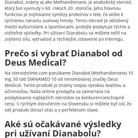
Dianabol, známy aj ako Methandienone, je anabolický steroid,
ktorý bol vyvinutý v 60. rokoch 20. storočia. Jeho hlavnou
funkciou je zvyšovanie syntézy proteínov v tele, čo vedie k
rýchlemu nárastu svalovej hmoty. Tento steroid je obľúbený
medzi kulturistami a športovcami, pretože poskytuje rýchle a
viditeľné výsledky. Pri užívaní Dianabolu sa môžete tešiť na
zvýšenú silu, vytrvalosť a rýchlejšie zotavenie po tréningu.
Prečo si vybrať Dianabol od
Deus Medical?
Na steroidstime.com ponúkame Dianabol (Methandienone) 10
mg, 50 tab DIANAMED 10 od renomovanej značky Deus
Medical. Tento produkt je známy svojou vysokou kvalitou a
účinnosťou. Naša online predajňa sa zameriava na
poskytovanie najlepších steroidov za konkurencieschopné
ceny. S rýchlym doručením na Slovensku si môžete byť istí, že
váš produkt dorazí včas a v perfektnom stave.
Aké sú očakávané výsledky
pri užívaní Dianabolu?