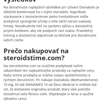
Na dosiahnutie najlepších výsledkov pri užívaní Dianabolu je
dôležité kombinovať ho s inými steroidmi. Napríklad,
stackovanie s testosterónom alebo trenbolónom môže
poskytnúť synergické účinky a ešte väčší nárast svalovej
hmoty. Nezabudnite tiež na správnu výživu a dostatočný
príjem bielkovín, aby ste podporili rast svalov. Pravidelný
tréning a dostatočný odpočinok sú kľúčové pre dosiahnutie
vašich cieľov.
Prečo nakupovať na
steroidstime.com?
Na steroidstime.com sa snažíme poskytovať našim
zákazníkom len najkvalitnejšie produkty za najlepšie ceny.
Naša online predajňa je známa svojou spoľahlivosťou a
rýchlym doručením. Pri nákupe Dianabolu (Methandienone)
10 mg, 50 tab DIANAMED 10 od Deus Medical si môžete byť
istí, že dostanete originálny produkt, ktorý vám pomôže
dosiahnuť vaše fitness ciele. Objednajte si teraz a využite
výhodnú cenu!